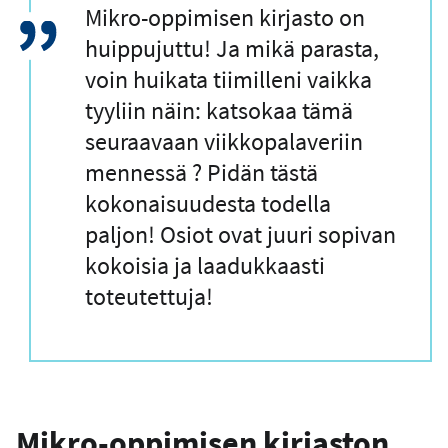
L
Mikro-oppimisen kirjasto on
a
huippujuttu! Ja mikä parasta,
i
voin huikata tiimilleni vaikka
n
tyyliin näin: katsokaa tämä
a
seuraavaan viikkopalaveriin
u
mennessä ? Pidän tästä
s
kokonaisuudesta todella
paljon! Osiot ovat juuri sopivan
kokoisia ja laadukkaasti
toteutettuja!
Mikro-oppimisen kirjaston