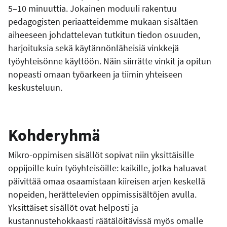
5–10 minuuttia. Jokainen moduuli rakentuu
pedagogisten periaatteidemme mukaan sisältäen
aiheeseen johdattelevan tutkitun tiedon osuuden,
harjoituksia sekä käytännönläheisiä vinkkejä
työyhteisönne käyttöön. Näin siirrätte vinkit ja opitun
nopeasti omaan työarkeen ja tiimin yhteiseen
keskusteluun.
Kohderyhmä
Mikro-oppimisen sisällöt sopivat niin yksittäisille
oppijoille kuin työyhteisöille: kaikille, jotka haluavat
päivittää omaa osaamistaan kiireisen arjen keskellä
nopeiden, herättelevien oppimissisältöjen avulla.
Yksittäiset sisällöt ovat helposti ja
kustannustehokkaasti räätälöitävissä myös omalle