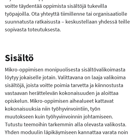
voitte täydentää oppimista sisältöjä tukevilla
työpajoilla. Ota yhteyttä tiimillenne tai organisaatiolle
suunnatusta ratkaisusta – keskustellaan yhdessä teille
sopivasta toteutuksesta.
Sisältö
Mikro-oppimisen monipuolisesta sisältövalikoimasta
löytyy jokaiselle jotain. Valittavana on laaja valikoima
sisältöjä, joista voitte poimia tarvetta ja kiinnostusta
vastaavan herättelevän kokonaisuuden ja aloittaa
opiskelun. Mikro-oppimisen aihealueet kattavat
kokonaisuuksia niin työhyvinvointiin, työn
muutokseen kuin työhyvinvoinnin johtamiseen.
Tutustu teemoihin tarkemmin alla olevasta valikosta.
Yhden moduulin läpikäymiseen kannattaa varata noin