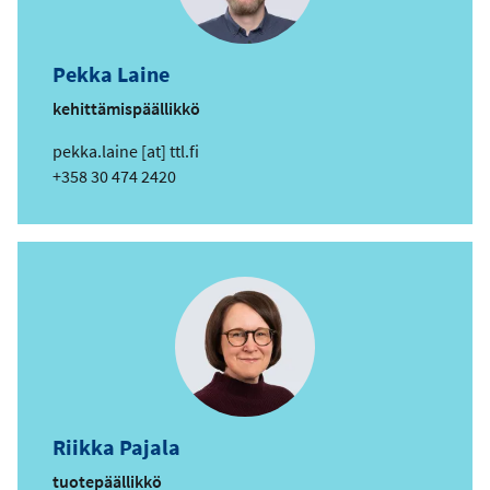
Pekka Laine
kehittämispäällikkö
s
pekka.laine
[at]
ttl.fi
ä
Puhelin
+358 30 474 2420
h
k
ö
p
o
s
t
i
o
s
Riikka Pajala
o
i
tuotepäällikkö