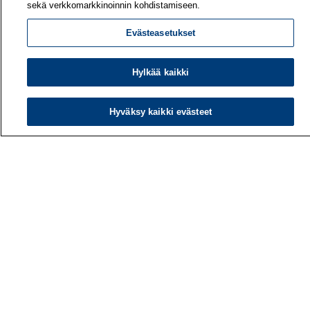
sekä verkkomarkkinoinnin kohdistamiseen.
Evästeasetukset
Työterveyslaitos
PL 40
Hylkää kaikki
00032 TYÖTERVEYSLAITOS
Puhelin: 030 474 1 (pvm/mpm)
Hyväksy kaikki evästeet
Yhteystiedot
Laskutustiedot
Medialle
Tietoa meistä
Avoimet työpaikat
Tilaa uutiskirje
Hae sivustolta
Tutkimus
Palvelut
Teemat
Vaikuttaminen