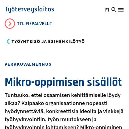
Hyppää
FI
Hae
Vaihda
Va
Työterveyslaitos
pääsisältöön
sivust
kieltä,
nykyinen
kieli:
TYÖYHTEISÖ JA ESIHENKILÖTYÖ
Toteutustapa
VERKKOVALMENNUS
Mikro-oppimisen sisällöt
Tuntuuko, ettei osaamisen kehittämiselle löydy
aikaa? Kaipaako organisaationne nopeasti
hyödynnettäviä, konkreettisia ideoita ja vinkkejä
työhyvinvointiin, työn muutokseen ja
työhyvinvoinnin johtamiseen? Mikro-oppiminen