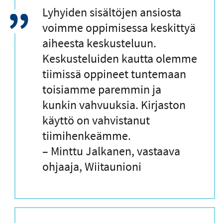
L
Lyhyiden sisältöjen ansiosta
a
voimme oppimisessa keskittyä
i
aiheesta keskusteluun.
n
Keskusteluiden kautta olemme
a
tiimissä oppineet tuntemaan
u
toisiamme paremmin ja
s
kunkin vahvuuksia. Kirjaston
käyttö on vahvistanut
tiimihenkeämme.
– Minttu Jalkanen, vastaava
ohjaaja, Wiitaunioni