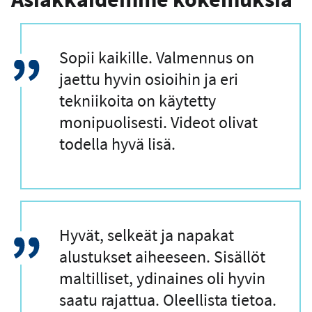
s
t
i
L
Sopii kaikille. Valmennus on
o
s
a
jaettu hyvin osioihin ja eri
o
i
tekniikoita on käytetty
i
n
monipuolisesti. Videot olivat
t
e
a
todella hyvä lisä.
u
s
L
Hyvät, selkeät ja napakat
a
alustukset aiheeseen. Sisällöt
i
maltilliset, ydinaines oli hyvin
n
saatu rajattua. Oleellista tietoa.