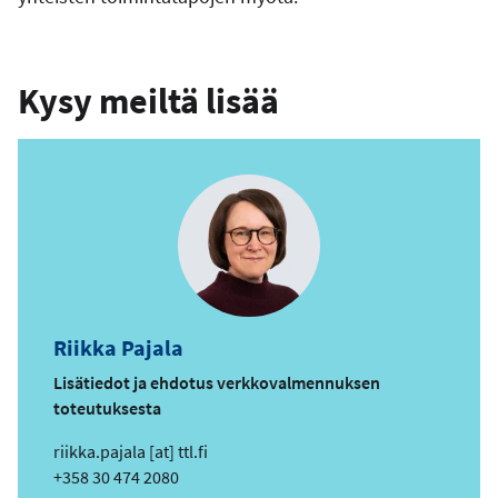
Kysy meiltä lisää
Riikka Pajala
Lisätiedot ja ehdotus verkkovalmennuksen
toteutuksesta
s
riikka.pajala
[at]
ttl.fi
ä
Puhelin
+358 30 474 2080