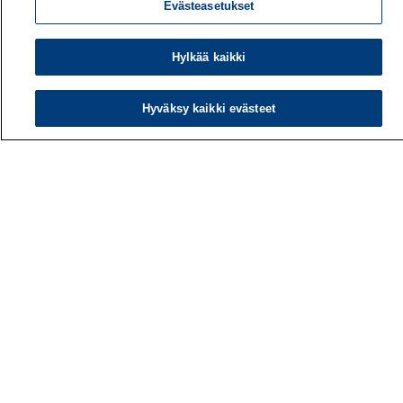
Evästeasetukset
Hylkää kaikki
Työterveyslaitos
PL 40
Hyväksy kaikki evästeet
00032 TYÖTERVEYSLAITOS
Puhelin: 030 474 1 (pvm/mpm)
Yhteystiedot
Laskutustiedot
Medialle
Tietoa meistä
Avoimet työpaikat
Tilaa uutiskirje
Hae sivustolta
Tutkimus
Palvelut
Teemat