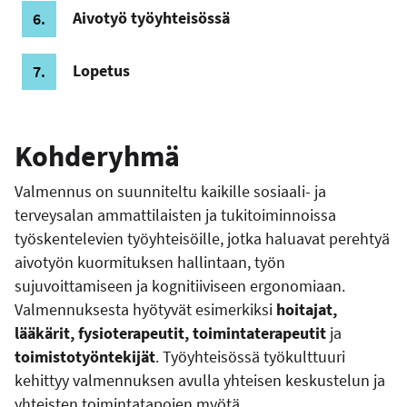
Aivotyö työyhteisössä
Lopetus
Kohderyhmä
Valmennus on suunniteltu kaikille sosiaali- ja
terveysalan ammattilaisten ja tukitoiminnoissa
työskentelevien työyhteisöille, jotka haluavat perehtyä
aivotyön kuormituksen hallintaan, työn
sujuvoittamiseen ja kognitiiviseen ergonomiaan.
Valmennuksesta hyötyvät esimerkiksi
hoitajat,
lääkärit, fysioterapeutit, toimintaterapeutit
ja
toimistotyöntekijät
. Työyhteisössä työkulttuuri
kehittyy valmennuksen avulla yhteisen keskustelun ja
yhteisten toimintatapojen myötä.