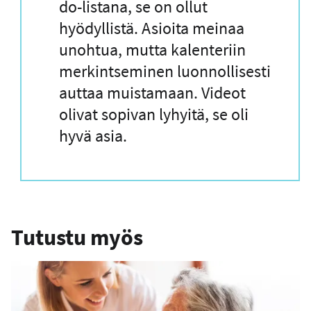
n
do-listana, se on ollut
a
hyödyllistä. Asioita meinaa
u
unohtua, mutta kalenteriin
s
merkintseminen luonnollisesti
auttaa muistamaan. Videot
olivat sopivan lyhyitä, se oli
hyvä asia.
Tutustu myös