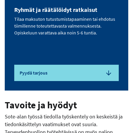
Ryhmät ja räätälöidyt ratkaisut
Tilaa maksuton tutustumistapaaminen tai ehdotus
tiimillenne toteutettavasta valmennuksesta.
Opiskeluun varattava aika noin 5-6 tuntia.
Pyydä tarjous
Tavoite ja hyödyt
Sote-alan työssä tiedolla työskentely on keskeistä ja
tiedonkäsittelyn vaatimukset ovat suuria.
Terveydenhuollon työtehtävissä on myös paljon