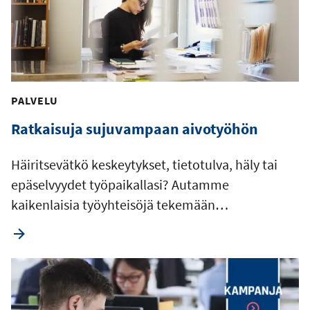
PALVELU
Ratkaisuja sujuvampaan aivotyöhön
Häiritsevätkö keskeytykset, tietotulva, häly tai
epäselvyydet työpaikallasi? Autamme
kaikenlaisia työyhteisöjä tekemään…