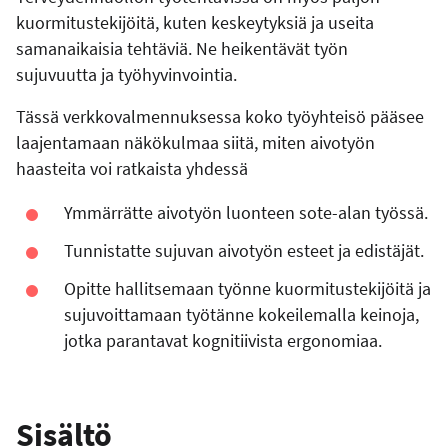
kuormitustekijöitä, kuten keskeytyksiä ja useita
samanaikaisia tehtäviä. Ne heikentävät työn
sujuvuutta ja työhyvinvointia.
Tässä verkkovalmennuksessa koko työyhteisö pääsee
laajentamaan näkökulmaa siitä, miten aivotyön
haasteita voi ratkaista yhdessä
Ymmärrätte aivotyön luonteen sote-alan työssä.
Tunnistatte sujuvan aivotyön esteet ja edistäjät.
Opitte hallitsemaan työnne kuormitustekijöitä ja
sujuvoittamaan työtänne kokeilemalla keinoja,
jotka parantavat kognitiivista ergonomiaa.
Sisältö