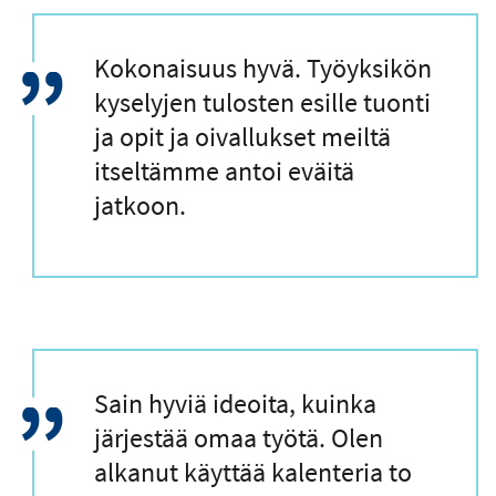
L
Kokonaisuus hyvä. Työyksikön
a
kyselyjen tulosten esille tuonti
i
ja opit ja oivallukset meiltä
n
itseltämme antoi eväitä
a
jatkoon.
u
s
L
Sain hyviä ideoita, kuinka
a
järjestää omaa työtä. Olen
i
alkanut käyttää kalenteria to