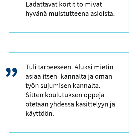
a
Ladattavat kortit toimivat
u
hyvänä muistutteena asioista.
s
L
Tuli tarpeeseen. Aluksi mietin
a
asiaa itseni kannalta ja oman
i
työn sujumisen kannalta.
n
Sitten koulutuksen oppeja
a
otetaan yhdessä käsittelyyn ja
u
käyttöön.
s