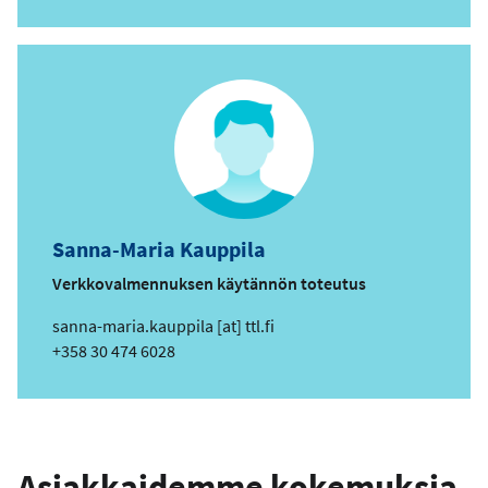
h
k
ö
p
o
s
t
i
o
s
Sanna-Maria Kauppila
o
i
Verkkovalmennuksen käytännön toteutus
t
s
sanna-maria.kauppila
[at]
ttl.fi
e
ä
Puhelin
+358 30 474 6028
h
k
ö
p
Asiakkaidemme kokemuksia
o