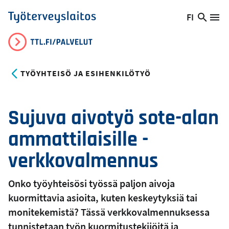
Hyppää
FI
Hae
Vaihda
Va
Työterveyslaitos
pääsisältöön
sivust
kieltä,
nykyinen
kieli:
TYÖYHTEISÖ JA ESIHENKILÖTYÖ
Sujuva aivotyö sote-alan
ammattilaisille -
verkkovalmennus
Onko työyhteisösi työssä paljon aivoja
kuormittavia asioita, kuten keskeytyksiä tai
monitekemistä? Tässä verkkovalmennuksessa
tunnistetaan työn kuormitustekijöitä ja