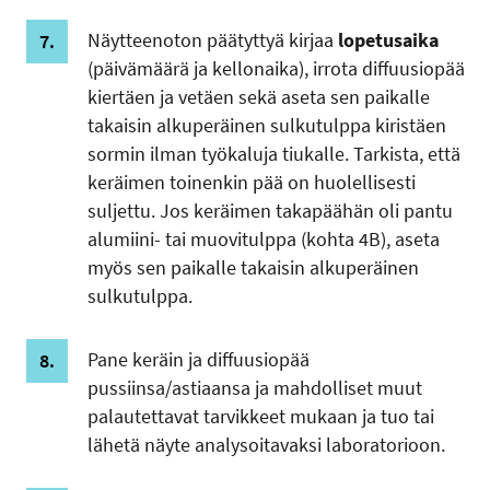
Näytteenoton päätyttyä kirjaa
lopetusaika
(päivämäärä ja kellonaika), irrota diffuusiopää
kiertäen ja vetäen sekä aseta sen paikalle
takaisin alkuperäinen sulkutulppa kiristäen
sormin ilman työkaluja tiukalle. Tarkista, että
keräimen toinenkin pää on huolellisesti
suljettu. Jos keräimen takapäähän oli pantu
alumiini- tai muovitulppa (kohta 4B), aseta
myös sen paikalle takaisin alkuperäinen
sulkutulppa.
Pane keräin ja diffuusiopää
pussiinsa/astiaansa ja mahdolliset muut
palautettavat tarvikkeet mukaan ja tuo tai
lähetä näyte analysoitavaksi laboratorioon.