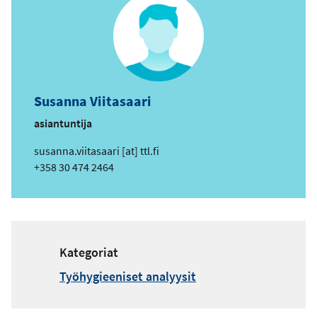
Susanna Viitasaari
asiantuntija
s
susanna.viitasaari
[at]
ttl.fi
ä
Puhelin
+358 30 474 2464
h
k
ö
p
o
Kategoriat
s
Työhygieeniset analyysit
t
i
o