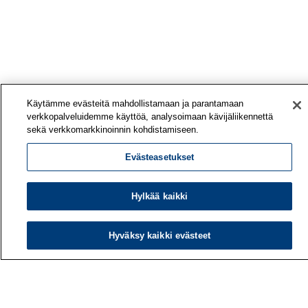
Käytämme evästeitä mahdollistamaan ja parantamaan
verkkopalveluidemme käyttöä, analysoimaan kävijäliikennettä
sekä verkkomarkkinoinnin kohdistamiseen.
Evästeasetukset
Hylkää kaikki
Hyväksy kaikki evästeet
Työterveyslaitos
PL 40
00032 TYÖTERVEYSLAITOS
Puhelin: 030 474 1 (pvm/mpm)