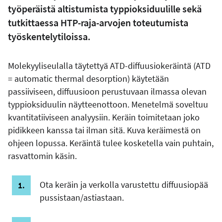
työperäistä altistumista typpioksiduulille sekä
tutkittaessa HTP-raja-arvojen toteutumista
työskentelytiloissa.
Molekyyliseulalla täytettyä ATD-diffuusiokeräintä (ATD
= automatic thermal desorption) käytetään
passiiviseen, diffuusioon perustuvaan ilmassa olevan
typpioksiduulin näytteenottoon. Menetelmä soveltuu
kvantitatiiviseen analyysiin. Keräin toimitetaan joko
pidikkeen kanssa tai ilman sitä. Kuva keräimestä on
ohjeen lopussa. Keräintä tulee kosketella vain puhtain,
rasvattomin käsin.
Ota keräin ja verkolla varustettu diffuusiopää
pussistaan/astiastaan.