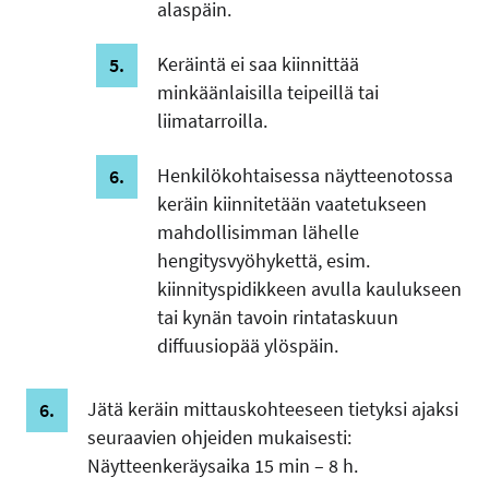
alaspäin.
Keräintä ei saa kiinnittää
minkäänlaisilla teipeillä tai
liimatarroilla.
Henkilökohtaisessa näytteenotossa
keräin kiinnitetään vaatetukseen
mahdollisimman lähelle
hengitysvyöhykettä, esim.
kiinnityspidikkeen avulla kaulukseen
tai kynän tavoin rintataskuun
diffuusiopää ylöspäin.
Jätä keräin mittauskohteeseen tietyksi ajaksi
seuraavien ohjeiden mukaisesti:
Näytteenkeräysaika 15 min – 8 h.