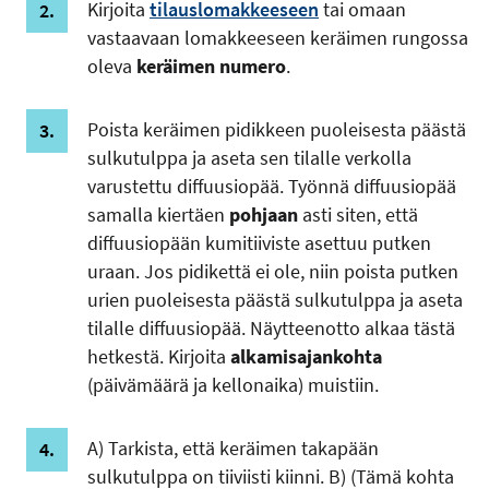
Kirjoita
tilauslomakkeeseen
tai omaan
vastaavaan lomakkeeseen keräimen rungossa
oleva
keräimen numero
.
Poista keräimen pidikkeen puoleisesta päästä
sulkutulppa ja aseta sen tilalle verkolla
varustettu diffuusiopää. Työnnä diffuusiopää
samalla kiertäen
pohjaan
asti siten, että
diffuusiopään kumitiiviste asettuu putken
uraan. Jos pidikettä ei ole, niin poista putken
urien puoleisesta päästä sulkutulppa ja aseta
tilalle diffuusiopää. Näytteenotto alkaa tästä
hetkestä. Kirjoita
alkamisajankohta
(päivämäärä ja kellonaika) muistiin.
A) Tarkista, että keräimen takapään
sulkutulppa on tiiviisti kiinni. B) (Tämä kohta