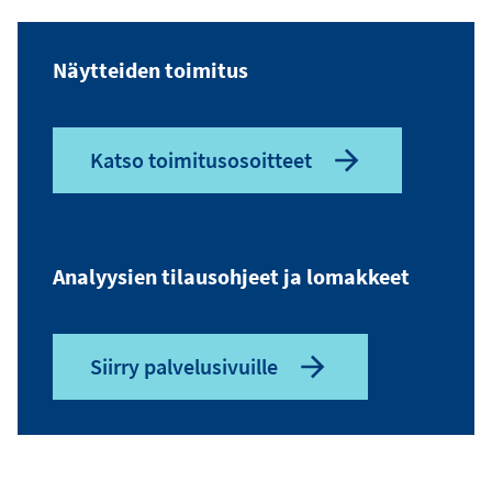
s
o
Näytteiden toimitus
i
t
e
Katso toimitusosoitteet
Analyysien tilausohjeet ja lomakkeet
Siirry palvelusivuille