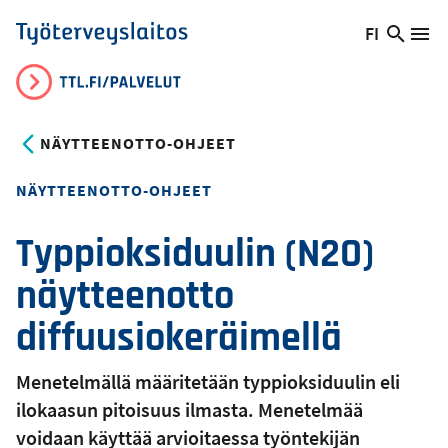
Hyppää
FI
Hae
Vaihda
Va
Työterveyslaitos
pääsisältöön
sivust
kieltä,
nykyinen
kieli:
NÄYTTEENOTTO-OHJEET
NÄYTTEENOTTO-OHJEET
Typpioksiduulin (N2O)
näytteenotto
diffuusiokeräimellä
Menetelmällä määritetään typpioksiduulin eli
ilokaasun pitoisuus ilmasta. Menetelmää
voidaan käyttää arvioitaessa työntekijän