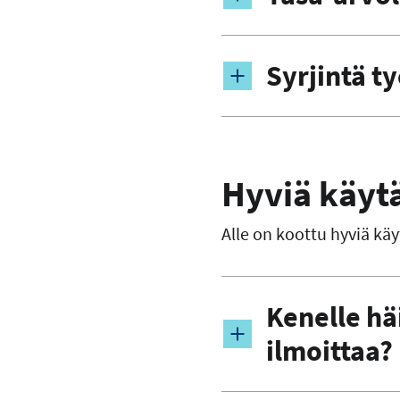
Syrjintä t
Hyviä käyt
Alle on koottu hyviä kä
Kenelle hä
ilmoittaa?