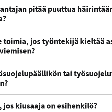
antajan pitää puuttua häirintää
a?
 toimia, jos työntekijä kieltää a
 viemisen?
ösuojelupäällikön tai työsuojel
in?
, jos kiusaaja on esihenkilö?