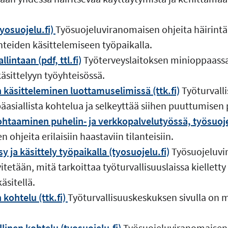
tyosuojelu.fi)
Työsuojeluviranomaisen ohjeita häirintää
anteiden käsittelemiseen työpaikalla.
lintaan (pdf, ttl.fi)
Työterveyslaitoksen minioppaassa
äsittelyyn työyhteisössä.
 käsitteleminen luottamuselimissä (ttk.fi)
Työturvall
asiallista kohtelua ja selkeyttää siihen puuttumisen p
htaaminen puhelin- ja verkkopalvelutyössä, työsuoje
ohjeita erilaisiin haastaviin tilanteisiin.
 ja käsittely työpaikalla (tyosuojelu.fi)
Työsuojeluvi
tetään, mitä tarkoittaa työturvallisuuslaissa kielletty
äsitellä.
 kohtelu (ttk.fi)
Työturvallisuuskeskuksen sivulla on
linen kohtelu (tyosuojelu.fi)
Työsuojeluviranomaisen 