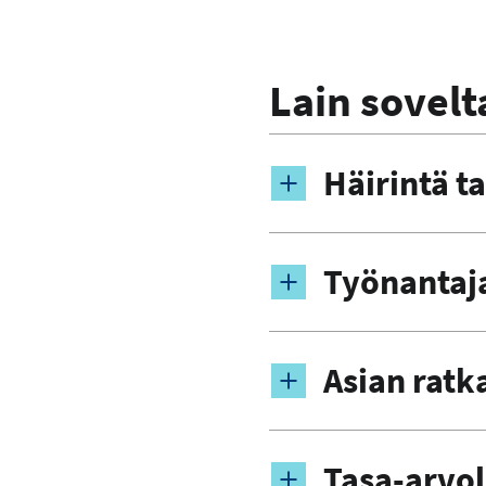
Lain sovel
Häirintä t
Työnantaja
Asian ratk
Tasa-arvol