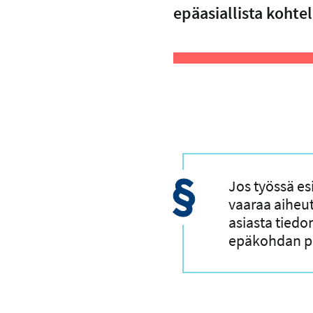
epäasiallista kohte
Jos työssä es
vaaraa aiheut
asiasta tiedo
epäkohdan p