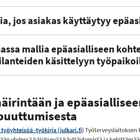
ia, jos asiakas käyttäytyy epäasi
ssa mallia epäasialliseen koht
tilanteiden käsittelyyn työpaikoi
häirintään ja epäasiallise
puuttumisesta
työyhteisöä -työkirja (julkari.fi)
Työterveyslaitoksen k
mään yhdessä häiritsevää käyttäytymistä ja kehittämää