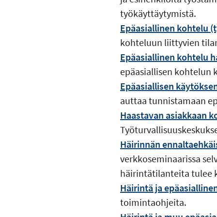
työkäyttäytymistä.
Epäasiallinen kohtelu (
kohteluun liittyvien til
Epäasiallinen kohtelu hal
epäasiallisen kohtelun k
Epäasiallisen käytöksen
auttaa tunnistamaan epä
Haastavan asiakkaan ko
Työturvallisuuskeskuksen 
Häirinnän ennaltaehkäisy
verkkoseminaarissa selvi
häirintätilanteita tulee k
Häirintä ja epäasiallinen
toimintaohjeita.
Häirintä ja muu epäasial