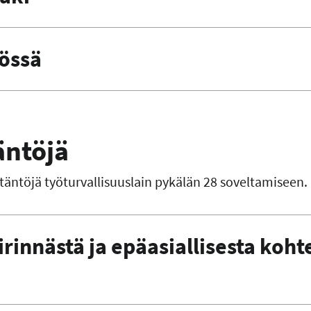
yössä
äntöjä
ytäntöjä työturvallisuuslain pykälän 28 soveltamiseen.
irinnästä ja epäasiallisesta koht