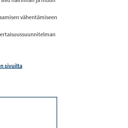
usaamisen vähentämiseen
vertaisuussuunnitelman
 sivuilta