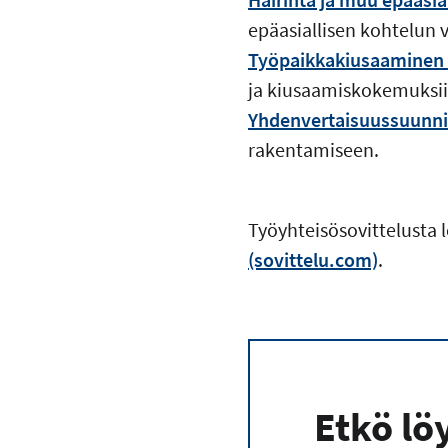
epäasiallisen kohtelun 
Työpaikkakiusaaminen (t
ja kiusaamiskokemuksi
Yhdenvertaisuussuunnit
rakentamiseen.
Työyhteisösovittelusta l
(sovittelu.com)
.
Etkö lö