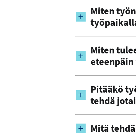
Miten työn
työpaikall
Miten tulee
eteenpäin
Pitääkö ty
tehdä jota
Mitä tehdä