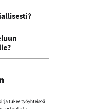
allisesti?
eluun
lle?
en
irja tukee työyhteisöä
n vastuullista