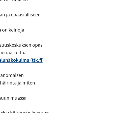
n ja epäasialliseen
 on keinoja
isuuskeskuksen opas
eriaatteita.
lunäkökulma (ttk.fi)
ranomaisen
 häirintä ja miten
 muun muassa
sivu häirinnän ja muun