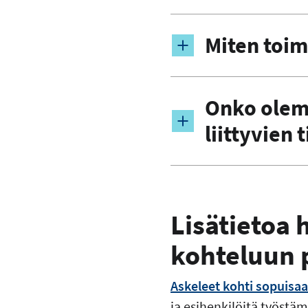
Miten toim
Onko olema
liittyvien 
Lisätietoa 
kohteluun 
Askeleet kohti sopuisaa 
ja esihenkilöitä työstä