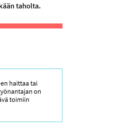
kään taholta.
en haittaa tai
 työnantajan on
ävä toimiin