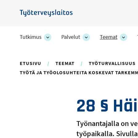
Hyppää
pääsisältöön
Työterveyslaitos
Tutkimus
Palvelut
Teemat
Tutkimus
Palvelut
Teem
-
-
-
osion
osion
osion
alakohteet
alakohteet
alako
ETUSIVU
TEEMAT
TYÖTURVALLISUUS
TYÖTÄ JA TYÖOLOSUHTEITA KOSKEVAT TARKEM
28 § Häi
Työnantajalla on ve
työpaikalla. Sivull