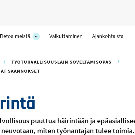
Tietoa meistä
Vaikuttaminen
Ajankohtaista
at
Tietoa
meistä
-
hteet
osion
TYÖTURVALLISUUSLAIN SOVELTAMISOPAS
alakohteet
MAT SÄÄNNÖKSET
rintä
lvollisuus puuttua häirintään ja epäasiallis
a neuvotaan, miten työnantajan tulee toimia. 