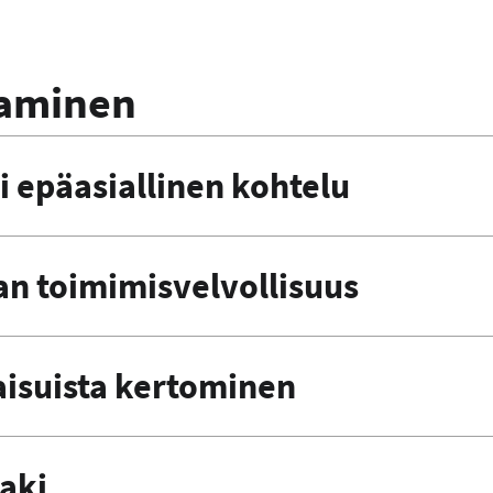
taminen
ai epäasiallinen kohtelu
n toimimisvelvollisuus
aisuista kertominen
aki