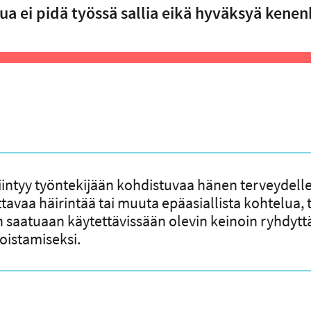
lua ei pidä työssä sallia eikä hyväksyä kenen
iintyy työntekijään kohdistuvaa hänen terveydelle
tavaa häirintää tai muuta epäasiallista kohtelua,
n saatuaan käytettävissään olevin keinoin ryhdytt
oistamiseksi.