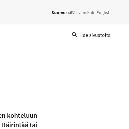
Suomeksi
På svenska
In English
Hae sivustolta
een kohteluun
Häirintää tai