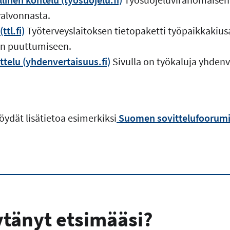
valvonnasta.
tl.fi)
Työterveyslaitoksen tietopaketti työpaikkaki
in puuttumiseen.
telu (yhdenvertaisuus.fi)
Sivulla on työkaluja yhden
öydät lisätietoa esimerkiksi
Suomen sovittelufoorumin
ytänyt etsimääsi?