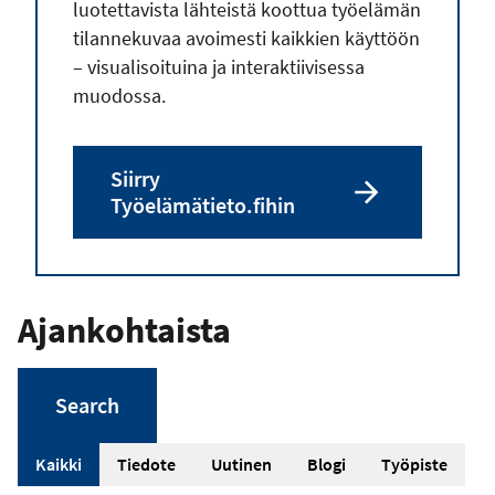
luotettavista lähteistä koottua työelämän
tilannekuvaa avoimesti kaikkien käyttöön
– visualisoituina ja interaktiivisessa
muodossa.
Siirry
Työelämätieto.fihin
Ajankohtaista
A
Kaikki
Tiedote
Uutinen
Blogi
Työpiste