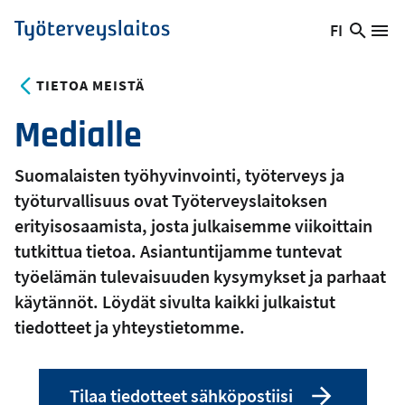
Hyppää
FI
Hae
Vaihda
Va
Työterveyslaitos
pääsisältöön
sivust
kieltä,
nykyinen
TIETOA MEISTÄ
kieli:
Medialle
Suomalaisten työhyvinvointi, työterveys ja
työturvallisuus ovat Työterveyslaitoksen
erityisosaamista, josta julkaisemme viikoittain
tutkittua tietoa. Asiantuntijamme tuntevat
työelämän tulevaisuuden kysymykset ja parhaat
käytännöt. Löydät sivulta kaikki julkaistut
tiedotteet ja yhteystietomme.
Tilaa tiedotteet sähköpostiisi