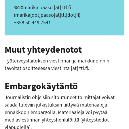
%20marika.paaso
[at]
ttl.fi
(marika[dot]paaso[at]ttl[dot]fi)
+358 50 449 7541
Muut yhteydenotot
Työterveyslaitoksen viestinnän ja markkinoinnin
tavoitat osoitteeessa
viestinta
[at]
ttl.fi
.
Embargokäytäntö
Journalistin ohjeisiin sitoutuneet toimittajat voivat
saada tuleviin julkistuksiin liittyviä materiaaleja
ennakkoon embargolla. Materiaaleja voi pyytää
mediaviestinnän yhteyshenkilöiltä (yhteystiedot
yläpuolella).