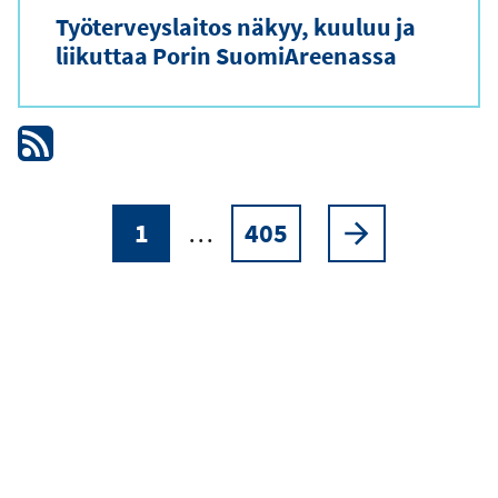
Työterveyslaitos näkyy, kuuluu ja
liikuttaa Porin SuomiAreenassa
1
…
405
Sivutus
Nykyinen
Sivu
Seuraava
sivu
sivu