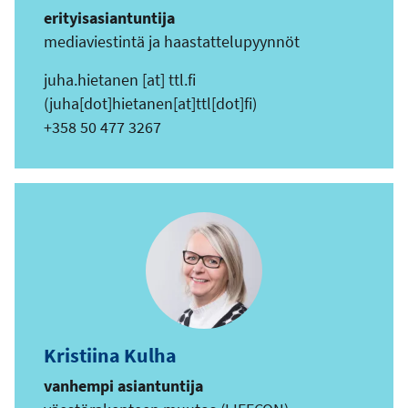
erityisasiantuntija
mediaviestintä ja haastattelupyynnöt
juha.hietanen
[at]
ttl.fi
(juha[dot]hietanen[at]ttl[dot]fi)
+358 50 477 3267
Kristiina Kulha
vanhempi asiantuntija