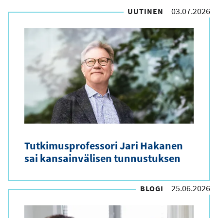
r
03.07.2026
UUTINEN
t
i
k
k
e
l
i
t
Tutkimusprofessori Jari Hakanen
y
sai kansainvälisen tunnustuksen
y
p
25.06.2026
BLOGI
p