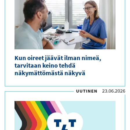
i
Kun oireet jäävät ilman nimeä,
tarvitaan keino tehdä
näkymättömästä näkyvä
23.06.2026
UUTINEN