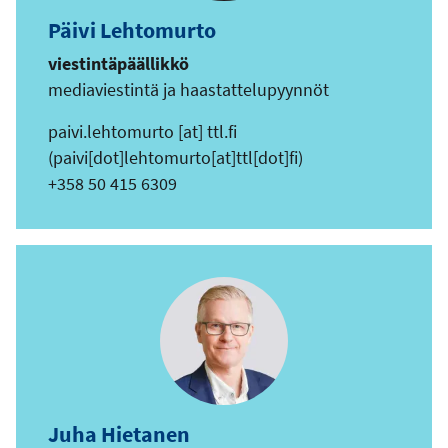
Päivi Lehtomurto
viestintäpäällikkö
mediaviestintä ja haastattelupyynnöt
paivi.lehtomurto
[at]
ttl.fi
(paivi[dot]lehtomurto[at]ttl[dot]fi)
+358 50 415 6309
Juha Hietanen