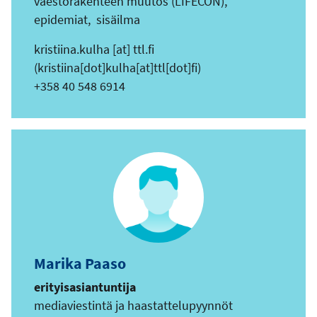
väestörakenteen muutos (LIFECON),
epidemiat, sisäilma
kristiina.kulha
[at]
ttl.fi
(kristiina[dot]kulha[at]ttl[dot]fi)
+358 40 548 6914
Marika Paaso
erityisasiantuntija
mediaviestintä ja haastattelupyynnöt