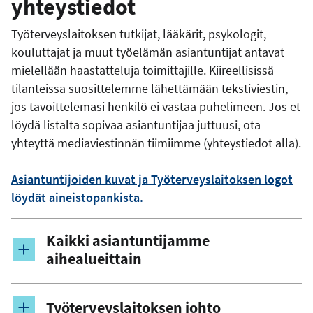
yhteystiedot
Työterveyslaitoksen tutkijat, lääkärit, psykologit,
kouluttajat ja muut työelämän asiantuntijat antavat
mielellään haastatteluja toimittajille. Kiireellisissä
tilanteissa suosittelemme lähettämään tekstiviestin,
jos tavoittelemasi henkilö ei vastaa puhelimeen. Jos et
löydä listalta sopivaa asiantuntijaa juttuusi, ota
yhteyttä mediaviestinnän tiimiimme (yhteystiedot alla).
Asiantuntijoiden kuvat ja Työterveyslaitoksen logot
löydät aineistopankista.
Kaikki asiantuntijamme
aihealueittain
Työterveyslaitoksen johto