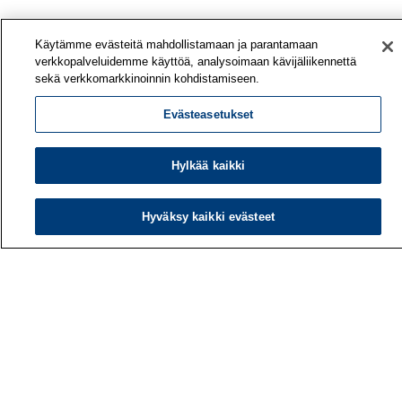
Käytämme evästeitä mahdollistamaan ja parantamaan
verkkopalveluidemme käyttöä, analysoimaan kävijäliikennettä
sekä verkkomarkkinoinnin kohdistamiseen.
Evästeasetukset
Hylkää kaikki
Työterveyslaitos
Hyväksy kaikki evästeet
PL 40
00032 TYÖTERVEYSLAITOS
Puhelin: 030 474 1 (pvm/mpm)
Yhteystiedot
Laskutustiedot
Medialle
Tietoa meistä