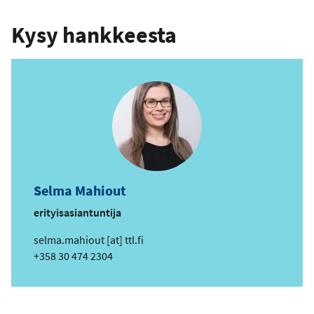
Kysy hankkeesta
Selma Mahiout
erityisasiantuntija
s
selma.mahiout
[at]
ttl.fi
ä
Puhelin
+358 30 474 2304
h
k
ö