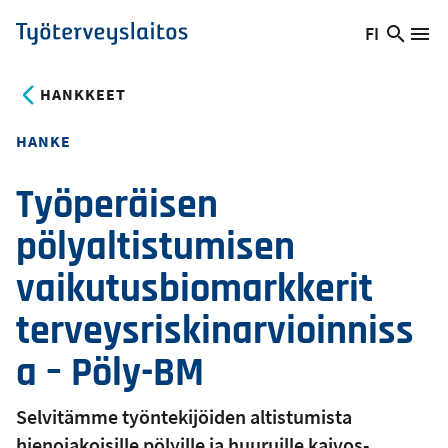
Hyppää
FI
Hae
Vaihda
Va
Työterveyslaitos
pääsisältöön
sivust
kieltä,
nykyinen
HANKKEET
kieli:
HANKE
Työperäisen
pölyaltistumisen
vaikutusbiomarkkerit
terveysriskinarvioinniss
a – Pöly-BM
Selvitämme työntekijöiden altistumista
hienojakoisille pölyille ja huuruille kaivos-,