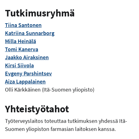
p
Tutkimusryhmä
o
s
t
Tiina Santonen
i
Katriina Sunnarborg
o
Milla Heinälä
s
Tomi Kanerva
o
Jaakko Airaksinen
i
Kirsi Siivola
t
Evgeny Parshintsev
e
Aiza Lappalainen
Olli Kärkkäinen (Itä-Suomen yliopisto)
Yhteistyötahot
Työterveyslaitos toteuttaa tutkimuksen yhdessä Itä-
Suomen yliopiston farmasian laitoksen kanssa.