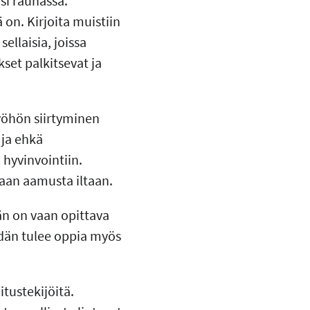
si rauhassa.
 on. Kirjoita muistiin
ellaisia, joissa
set palkitsevat ja
yöhön siirtyminen
 ja ehkä
hyvinvointiin.
laan aamusta iltaan.
än on vaan opittava
dän tulee oppia myös
tustekijöitä.