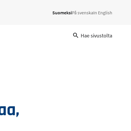
Suomeksi
På svenska
In English
Hae sivustolta
aa,