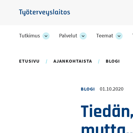
Hyppää
pääsisältöön
Työterveyslaitos
Tutkimus
Palvelut
Teemat
Tutkimus
Palvelut
Teem
-
-
-
osion
osion
osion
alakohteet
alakohteet
alako
ETUSIVU
AJANKOHTAISTA
BLOGI
01.10.2020
BLOGI
Tiedän,
mutta