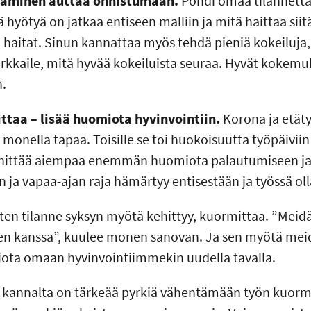
taminen auttaa onnistumaan.
Pohdi omaa tilannetta
 hyötyä on jatkaa entiseen malliin ja mitä haittaa siitä
aitat. Sinun kannattaa myös tehdä pieniä kokeiluja, s
rkkaile, mitä hyvää kokeiluista seuraa. Hyvät kokemuk
n.
taa – lisää huomiota hyvinvointiin.
Korona ja etät
onella tapaa. Toisille se toi huokoisuutta työpäiviin
nittää aiempaa enemmän huomiota palautumiseen ja 
än ja vapaa-ajan raja hämärtyy entisestään ja työssä ol
ten tilanne syksyn myötä kehittyy, kuormittaa. ”Meid
n kanssa”, kuulee monen sanovan. Ja sen myötä mei
ota omaan hyvinvointiimmekin uudella tavalla.
 kannalta on tärkeää pyrkiä vähentämään työn kuormi