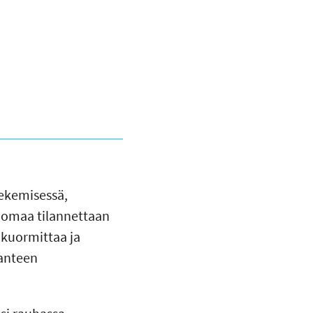
ekemisessä,
n omaa tilannettaan
ä kuormittaa ja
lanteen