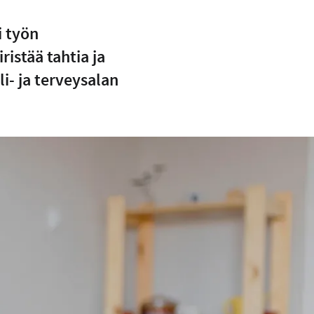
i työn
ristää tahtia ja
i- ja terveysalan