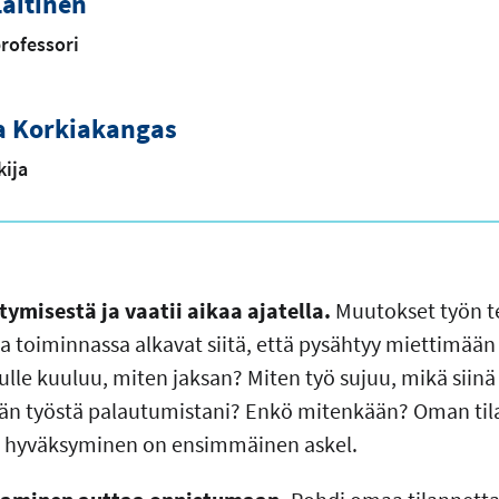
aitinen
rofessori
a Korkiakangas
kija
ymisestä ja vaatii aikaa ajatella.
Muutokset työn t
sa toiminnassa alkavat siitä, että pysähtyy miettimää
nulle kuuluu, miten jaksan? Miten työ sujuu, mikä siin
stän työstä palautumistani? Enkö mitenkään? Oman ti
n hyväksyminen on ensimmäinen askel.