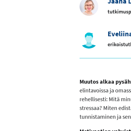
Jaana L
tutkimusp
Eveliin
erikoistut
Muutos alkaa pysäht
elintavoissa ja omas
rehellisesti: Mitä mi
stressaa? Miten edi
tunnistaminen ja se