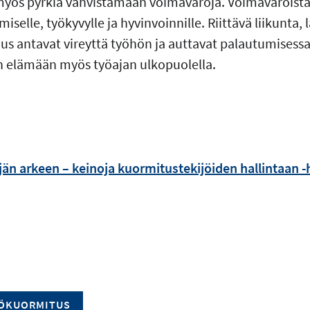
yös pyrkiä vahvistamaan voimavaroja. Voimavaroista t
selle, työkyvylle ja hyvinvoinnille. Riittävä liikunta, 
us antavat vireyttä työhön ja auttavat palautumisessa 
n elämään myös työajan ulkopuolella.
jän arkeen – keinoja kuormitustekijöiden hallintaan 
ÖKUORMITUS