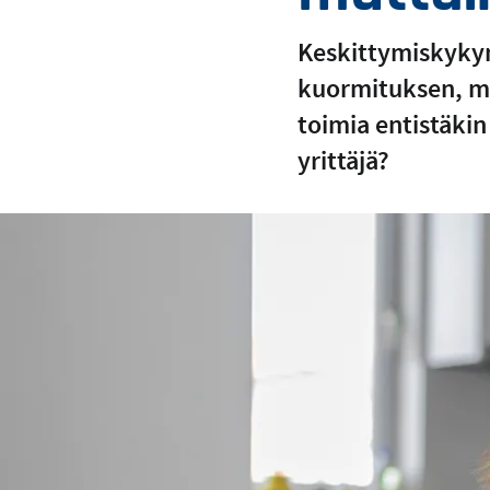
Keskittymiskykyn
kuormituksen, mut
toimia entistäkin
yrittäjä?