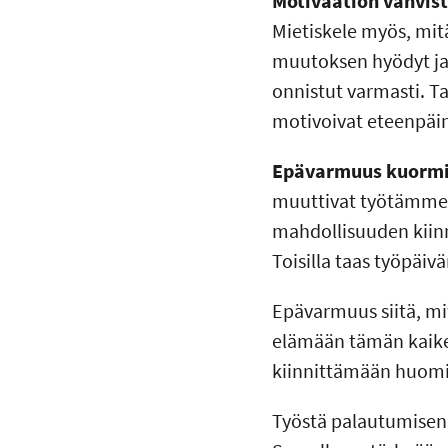
Motivaation vahvis
Mietiskele myös, mitä
muutoksen hyödyt ja h
onnistut varmasti. Ta
motivoivat eteenpäi
Epävarmuus kuormit
muuttivat työtämme m
mahdollisuuden kiin
Toisilla taas työpäiv
Epävarmuus siitä, mi
elämään tämän kaike
kiinnittämään huomi
Työstä palautumisen