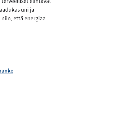
erveelliset elintavat
laadukas uni ja
niin, että energiaa
-hanke