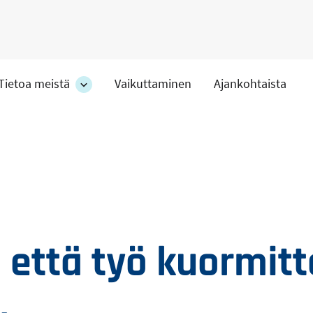
Tietoa meistä
Vaikuttaminen
Ajankohtaista
at
Tietoa
meistä
-
hteet
osion
alakohteet
 että työ kuormitt
…