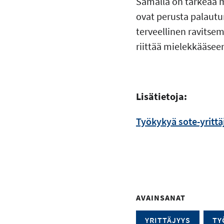
Samalla on tärkeää m
ovat perusta palautumi
terveellinen ravitsem
riittää mielekkääsee
Lisätietoja:
Työkykyä sote-yrittä
AVAINSANAT
YRITTÄJYYS
TY