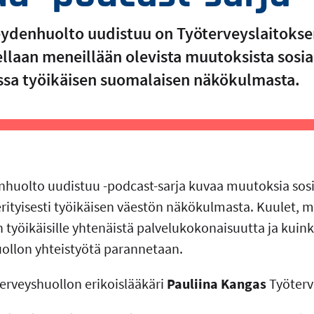
eydenhuolto uudistuu on Työterveyslaitokse
llaan meneillään olevista muutoksista sosiaa
sa työikäisen suomalaisen näkökulmasta.
nhuolto uudistuu -podcast-sarja kuvaa muutoksia sosia
ityisesti työikäisen väestön näkökulmasta. Kuulet, mi
yöikäisille yhtenäistä palvelukokonaisuutta ja kuin
ollon yhteistyötä parannetaan.
terveyshuollon erikoislääkäri
Pauliina Kangas
Työterv