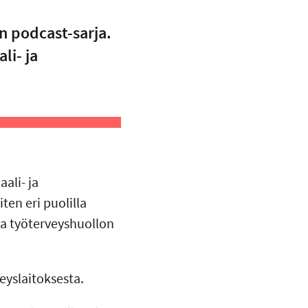
n podcast-sarja.
li- ja
ali- ja
ten eri puolilla
ka työterveyshuollon
eyslaitoksesta.