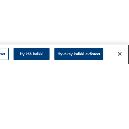
set
Hylkää kaikki
Hyväksy kaikki evästeet
L
LinkedIn
Facebook
ö
Instagram