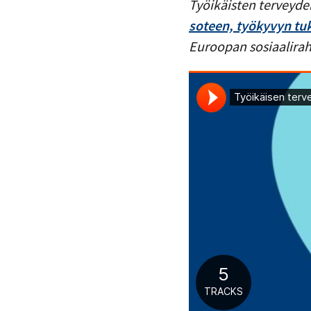
Työikäisten terveyde
soteen, työkyvyn tuk
Euroopan sosiaalirah