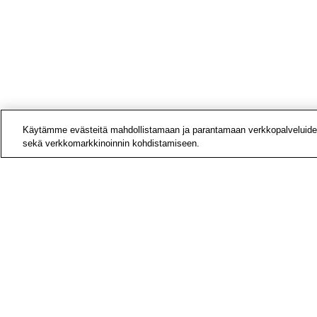
Käytämme evästeitä mahdollistamaan ja parantamaan verkkopalveluide
sekä verkkomarkkinoinnin kohdistamiseen.
Yhteys
Laskut
Medial
Tietoa