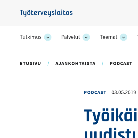
Hyppää
pääsisältöön
Työterveyslaitos
Tutkimus
Palvelut
Teemat
Tutkimus
Palvelut
Teem
-
-
-
osion
osion
osion
alakohteet
alakohteet
alako
ETUSIVU
AJANKOHTAISTA
PODCAST
03.05.2019
PODCAST
Työikä
uudist