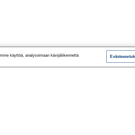
mme käyttöä, analysoimaan kävijäliikennettä
Evästeasetuk
tiedot
Tutkimus
ustiedot
Palvelut
le
Teemat
 meistä
Vaikuttaminen