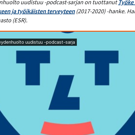
nhuolto uudistuu -podcast-sarjan on tuottanut
Työke 
een ja työikäisten terveyteen
(2017-2020) -hanke. Ha
asto (ESR).