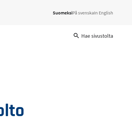
Suomeksi
På svenska
In English
Hae sivustolta
olto