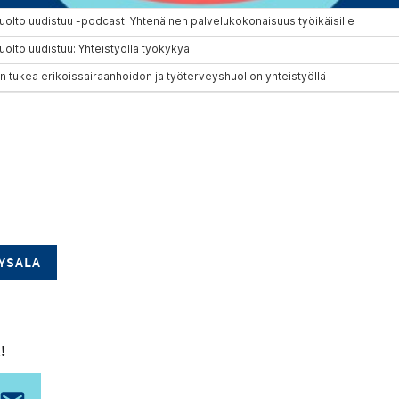
EYSALA
!