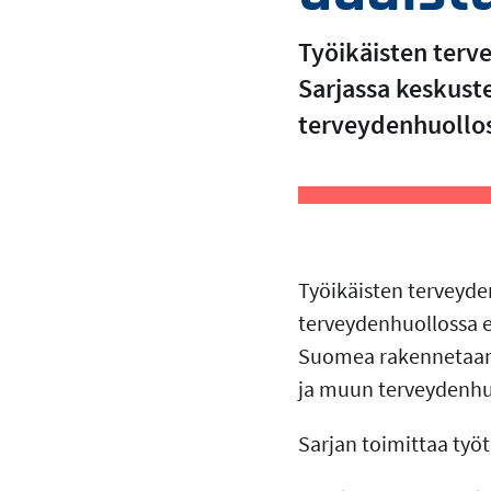
Työikäisten terv
Sarjassa keskuste
terveydenhuollos
Työikäisten terveyde
terveydenhuollossa er
Suomea rakennetaan t
ja muun terveydenhu
Sarjan toimittaa työ