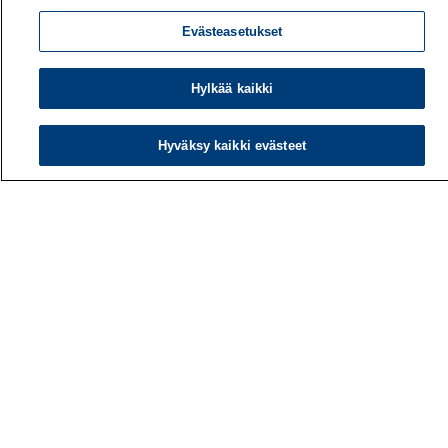
Evästeasetukset
Hylkää kaikki
Hyväksy kaikki evästeet
Työterveyslaitos
PL 40
00032 TYÖTERVEYSLAITOS
Puhelin: 030 474 1 (pvm/mpm)
Yhteystiedot
Laskutustiedot
Medialle
Tietoa meistä
Avoimet työpaikat
Tilaa uutiskirje
Hae sivustolta