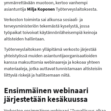
ymmärrettävään muotoon, kertoo vanhempi
asiantuntija
Milja Koponen
Työterveyslaitoksesta.
Verkoston toiminta sai alkunsa sosiaali- ja
terveysministeriön tekemästä kyselystä, jossa
työpaikat toivoivat käytännönläheisempiä keinoja
altisteiden hallintaan.
Työterveyslaitoksen ylläpitämä verkosto järjestää
yhteistyössä muiden asiantuntijaorganisaatioiden
kanssa maksuttomia webinaareja ja kokoaa yhteen
materiaaleja, jotka auttavat tunnistamaan altisteisiin
liittyviä riskejä ja hallitsemaan niitä.
Ensimmäinen webinaari
järjestetään kesäkuussa
Verkoston ensimmäinen webinaari ”Turvallisuus alkaa