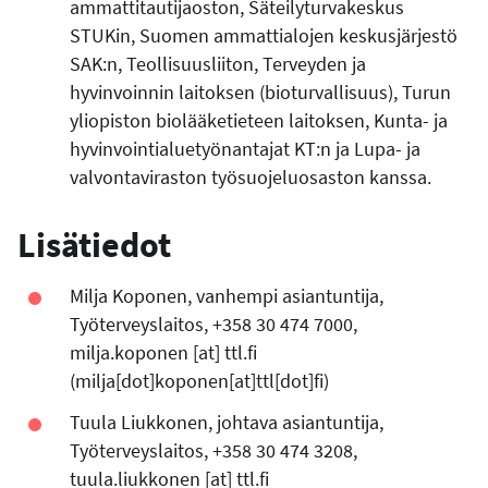
ammattitautijaoston, Säteilyturvakeskus
STUKin, Suomen ammattialojen keskusjärjestö
SAK:n, Teollisuusliiton, Terveyden ja
hyvinvoinnin laitoksen (bioturvallisuus), Turun
yliopiston biolääketieteen laitoksen, Kunta- ja
hyvinvointialuetyönantajat KT:n ja Lupa- ja
valvontaviraston työsuojeluosaston kanssa.
Lisätiedot
Milja Koponen, vanhempi asiantuntija,
Työterveyslaitos, +358 30 474 7000,
milja.koponen
[at]
ttl.fi
(milja[dot]koponen[at]ttl[dot]fi)
Tuula Liukkonen, johtava asiantuntija,
Työterveyslaitos, +358 30 474 3208,
tuula.liukkonen
[at]
ttl.fi