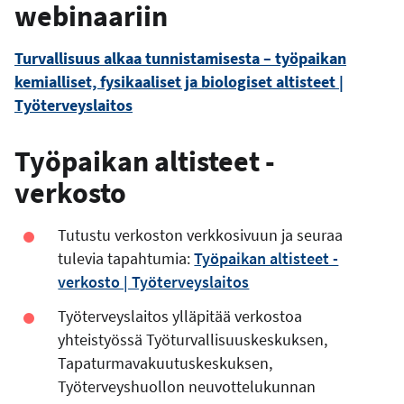
webinaariin
Turvallisuus alkaa tunnistamisesta – työpaikan
kemialliset, fysikaaliset ja biologiset altisteet |
Työterveyslaitos
Työpaikan altisteet -
verkosto
Tutustu verkoston verkkosivuun ja seuraa
tulevia tapahtumia:
Työpaikan altisteet -
verkosto | Työterveyslaitos
Työterveyslaitos ylläpitää verkostoa
yhteistyössä Työturvallisuuskeskuksen,
Tapaturmavakuutuskeskuksen,
Työterveyshuollon neuvottelukunnan