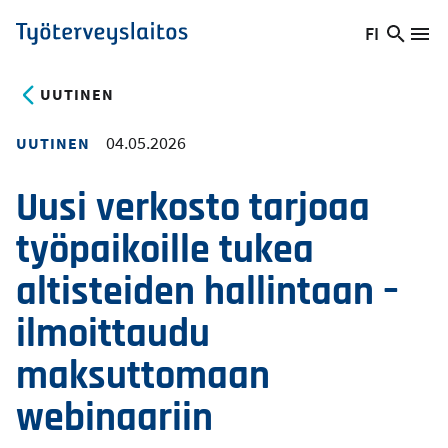
Hyppää
FI
Hae
Vaihda
Va
Työterveyslaitos
pääsisältöön
sivust
kieltä,
nykyinen
UUTINEN
kieli:
04.05.2026
UUTINEN
Uusi verkosto tarjoaa
työpaikoille tukea
altisteiden hallintaan –
ilmoittaudu
maksuttomaan
webinaariin