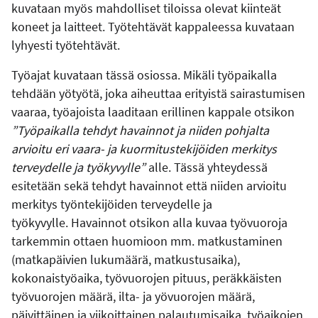
kuvataan myös mahdolliset tiloissa olevat kiinteät
koneet ja laitteet. Työtehtävät kappaleessa kuvataan
lyhyesti työtehtävät.
Työajat kuvataan tässä osiossa. Mikäli työpaikalla
tehdään yötyötä, joka aiheuttaa erityistä sairastumisen
vaaraa, työajoista laaditaan erillinen kappale otsikon
”Työpaikalla tehdyt havainnot ja niiden pohjalta
arvioitu eri vaara- ja kuormitustekijöiden merkitys
terveydelle ja työkyvylle”
alle. Tässä yhteydessä
esitetään sekä tehdyt havainnot että niiden arvioitu
merkitys työntekijöiden terveydelle ja
työkyvylle. Havainnot otsikon alla kuvaa työvuoroja
tarkemmin ottaen huomioon mm. matkustaminen
(matkapäivien lukumäärä, matkustusaika),
kokonaistyöaika, työvuorojen pituus, peräkkäisten
työvuorojen määrä, ilta- ja yövuorojen määrä,
päivittäinen ja viikoittainen palautumisaika, työaikojen