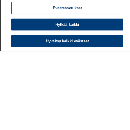
Evästeasetukset
Hylkää kaikki
Hyväksy kaikki evästeet
Työterveyslaitos
PL 40
00032 TYÖTERVEYSLAITOS
Puhelin: 030 474 1 (pvm/mpm)
Yhteystiedot
Laskutustiedot