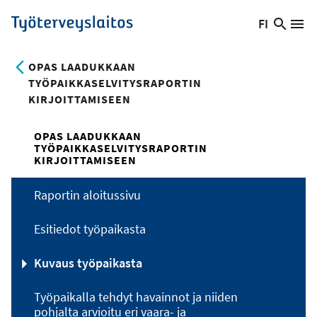
Hyppää
FI
Hae
Vaihda
Va
Työterveyslaitos
pääsisältöön
sivust
kieltä,
nykyinen
OPAS LAADUKKAAN
kieli:
TYÖPAIKKASELVITYSRAPORTIN
KIRJOITTAMISEEN
OPAS LAADUKKAAN
TYÖPAIKKASELVITYSRAPORTIN
KIRJOITTAMISEEN
Raportin aloitussivu
Esitiedot työpaikasta
Kuvaus työpaikasta
Työpaikalla tehdyt havainnot ja niiden
pohjalta arvioitu eri vaara- ja