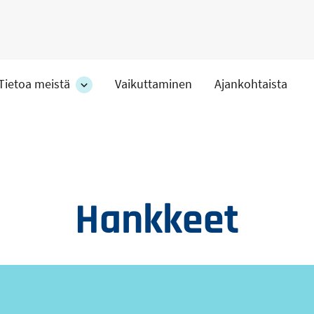
Tietoa meistä
Vaikuttaminen
Ajankohtaista
at
Tietoa
meistä
-
hteet
osion
alakohteet
Hankkeet