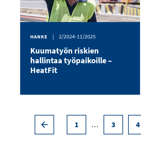
|
2/2024-11/2025
HANKE
Kuumatyön riskien
hallintaa työpaikoille –
HeatFit
1
…
3
4
Sivutus
Edellinen
Sivu
Sivu
sivu