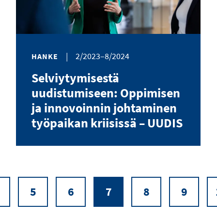
|
2/2023–8/2024
HANKE
Selviytymisestä
uudistumiseen: Oppimisen
ja innovoinnin johtaminen
työpaikan kriisissä – UUDIS
5
6
7
8
9
Sivu
Sivu
Sivu
Nykyinen
Sivu
Sivu
sivu