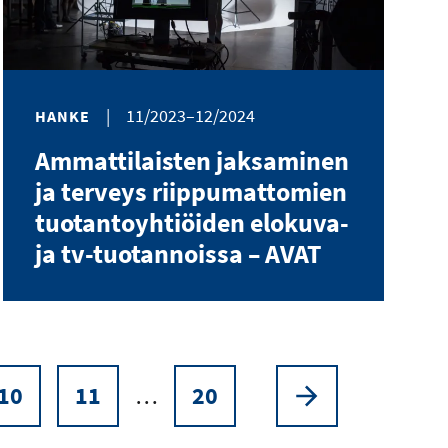
|
11/2023–12/2024
HANKE
Ammattilaisten jaksaminen
ja terveys riippumattomien
tuotantoyhtiöiden elokuva-
ja tv-tuotannoissa – AVAT
10
11
…
20
Sivu
Sivu
Sivu
Seuraava
sivu