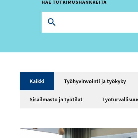
HAE TUTKIMUSHANKKEITA
Painopiste
Kaikki
Työhyvinvointi ja työkyky
Sisäilmasto ja työtilat
Työturvallisuu