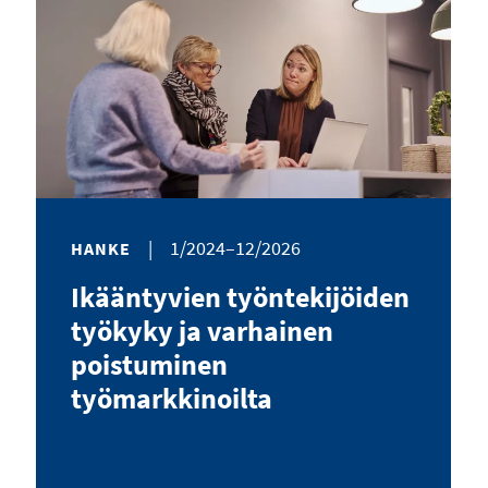
|
1/2024–12/2026
HANKE
Ikääntyvien työntekijöiden
työkyky ja varhainen
poistuminen
työmarkkinoilta