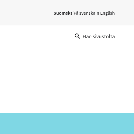
Suomeksi
På svenska
In English
Hae sivustolta