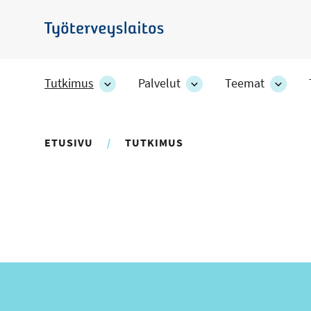
Hyppää
pääsisältöön
Työterveyslaitos
Tutkimus
Palvelut
Teemat
Tutkimus
Palvelut
Teem
-
-
-
osion
osion
osion
alakohteet
alakohteet
alako
ETUSIVU
TUTKIMUS