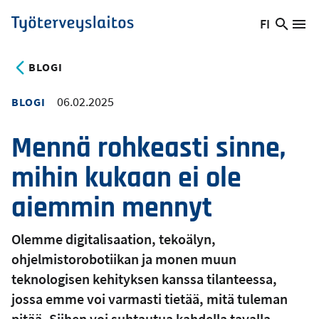
Hyppää
FI
Hae
Vaihda
Va
Työterveyslaitos
pääsisältöön
sivust
kieltä,
nykyinen
BLOGI
kieli:
06.02.2025
BLOGI
Mennä rohkeasti sinne,
mihin kukaan ei ole
aiemmin mennyt
Olemme digitalisaation, tekoälyn,
ohjelmistorobotiikan ja monen muun
teknologisen kehityksen kanssa tilanteessa,
jossa emme voi varmasti tietää, mitä tuleman
pitää. Siihen voi suhtautua kahdella tavalla.