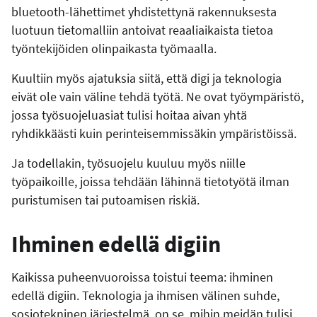
bluetooth-lähettimet yhdistettynä rakennuksesta
luotuun tietomalliin antoivat reaaliaikaista tietoa
työntekijöiden olinpaikasta työmaalla.
Kuultiin myös ajatuksia siitä, että digi ja teknologia
eivät ole vain väline tehdä työtä. Ne ovat työympäristö,
jossa työsuojeluasiat tulisi hoitaa aivan yhtä
ryhdikkäästi kuin perinteisemmissäkin ympäristöissä.
Ja todellakin, työsuojelu kuuluu myös niille
työpaikoille, joissa tehdään lähinnä tietotyötä ilman
puristumisen tai putoamisen riskiä.
Ihminen edellä digiin
Kaikissa puheenvuoroissa toistui teema: ihminen
edellä digiin. Teknologia ja ihmisen välinen suhde,
sosiotekninen järjestelmä, on se, mihin meidän tulisi