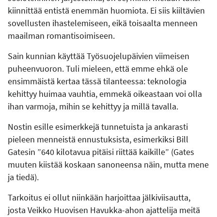
kiinnittää entistä enemmän huomiota. Ei siis kiiltävien
sovellusten ihastelemiseen, eikä toisaalta menneen
maailman romantisoimiseen.
Sain kunnian käyttää Työsuojelupäivien viimeisen
puheenvuoron. Tuli mieleen, että emme ehkä ole
ensimmäistä kertaa tässä tilanteessa: teknologia
kehittyy huimaa vauhtia, emmekä oikeastaan voi olla
ihan varmoja, mihin se kehittyy ja millä tavalla.
Nostin esille esimerkkejä tunnetuista ja ankarasti
pieleen menneistä ennustuksista, esimerkiksi Bill
Gatesin ”640 kilotavua pitäisi riittää kaikille” (Gates
muuten kiistää koskaan sanoneensa näin, mutta mene
ja tiedä).
Tarkoitus ei ollut niinkään harjoittaa jälkiviisautta,
josta Veikko Huovisen Havukka-ahon ajattelija meitä