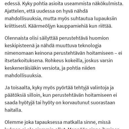
edessä. Kyky pohtia asioita useammista näkökulmista.
Ajattelen, että uudessa on hyvä nähdä
mahdollisuuksia, mutta myös suhtautua lupauksiin
kriittisesti. Käärmeöljyn kauppamiehiä kun riittää.
Olennaista olisi säilyttää perustehtävä huomion
keskipisteenä ja nähdä muuttuva teknologia
nimenomaan keinona perustehtävän hoitamiseen – ei
itsetarkoituksena. Rohkeus kokeilla, joskus varsin
keskeneräisiäkin versiota, ja pohtia niiden
mahdollisuuksia.
Ja toisaalta, kyky myös pyörtää tehtyjä valintoja ja
päätöksiä silloin, kun perustehtävän hoitamiseen ei
saada hyötyjä tai hyöty on korvautunut suorastaan
haitalla.
Olemme joka tapauksessa matkalla sinne, missä