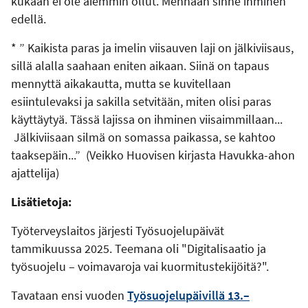
kukaan ei ole aiemmin ollut. Mennään sinne ihminen
edellä.
* ” Kaikista paras ja imelin viisauven laji on jälkiviisaus,
sillä alalla saahaan eniten aikaan. Siinä on tapaus
mennyttä aikakautta, mutta se kuvitellaan
esiintulevaksi ja sakilla setvitään, miten olisi paras
käyttäytyä. Tässä lajissa on ihminen viisaimmillaan...
Jälkiviisaan silmä on somassa paikassa, se kahtoo
taaksepäin...” (Veikko Huovisen kirjasta Havukka-ahon
ajattelija)
Lisätietoja:
Työterveyslaitos järjesti Työsuojelupäivät
tammikuussa 2025. Teemana oli "Digitalisaatio ja
työsuojelu – voimavaroja vai kuormitustekijöitä?".
Tavataan ensi vuoden
Työsuojelupäivillä 13.–