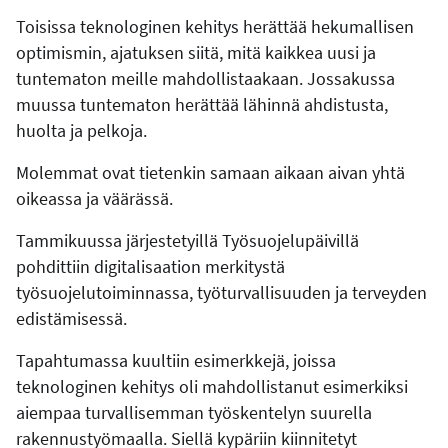
Toisissa teknologinen kehitys herättää hekumallisen
optimismin, ajatuksen siitä, mitä kaikkea uusi ja
tuntematon meille mahdollistaakaan. Jossakussa
muussa tuntematon herättää lähinnä ahdistusta,
huolta ja pelkoja.
Molemmat ovat tietenkin samaan aikaan aivan yhtä
oikeassa ja väärässä.
Tammikuussa järjestetyillä Työsuojelupäivillä
pohdittiin digitalisaation merkitystä
työsuojelutoiminnassa, työturvallisuuden ja terveyden
edistämisessä.
Tapahtumassa kuultiin esimerkkejä, joissa
teknologinen kehitys oli mahdollistanut esimerkiksi
aiempaa turvallisemman työskentelyn suurella
rakennustyömaalla. Siellä kypäriin kiinnitetyt