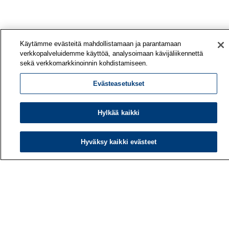
Käytämme evästeitä mahdollistamaan ja parantamaan
verkkopalveluidemme käyttöä, analysoimaan kävijäliikennettä
sekä verkkomarkkinoinnin kohdistamiseen.
Evästeasetukset
Hylkää kaikki
Hyväksy kaikki evästeet
Työterveyslaitos
PL 40
00032 TYÖTERVEYSLAITOS