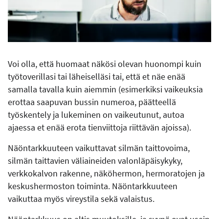
Voi olla, että huomaat näkösi olevan huonompi kuin
työtoverillasi tai läheiselläsi tai, että et näe enää
samalla tavalla kuin aiemmin (esimerkiksi vaikeuksia
erottaa saapuvan bussin numeroa, päätteellä
työskentely ja lukeminen on vaikeutunut, autoa
ajaessa et enää erota tienviittoja riittävän ajoissa).
Näöntarkkuuteen vaikuttavat silmän taittovoima,
silmän taittavien väliaineiden valonläpäisykyky,
verkkokalvon rakenne, näköhermon, hermoratojen ja
keskushermoston toiminta. Näöntarkkuuteen
vaikuttaa myös vireystila sekä valaistus.