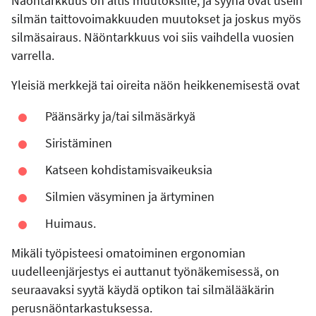
Näöntarkkuus on altis muutoksille, ja syynä ovat usein
silmän taittovoimakkuuden muutokset ja joskus myös
silmäsairaus. Näöntarkkuus voi siis vaihdella vuosien
varrella.
Yleisiä merkkejä tai oireita näön heikkenemisestä ovat
Päänsärky ja/tai silmäsärkyä
Siristäminen
Katseen kohdistamisvaikeuksia
Silmien väsyminen ja ärtyminen
Huimaus.
Mikäli työpisteesi omatoiminen ergonomian
uudelleenjärjestys ei auttanut työnäkemisessä, on
seuraavaksi syytä käydä optikon tai silmälääkärin
perusnäöntarkastuksessa.