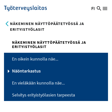
Hyppää
FI
Hae
Vaihda
Va
Työterveyslaitos
pääsisältöön
sivust
kieltä,
nykyinen
NÄKEMINEN NÄYTTÖPÄÄTETYÖSSÄ JA
kieli:
ERITYISTYÖLASIT
NÄKEMINEN NÄYTTÖPÄÄTETYÖSSÄ JA
ERITYISTYÖLASIT
En oikein kunnolla näe...
Näöntarkastus
En vieläkään kunnolla näe...
Selvitys erityistyölasien tarpeesta