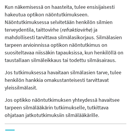
Kun näkemisessä on haasteita, tulee ensisijaisesti
hakeutua optikon näöntutkimukseen.
Näöntutkimuksessa selvitetään henkilön silmien
terveydentila, taittovirhe (
refraktiovirhe
) ja
mahdollisesti tarvittava silmälasikorjaus. Silmälasien
tarpeen arvioinnissa optikon näöntutkimus on
suositeltavaa niissäkin tapauksissa, kun henkilöllä on
taustallaan silmäleikkaus tai todettu silmäsairaus.
Jos tutkimuksessa havaitaan silmälasien tarve, tulee
henkilön hankkia omakustanteisesti tarvittavat
yleissilmälasit.
Jos optikko näöntutkimuksen yhteydessä havaitsee
tarpeen silmälääkärin tutkimukselle, tutkittava
ohjataan jatkotutkimuksiin silmälääkärille.