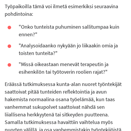
Työpaikoilla tämä voi ilmetä esimerkiksi seuraavina
pohdintoina:
"Onko tunteista puhuminen sallitumpaa kuin
ennen?"
"Analysoidaanko nykyään jo liikaakin omia ja
toisten tunteita?"
"Missä oikeastaan menevät terapeutin ja
esihenkilön tai työtoverin roolien rajat?"
Eräässä tutkimuksessa kunta-alan nuoret työntekijät
saattoivat pitää tunteiden reflektointia ja avun
hakemista normaalina osana työelämää, kun taas
vanhemmat sukupolvet saattoivat nähdä sen
liiallisena herkkyytenä tai sitkeyden puutteena.
Samalla tutkimuksessa havaittiin vaihtelua myös
nuorten välillä, ja osa vanhemmistakin työntekijöistä