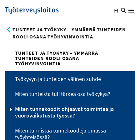
Hyppää
FI
Hae
Vaihda
Va
Työterveyslaitos
pääsisältöön
sivust
kieltä,
nykyinen
TUNTEET JA TYÖKYKY – YMMÄRRÄ TUNTEIDEN
kieli:
ROOLI OSANA TYÖHYVINVOINTIA
TUNTEET JA TYÖKYKY – YMMÄRRÄ
TUNTEIDEN ROOLI OSANA
TYÖHYVINVOINTIA
Työkyvyn ja tunteiden välinen suhde
Miten tunteista tuli tärkeä osa työkykyä?
Miten tunnekoodit ohjaavat toimintaa ja
vuorovaikutusta työssä?
Miten tunnistaa tunnekoodeja omassa
työyhteisössä?