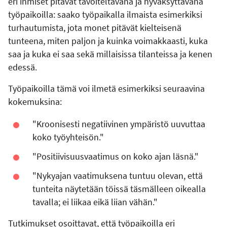
eri ihmiset pitävät tavoiteltavana ja hyväksyttävänä
työpaikoilla: saako työpaikalla ilmaista esimerkiksi
turhautumista, jota monet pitävät kielteisenä
tunteena, miten paljon ja kuinka voimakkaasti, kuka
saa ja kuka ei saa sekä millaisissa tilanteissa ja kenen
edessä.
Työpaikoilla tämä voi ilmetä esimerkiksi seuraavina
kokemuksina:
"Kroonisesti negatiivinen ympäristö uuvuttaa
koko työyhteisön."
"Positiivisuusvaatimus on koko ajan läsnä."
"Nykyajan vaatimuksena tuntuu olevan, että
tunteita näytetään töissä täsmälleen oikealla
tavalla; ei liikaa eikä liian vähän."
Tutkimukset osoittavat, että työpaikoilla eri