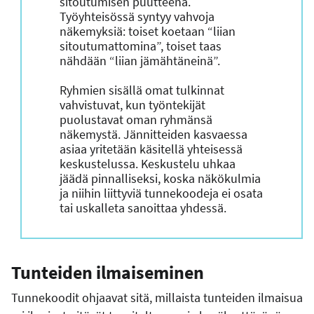
sitoutumisen puutteena.
Työyhteisössä syntyy vahvoja
näkemyksiä: toiset koetaan “liian
sitoutumattomina”, toiset taas
nähdään “liian jämähtäneinä”.
Ryhmien sisällä omat tulkinnat
vahvistuvat, kun työntekijät
puolustavat oman ryhmänsä
näkemystä. Jännitteiden kasvaessa
asiaa yritetään käsitellä yhteisessä
keskustelussa. Keskustelu uhkaa
jäädä pinnalliseksi, koska näkökulmia
ja niihin liittyviä tunnekoodeja ei osata
tai uskalleta sanoittaa yhdessä.
Tunteiden ilmaiseminen
Tunnekoodit ohjaavat sitä, millaista tunteiden ilmaisua