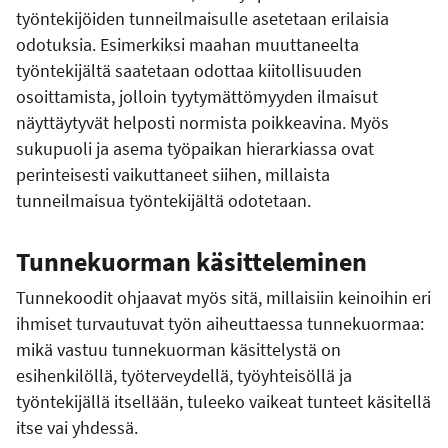
työntekijöiden tunneilmaisulle asetetaan erilaisia
odotuksia. Esimerkiksi maahan muuttaneelta
työntekijältä saatetaan odottaa kiitollisuuden
osoittamista, jolloin tyytymättömyyden ilmaisut
näyttäytyvät helposti normista poikkeavina. Myös
sukupuoli ja asema työpaikan hierarkiassa ovat
perinteisesti vaikuttaneet siihen, millaista
tunneilmaisua työntekijältä odotetaan.
Tunnekuorman käsitteleminen
Tunnekoodit ohjaavat myös sitä, millaisiin keinoihin eri
ihmiset turvautuvat työn aiheuttaessa tunnekuormaa:
mikä vastuu tunnekuorman käsittelystä on
esihenkilöllä, työterveydellä, työyhteisöllä ja
työntekijällä itsellään, tuleeko vaikeat tunteet käsitellä
itse vai yhdessä.