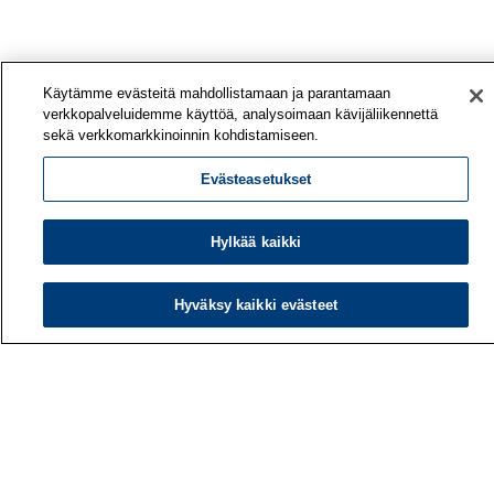
Käytämme evästeitä mahdollistamaan ja parantamaan
verkkopalveluidemme käyttöä, analysoimaan kävijäliikennettä
sekä verkkomarkkinoinnin kohdistamiseen.
Evästeasetukset
Hylkää kaikki
Työterveyslaitos
PL 40
Hyväksy kaikki evästeet
00032 TYÖTERVEYSLAITOS
Puhelin: 030 474 1 (pvm/mpm)
Yhteystiedot
Laskutustiedot
Medialle