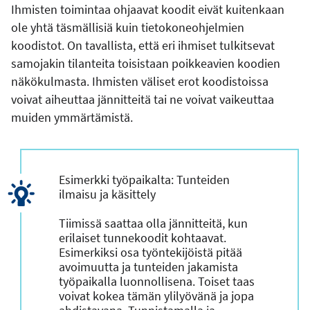
Ihmisten toimintaa ohjaavat koodit eivät kuitenkaan
ole yhtä täsmällisiä kuin tietokoneohjelmien
koodistot. On tavallista, että eri ihmiset tulkitsevat
samojakin tilanteita toisistaan poikkeavien koodien
näkökulmasta. Ihmisten väliset erot koodistoissa
voivat aiheuttaa jännitteitä tai ne voivat vaikeuttaa
muiden ymmärtämistä.
Esimerkki työpaikalta: Tunteiden
ilmaisu ja käsittely
Tiimissä saattaa olla jännitteitä, kun
erilaiset tunnekoodit kohtaavat.
Esimerkiksi osa työntekijöistä pitää
avoimuutta ja tunteiden jakamista
työpaikalla luonnollisena. Toiset taas
voivat kokea tämän ylilyövänä ja jopa