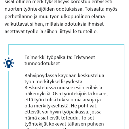
sisällöllinen merkityksellisyys korostuu erityisesti
nuorten työntekijöiden odotuksissa. Toisaalta myös
perhetilanne ja muu työn ulkopuolinen elämä
vaikuttavat siihen, millaisia odotuksia ihmiset
asettavat työlle ja siihen liittyville tunteille.
Esimerkki työpaikalta: Eriytyneet
tunneodotukset
Kahvipöydässä käydään keskustelua
työn merkityksellisyydestä.
Keskustelussa nousee esiin erilaisia
näkemyksiä. Osa työntekijöistä kokee,
että työn tulisi tukea omia arvoja ja
olla merkityksellistä. He pohtivat,
etteivät voi hyvin työpaikassa, jossa
nämä asiat eivät toteudu. Toiset
työntekijät kokevat tällaisen puheen