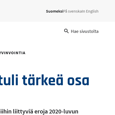
Suomeksi
På svenska
In English
Hae sivustolta
YVINVOINTIA
tuli tärkeä osa
ihin liittyviä eroja 2020-luvun