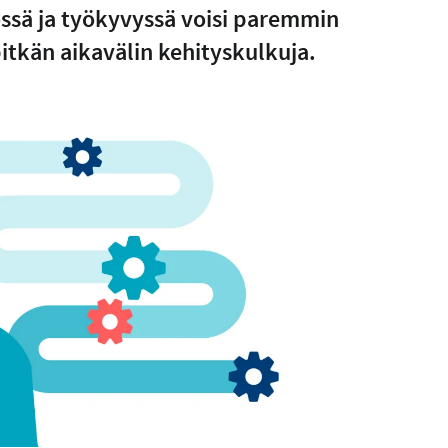
össä ja työkyvyssä voisi paremmin
pitkän aikavälin kehityskulkuja.