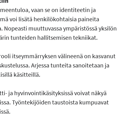
tiin
meentuloa, vaan se on identiteetin ja
ä voi lisätä henkilökohtaisia paineita
ita. Nopeasti muuttuvassa ympäristössä yksilön
rin tunteiden hallitsemisen tekniikat.
n rooli itseymmärryksen välineenä on kasvanut
skustelussa. Arjessa tunteita sanoitetaan ja
isillä käsitteillä.
tti- ja hyvinvointikäsityksissä voivat näkyä
toissa. Työntekijöiden taustoista kumpuavat
issä.