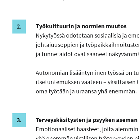
Työkulttuurin ja normien muutos
Nykytyössä odotetaan sosiaalisia ja emot
johtajuusoppien ja työpaikkailmoitust
ja tunnetaidot ovat saaneet näkyvämmä
Autonomian lisääntyminen työssä on t
itsetuntemuksen vaateen – yksittäisen 
oma työtään ja uraansa yhä enemmän.
Terveyskäsitysten ja psyyken asema
Emotionaaliset haasteet, joita aiemmin 
yhä enemmän virallisen työterveyden pi