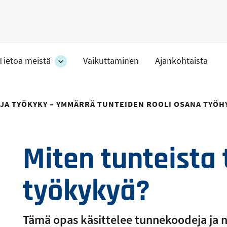
Tietoa meistä
Vaikuttaminen
Ajankohtaista
at
Tietoa
meistä
-
hteet
osion
JA TYÖKYKY – YMMÄRRÄ TUNTEIDEN ROOLI OSANA TYÖH
alakohteet
Miten tunteista 
työkykyä?
Tämä opas käsittelee tunnekoodeja ja ni