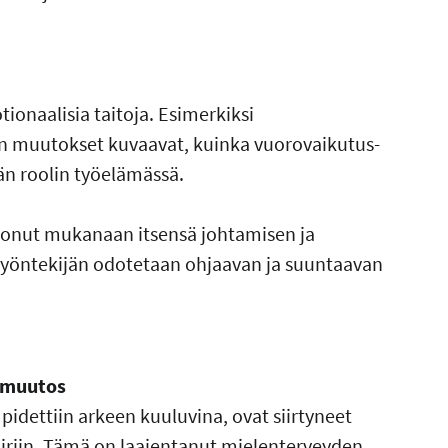
ionaalisia taitoja. Esimerkiksi
en muutokset kuvaavat, kuinka vuorovaikutus-
n roolin työelämässä.
uonut mukanaan itsensä johtamisen ja
työntekijän odotetaan ohjaavan ja suuntaavan
n muutos
pidettiin arkeen kuuluvina, ovat siirtyneet
iriin. Tämä on laajentanut mielenterveyden