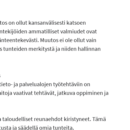
s on ollut kansanvälisesti katsoen
öntekijöiden ammatilliset valmiudet ovat
entekevästi. Muutos ei ole ollut vain
 tunteiden merkitystä ja niiden hallinnan
s
tieto- ja palvelualojen työtehtäviin on
toja vaativat tehtävät, jatkuva oppiminen ja
 taloudelliset reunaehdot kiristyneet. Tämä
usta ja säädellä omia tunteita.