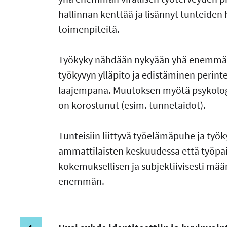
hallinnan kenttää ja lisännyt tunteiden h
toimenpiteitä.
Työkyky nähdään nykyään yhä enemmän 
työkyvyn ylläpito ja edistäminen perintei
laajempana. Muutoksen myötä psykolog
on korostunut (esim. tunnetaidot).
Tunteisiin liittyvä työelämäpuhe ja työk
ammattilaisten keskuudessa että työpa
kokemuksellisen ja subjektiivisesti mä
enemmän.