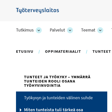
Hyppää
pääsisältöön
Työterveyslaitos
Tutkimus
Palvelut
Teemat
Tutkimus
Palvelut
Teem
-
-
-
osion
osion
osion
alakohteet
alakohteet
alako
ETUSIVU
OPPIMATERIAALIT
TUNTEET 
TUNTEET JA TYÖKYKY – YMMÄRRÄ
TUNTEIDEN ROOLI OSANA
TYÖHYVINVOINTIA
Työkyvyn ja tunteiden välinen suhde
Miten tunteista tuli tärkeä osa