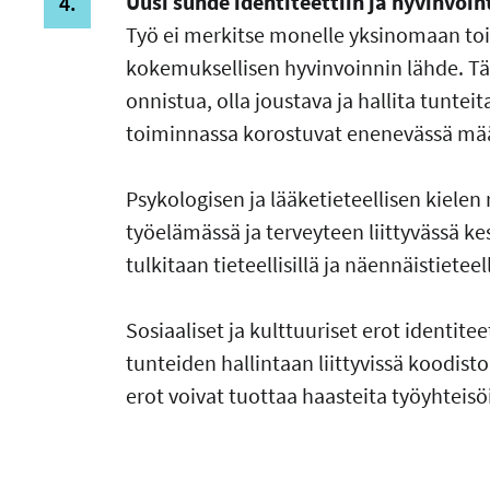
Uusi suhde identiteettiin ja hyvinvoin
Työ ei merkitse monelle yksinomaan toi
kokemuksellisen hyvinvoinnin lähde. Täm
onnistua, olla joustava ja hallita tunte
toiminnassa korostuvat enenevässä mää
Psykologisen ja lääketieteellisen kiele
työelämässä ja terveyteen liittyvässä ke
tulkitaan tieteellisillä ja näennäistieteell
Sosiaaliset ja kulttuuriset erot identitee
tunteiden hallintaan liittyvissä koodis
erot voivat tuottaa haasteita työyhteisö