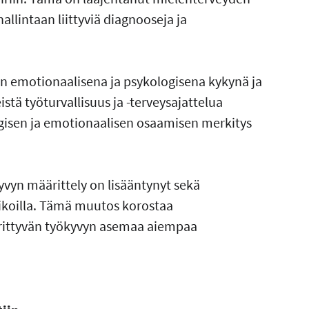
allintaan liittyviä diagnooseja ja
emotionaalisena ja psykologisena kykynä ja
stä työturvallisuus ja -terveysajattelua
isen ja emotionaalisen osaamisen merkitys
yvyn määrittely on lisääntynyt sekä
ikoilla. Tämä muutos korostaa
ärittyvän työkyvyn asemaa aiempaa