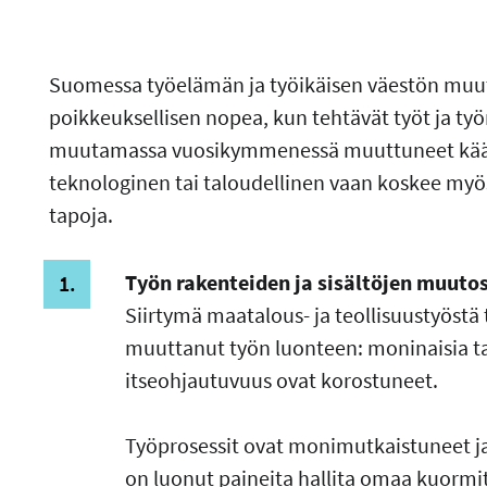
Suomessa työelämän ja työikäisen väestön muuto
poikkeuksellisen nopea, kun tehtävät työt ja ty
muutamassa vuosikymmenessä muuttuneet käänte
teknologinen tai taloudellinen vaan koskee myös
tapoja.
Työn rakenteiden ja sisältöjen muuto
Siirtymä maatalous- ja teollisuustyöstä 
muuttanut työn luonteen: moninaisia tai
itseohjautuvuus ovat korostuneet.
Työprosessit ovat monimutkaistuneet ja
on luonut paineita hallita omaa kuormit