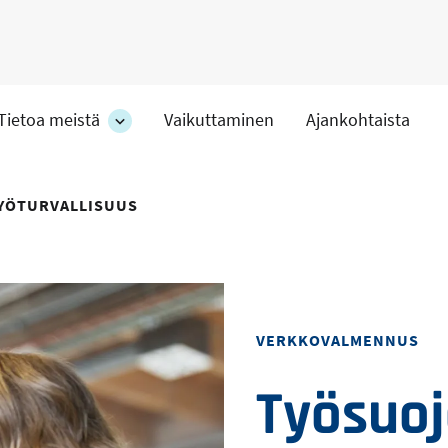
Tietoa meistä
Vaikuttaminen
Ajankohtaista
at
Tietoa
meistä
-
hteet
osion
TYÖTURVALLISUUS
alakohteet
Toteutustapa
VERKKOVALMENNUS
Työsuoj