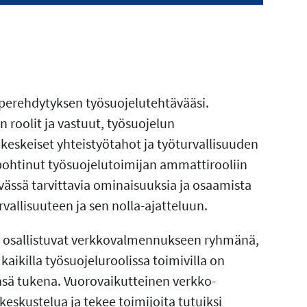
perehdytyksen työsuojelutehtävääsi.
n roolit ja vastuut, työsuojelun
keskeiset yhteistyötahot ja työturvallisuuden
pohtinut työsuojelutoimijan ammattirooliin
ässä tarvittavia ominaisuuksia ja osaamista
allisuuteen ja sen nolla-ajatteluun.
t osallistuvat verkkovalmennukseen ryhmänä,
kaikilla työsuojeluroolissa toimivilla on
sä tukena. Vuorovaikutteinen verkko-
eskustelua ja tekee toimijoita tutuiksi