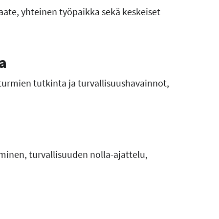
aate, yhteinen työpaikka sekä keskeiset
a
turmien tutkinta ja turvallisuushavainnot,
minen, turvallisuuden nolla-ajattelu,