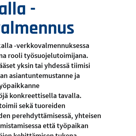
lla -
valmennus
kalla -verkkovalmennuksessa
a rooli työsuojelutoimijana.
set yksin tai yhdessä tiimisi
an asiantuntemustanne ja
yöpaikkanne
jä konkreettisella tavalla.
oimii sekä tuoreiden
iden perehdyttämisessä, yhteisen
mistamisessa että työpaikan
öjen kehittämisen tukena.