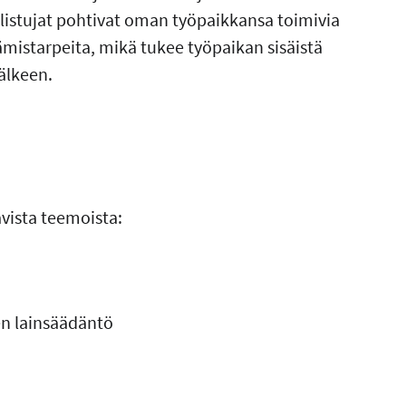
listujat pohtivat oman työpaikkansa toimivia
mistarpeita, mikä tukee työpaikan sisäistä
älkeen.
ista teemoista:
en lainsäädäntö​