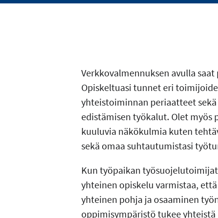
Verkkovalmennuksen avulla saat 
Opiskeltuasi tunnet eri toimijoide
yhteistoiminnan periaatteet sekä 
edistämisen työkalut. Olet myös 
kuuluvia näkökulmia kuten tehtäv
sekä omaa suhtautumistasi työturv
Kun työpaikan työsuojelutoimija
yhteinen opiskelu varmistaa, että 
yhteinen pohja ja osaaminen työn
oppimisympäristö tukee yhteistä k