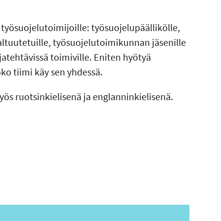
työsuojelutoimijoille: työsuojelupäällikölle,
altuutetuille, työsuojelutoimikunnan jäsenille
jatehtävissä toimiville. Eniten hyötyä
ko tiimi käy sen yhdessä.
ös ruotsinkielisenä ja englanninkielisenä.