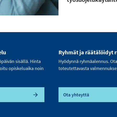
elu
Ryhmät ja räätälöidyt 
öpäivän sisällä. Hinta
Hyödynnä ryhmäalennus. Ota y
ioitu opiskeluaika noin
toteutettavasta valmennukse
Ota yhteyttä