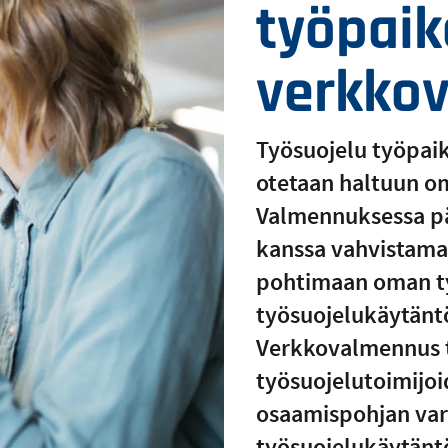
työpaika
verkko
Työsuojelu työpai
otetaan haltuun om
Valmennuksessa pää
kanssa vahvistama
pohtimaan oman t
työsuojelukäytäntö
Verkkovalmennus t
työsuojelutoimijo
osaamispohjan var
työsuojelukäytänt