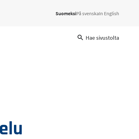
Suomeksi
På svenska
In English
Hae sivustolta
elu