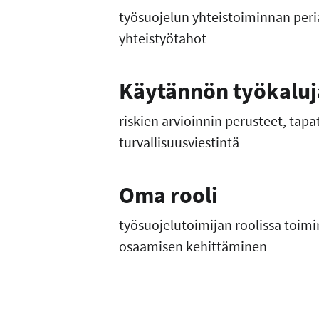
työsuojelun yhteistoiminnan peri
yhteistyötahot
Käytännön työkaluj
riskien arvioinnin perusteet, tapa
turvallisuusviestintä
Oma rooli
työsuojelutoimijan roolissa toimi
osaamisen kehittäminen