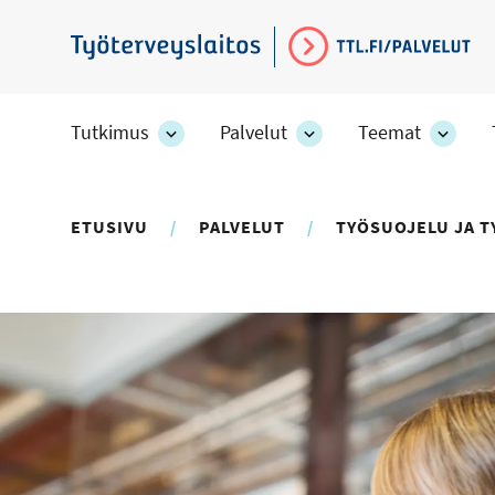
Hyppää
pääsisältöön
Työterveyslaitos
Tutkimus
Palvelut
Teemat
Tutkimus
Palvelut
Teem
-
-
-
osion
osion
osion
alakohteet
alakohteet
alako
ETUSIVU
PALVELUT
TYÖSUOJELU JA 