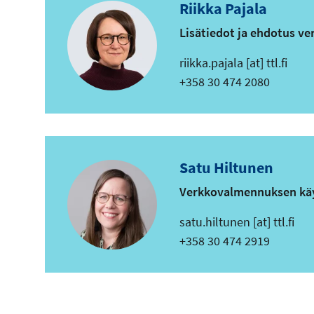
Riikka Pajala
Lisätiedot ja ehdotus v
s
riikka.pajala
[at]
ttl.fi
ä
Puhelin
+358 30 474 2080
h
k
ö
p
Satu Hiltunen
o
Verkkovalmennuksen kä
s
t
s
satu.hiltunen
[at]
ttl.fi
i
ä
Puhelin
+358 30 474 2919
o
h
s
k
o
ö
i