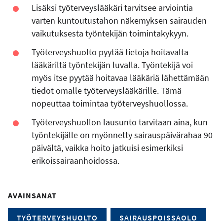
Lisäksi työterveyslääkäri tarvitsee arviointia
varten kuntoutustahon näkemyksen sairauden
vaikutuksesta työntekijän toimintakykyyn.
Työterveyshuolto pyytää tietoja hoitavalta
lääkäriltä työntekijän luvalla. Työntekijä voi
myös itse pyytää hoitavaa lääkäriä lähettämään
tiedot omalle työterveyslääkärille. Tämä
nopeuttaa toimintaa työterveyshuollossa.
Työterveyshuollon lausunto tarvitaan aina, kun
työntekijälle on myönnetty sairauspäivärahaa 90
päivältä, vaikka hoito jatkuisi esimerkiksi
erikoissairaanhoidossa.
AVAINSANAT
TYÖTERVEYSHUOLTO
SAIRAUSPOISSAOLO