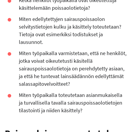
Ketkä henkilöt työpaikalla ovat oikeutettuja
käsittelemään poissaolotietoja?
Miten edellytettyjen sairauspoissaolon
selvitystietojen kulku ja käsittely toteutetaan?
Tietoja ovat esimerkiksi todistukset ja
lausunnot.
Miten työpaikalla varmistetaan, että ne henkilöt,
jotka voivat oikeutetusti käsitellä
sairauspoissaolotietoja on perehdytetty asiaan,
ja että he tuntevat lainsäädännön edellyttämät
salassapitovelvoitteet?
Miten työpaikalla toteutetaan asianmukaisella
ja turvallisella tavalla sairauspoissaolotietojen
tilastointi ja niiden käsittely?