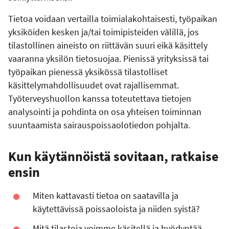
Tietoa voidaan vertailla toimialakohtaisesti, työpaikan
yksiköiden kesken ja/tai toimipisteiden välillä, jos
tilastollinen aineisto on riittävän suuri eikä käsittely
vaaranna yksilön tietosuojaa. Pienissä yrityksissä tai
työpaikan pienessä yksikössä tilastolliset
käsittelymahdollisuudet ovat rajallisemmat.
Työterveyshuollon kanssa toteutettava tietojen
analysointi ja pohdinta on osa yhteisen toiminnan
suuntaamista sairauspoissaolotiedon pohjalta.
Kun käytännöistä sovitaan, ratkaise
ensin
Miten kattavasti tietoa on saatavilla ja
käytettävissä poissaoloista ja niiden syistä?
Mitä tilastoja voimme käsitellä ja hyödyntää