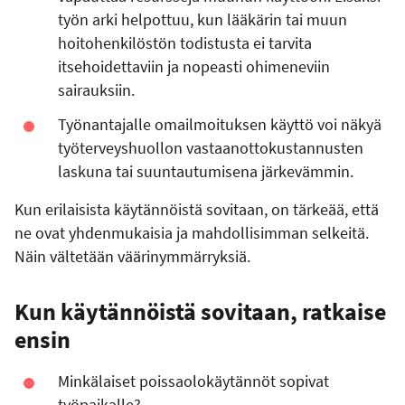
työn arki helpottuu, kun lääkärin tai muun
hoitohenkilöstön todistusta ei tarvita
itsehoidettaviin ja nopeasti ohimeneviin
sairauksiin.
Työnantajalle omailmoituksen käyttö voi näkyä
työterveyshuollon vastaanottokustannusten
laskuna tai suuntautumisena järkevämmin.
Kun erilaisista käytännöistä sovitaan, on tärkeää, että
ne ovat yhdenmukaisia ja mahdollisimman selkeitä.
Näin vältetään väärinymmärryksiä.
Kun käytännöistä sovitaan, ratkaise
ensin
Minkälaiset poissaolokäytännöt sopivat
työpaikalle?