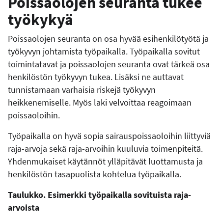
Poissaolojen seuranta tukee
työkykyä
Poissaolojen seuranta on osa hyvää esihenkilötyötä ja
työkyvyn johtamista työpaikalla. Työpaikalla sovitut
toimintatavat ja poissaolojen seuranta ovat tärkeä osa
henkilöstön työkyvyn tukea. Lisäksi ne auttavat
tunnistamaan varhaisia riskejä työkyvyn
heikkenemiselle. Myös laki velvoittaa reagoimaan
poissaoloihin.
Työpaikalla on hyvä sopia sairauspoissaoloihin liittyviä
raja-arvoja sekä raja-arvoihin kuuluvia toimenpiteitä.
Yhdenmukaiset käytännöt ylläpitävät luottamusta ja
henkilöstön tasapuolista kohtelua työpaikalla.
Taulukko. Esimerkki työpaikalla sovituista raja-
arvoista