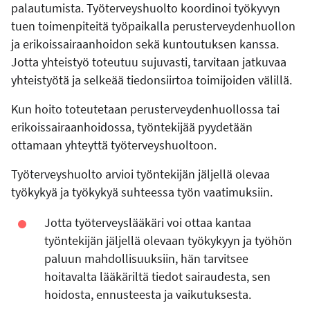
palautumista. Työterveyshuolto koordinoi työkyvyn
tuen toimenpiteitä työpaikalla perusterveydenhuollon
ja erikoissairaanhoidon sekä kuntoutuksen kanssa.
Jotta yhteistyö toteutuu sujuvasti, tarvitaan jatkuvaa
yhteistyötä ja selkeää tiedonsiirtoa toimijoiden välillä.
Kun hoito toteutetaan perusterveydenhuollossa tai
erikoissairaanhoidossa, työntekijää pyydetään
ottamaan yhteyttä työterveyshuoltoon.
Työterveyshuolto arvioi työntekijän jäljellä olevaa
työkykyä ja työkykyä suhteessa työn vaatimuksiin.
Jotta työterveyslääkäri voi ottaa kantaa
työntekijän jäljellä olevaan työkykyyn ja työhön
paluun mahdollisuuksiin, hän tarvitsee
hoitavalta lääkäriltä tiedot sairaudesta, sen
hoidosta, ennusteesta ja vaikutuksesta.