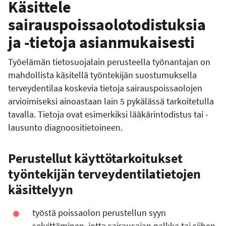
Käsittele
sairauspoissaolotodistuksia
ja -tietoja asianmukaisesti
Työelämän tietosuojalain perusteella työnantajan on
mahdollista käsitellä työntekijän suostumuksella
terveydentilaa koskevia tietoja sairauspoissaolojen
arvioimiseksi ainoastaan lain 5 pykälässä tarkoitetulla
tavalla. Tietoja ovat esimerkiksi lääkärintodistus tai -
lausunto diagnoositietoineen.
Perustellut käyttötarkoitukset
työntekijän terveydentilatietojen
käsittelyyn
työstä poissaolon perustellun syyn
selvittäminen, jotta sairausajan palkka tai siihen