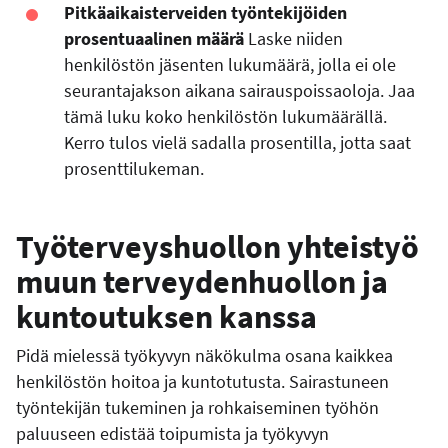
Pitkäaikaisterveiden työntekijöiden
prosentuaalinen määrä
Laske niiden
henkilöstön jäsenten lukumäärä, jolla ei ole
seurantajakson aikana sairauspoissaoloja. Jaa
tämä luku koko henkilöstön lukumäärällä.
Kerro tulos vielä sadalla prosentilla, jotta saat
prosenttilukeman.
Työterveyshuollon yhteistyö
muun terveydenhuollon ja
kuntoutuksen kanssa
Pidä mielessä työkyvyn näkökulma osana kaikkea
henkilöstön hoitoa ja kuntotutusta. Sairastuneen
työntekijän tukeminen ja rohkaiseminen työhön
paluuseen edistää toipumista ja työkyvyn