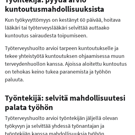
kuntoutusmahdollisuuksista
Kun työkyvyttömyys on kestänyt 60 päivää, hoitava
lääkäri tai työterveyslääkäri selvittää auttaako
kuntoutus sairaudesta toipumiseen.
Työterveyshuolto arvioi tarpeen kuntoutukselle ja
tekee yhteistyötä kuntoutuksen ohjaamisessa muun
terveydenhuollon kanssa. Ajoissa aloitettu kuntoutus
on tehokas keino tukea paranemista ja työhön
paluuta.
Työntekijä: selvitä mahdollisuutesi
palata työhön
Työterveyshuolto arvioi työntekijän jäljellä olevan
työkyvyn ja selvittää yhdessä työnantajan ja
työntekijän kanssa mahdollisuuksia työhön