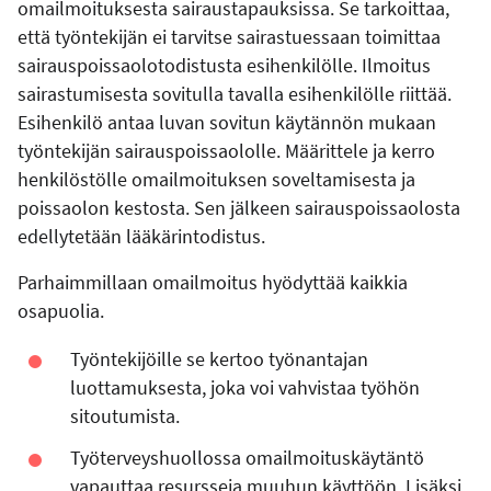
omailmoituksesta sairaustapauksissa. Se tarkoittaa,
että työntekijän ei tarvitse sairastuessaan toimittaa
sairauspoissaolotodistusta esihenkilölle. Ilmoitus
sairastumisesta sovitulla tavalla esihenkilölle riittää.
Esihenkilö antaa luvan sovitun käytännön mukaan
työntekijän sairauspoissaololle. Määrittele ja kerro
henkilöstölle omailmoituksen soveltamisesta ja
poissaolon kestosta. Sen jälkeen sairauspoissaolosta
edellytetään lääkärintodistus.
Parhaimmillaan omailmoitus hyödyttää kaikkia
osapuolia.
Työntekijöille se kertoo työnantajan
luottamuksesta, joka voi vahvistaa työhön
sitoutumista.
Työterveyshuollossa omailmoituskäytäntö
vapauttaa resursseja muuhun käyttöön. Lisäksi