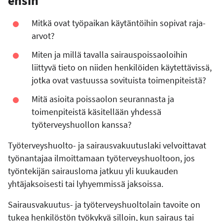
ensin
Mitkä ovat työpaikan käytäntöihin sopivat raja-
arvot?
Miten ja millä tavalla sairauspoissaoloihin
liittyvä tieto on niiden henkilöiden käytettävissä,
jotka ovat vastuussa sovituista toimenpiteistä?
Mitä asioita poissaolon seurannasta ja
toimenpiteistä käsitellään yhdessä
työterveyshuollon kanssa?
Työterveyshuolto- ja sairausvakuutuslaki velvoittavat
työnantajaa ilmoittamaan työterveyshuoltoon, jos
työntekijän sairausloma jatkuu yli kuukauden
yhtäjaksoisesti tai lyhyemmissä jaksoissa.
Sairausvakuutus- ja työterveyshuoltolain tavoite on
tukea henkilöstön työkykyä silloin, kun sairaus tai