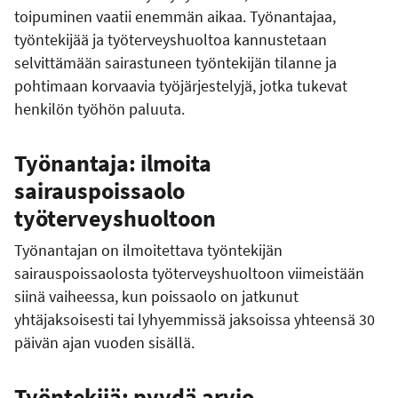
toipuminen vaatii enemmän aikaa. Työnantajaa,
työntekijää ja työterveyshuoltoa kannustetaan
selvittämään sairastuneen työntekijän tilanne ja
pohtimaan korvaavia työjärjestelyjä, jotka tukevat
henkilön työhön paluuta.
Työnantaja: ilmoita
sairauspoissaolo
työterveyshuoltoon
Työnantajan on ilmoitettava työntekijän
sairauspoissaolosta työterveyshuoltoon viimeistään
siinä vaiheessa, kun poissaolo on jatkunut
yhtäjaksoisesti tai lyhyemmissä jaksoissa yhteensä 30
päivän ajan vuoden sisällä.
Työntekijä: pyydä arvio