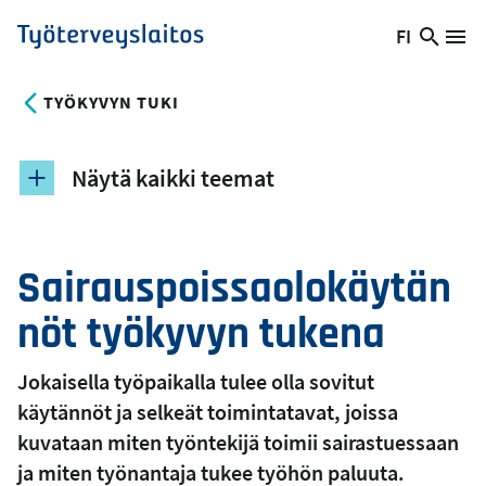
Hyppää
FI
Hae
Vaihda
Va
Työterveyslaitos
pääsisältöön
sivust
kieltä,
nykyinen
TYÖKYVYN TUKI
kieli:
Näytä kaikki teemat
Sairauspoissaolokäytän
nöt työkyvyn tukena
Jokaisella työpaikalla tulee olla sovitut
käytännöt ja selkeät toimintatavat, joissa
kuvataan miten työntekijä toimii sairastuessaan
ja miten työnantaja tukee työhön paluuta.