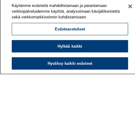
Käytämme evästeitä mahdollistamaan ja parantamaan
Työterveyslaitos
verkkopalveluidemme käyttöä, analysoimaan kävijäliikennettä
PL 40
sekä verkkomarkkinoinnin kohdistamiseen.
00032 TYÖTERVEYSLAITOS
Evästeasetukset
Puhelin: 030 474 1 (pvm/mpm)
Hylkää kaikki
Yhteystiedot
Laskutustiedot
Hyväksy kaikki evästeet
Medialle
Tietoa meistä
Avoimet työpaikat
Tilaa uutiskirje
Hae sivustolta
Tutkimus
Palvelut
Teemat
Vaikuttaminen
Ajankohtaista