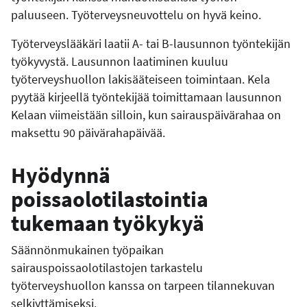
paluuseen. Työterveysneuvottelu on hyvä keino.
Työterveyslääkäri laatii A- tai B-lausunnon työntekijän
työkyvystä. Lausunnon laatiminen kuuluu
työterveyshuollon lakisääteiseen toimintaan. Kela
pyytää kirjeellä työntekijää toimittamaan lausunnon
Kelaan viimeistään silloin, kun sairauspäivärahaa on
maksettu 90 päivärahapäivää.
Hyödynnä
poissaolotilastointia
tukemaan työkykyä
Säännönmukainen työpaikan
sairauspoissaolotilastojen tarkastelu
työterveyshuollon kanssa on tarpeen tilannekuvan
selkiyttämiseksi.