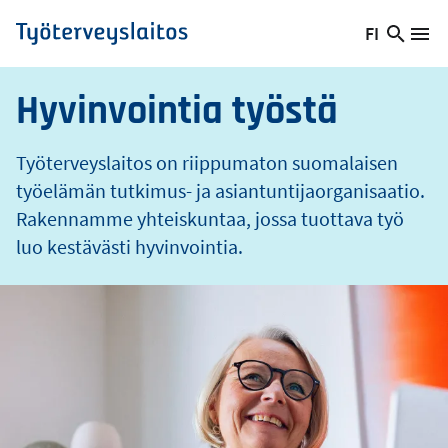
o
Hyppää
FI
s
Hae
Vaihda
Va
Työterveyslaitos
pääsisältöön
sivust
kieltä,
nykyinen
Hyvinvointia työstä
kieli:
Työterveyslaitos on riippumaton suomalaisen
työelämän tutkimus- ja asiantuntijaorganisaatio.
Rakennamme yhteiskuntaa, jossa tuottava työ
luo kestävästi hyvinvointia.