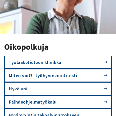
Oikopolkuja
Työlääketieteen klinikka
Miten voit? -työhyvinvointitesti
Hyvä uni
Päihdeohjelmatyökalu
Hyvinvointia tekoälymurrokseen