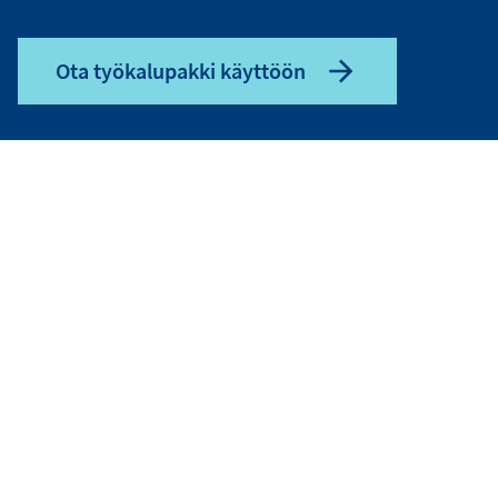
Ota työkalupakki käyttöön