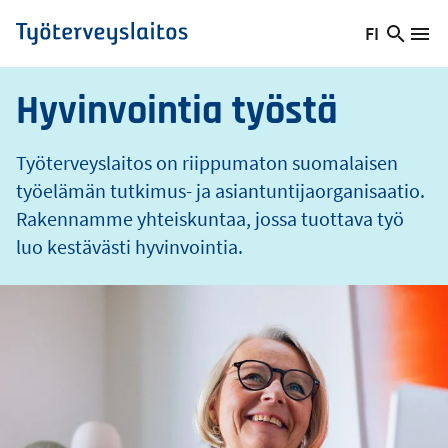
o
Hyppää
FI
s
Hae
Vaihda
Va
Työterveyslaitos
pääsisältöön
sivust
kieltä,
nykyinen
Hyvinvointia työstä
kieli:
Työterveyslaitos on riippumaton suomalaisen
työelämän tutkimus- ja asiantuntijaorganisaatio.
Rakennamme yhteiskuntaa, jossa tuottava työ
luo kestävästi hyvinvointia.