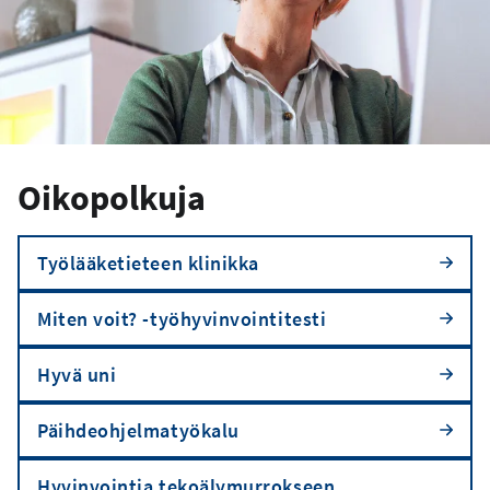
Oikopolkuja
Työlääketieteen klinikka
Miten voit? -työhyvinvointitesti
Hyvä uni
Päihdeohjelmatyökalu
Hyvinvointia tekoälymurrokseen