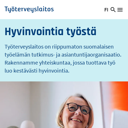
o
Hyppää
FI
s
Hae
Vaihda
Va
Työterveyslaitos
pääsisältöön
sivust
kieltä,
nykyinen
Hyvinvointia työstä
kieli:
Työterveyslaitos on riippumaton suomalaisen
työelämän tutkimus- ja asiantuntijaorganisaatio.
Rakennamme yhteiskuntaa, jossa tuottava työ
luo kestävästi hyvinvointia.