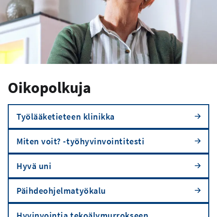
Oikopolkuja
Työlääketieteen klinikka
Miten voit? -työhyvinvointitesti
Hyvä uni
Päihdeohjelmatyökalu
Hyvinvointia tekoälymurrokseen