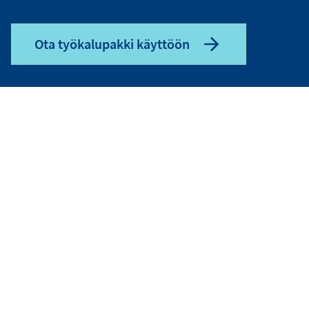
Ota työkalupakki käyttöön