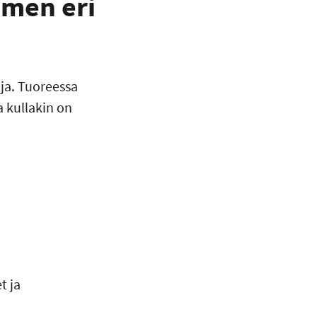
imen eri
ja. Tuoreessa
a kullakin on
t ja