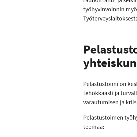
työhyvinvoinnin myön
Työterveyslaitoksest
Pelastust
yhteiskun
Pelastustoimi on kes
tehokkaasti ja turva
varautumisen ja kri
Pelastustoimen työhy
teemaa: