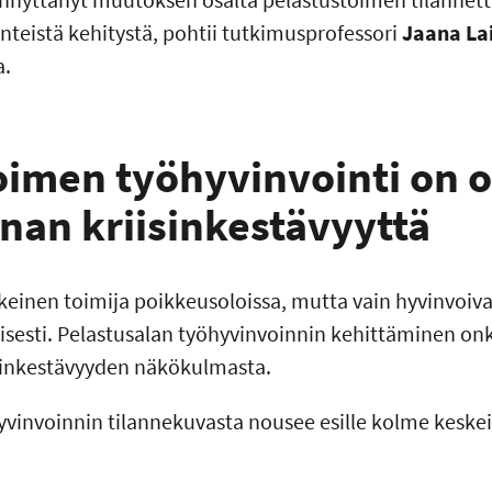
teistä kehitystä, pohtii tutkimusprofessori
Jaana La
a.
oimen työhyvinvointi on 
nan kriisinkestävyyttä
keinen toimija poikkeusoloissa, mutta vain hyvinvoiva
llisesti. Pelastusalan työhyvinvoinnin kehittäminen o
isinkestävyyden näkökulmasta.
vinvoinnin tilannekuvasta nousee esille kolme keskei