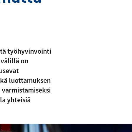
tä työhyvinvointi
välillä on
ousevat
sekä luottamuksen
n varmistamiseksi
la yhteisiä