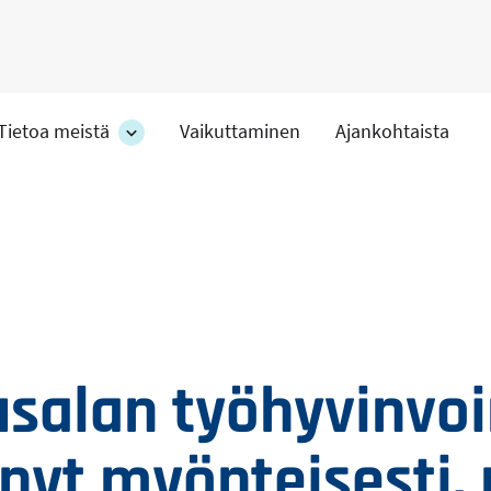
Tietoa meistä
Vaikuttaminen
Ajankohtaista
at
Tietoa
meistä
-
hteet
osion
alakohteet
usalan työhyvinvoi
ynyt myönteisesti,