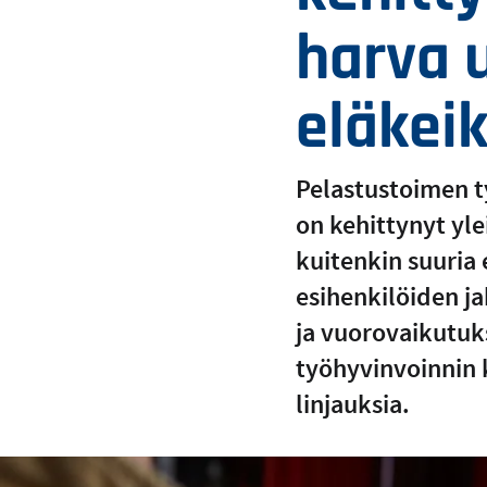
harva 
eläkei
Pelastustoimen t
on kehittynyt yle
kuitenkin suuria 
esihenkilöiden j
ja vuorovaikutuk
työhyvinvoinnin k
linjauksia.