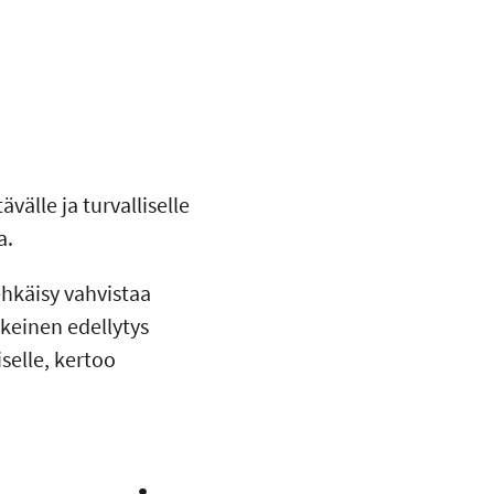
lle ja turvalliselle
a.
ehkäisy vahvistaa
keinen edellytys
selle, kertoo