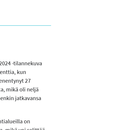
2024 -tilannekuva
enttia, kun
ienentynyt 27
a, mikä oli neljä
enkin jatkavansa
tialueilla on
, mikä voi selittää