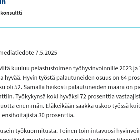
in
konsultti
mediatiedote 7.5.2025
Mitä kuuluu pelastustoimen työhyvinvoinnille 2023 ja 
lla hyvää. Hyvin työstä palautuneiden osuus on 64 pros
ku oli 52. Samalla heikosti palautuneiden määrä on p
ttiin. Työkykynsä koki hyväksi 72 prosenttia vastaajist
vuotta enemmän. Eläkeikään saakka uskoo työssä kuit
a ensihoitajista 30 prosenttia.
 usein työkuormitusta. Toinen toimintavuosi hyvinvoin
innyttänyt muutoksen osalta pelastustoimen tilannetta