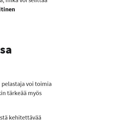
itinen
osa
 pelastaja voi toimia
nkin tärkeää myös
stä kehitettävää