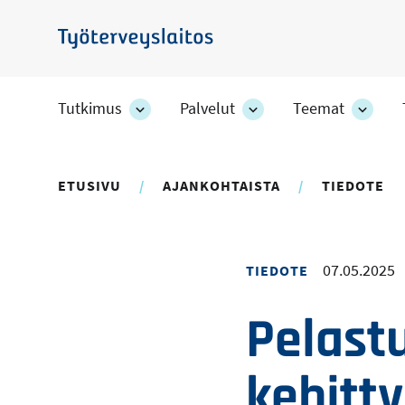
Hyppää
pääsisältöön
Työterveyslaitos
Tutkimus
Palvelut
Teemat
Tutkimus
Palvelut
Teem
-
-
-
osion
osion
osion
alakohteet
alakohteet
alako
ETUSIVU
AJANKOHTAISTA
TIEDOTE
07.05.2025
TIEDOTE
Pelast
kehitt