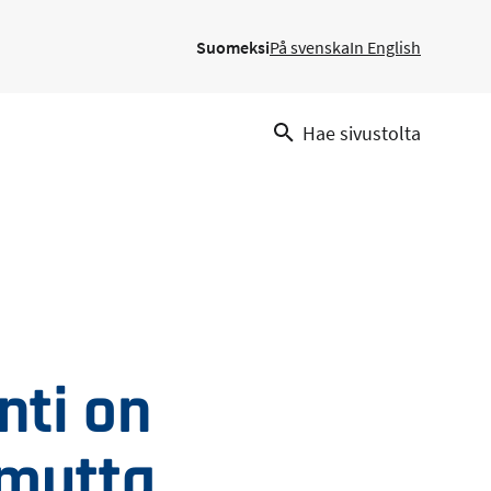
Suomeksi
På svenska
In English
Hae sivustolta
nti on
 mutta