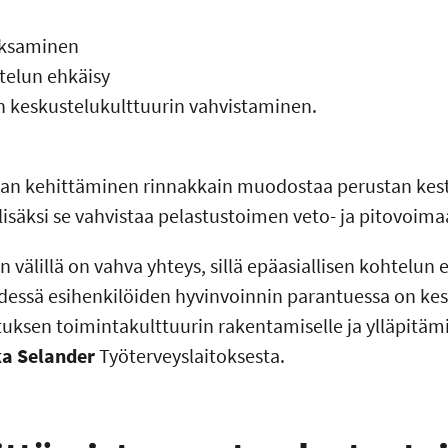
aksaminen
telun ehkäisy
n keskustelukulttuurin vahvistaminen.
 kehittäminen rinnakkain muodostaa perustan kestävä
lisäksi se vahvistaa pelastustoimen veto- ja pitovoima
välillä on vahva yhteys, sillä epäasiallisen kohtelun 
dessä esihenkilöiden hyvinvoinnin parantuessa on kes
ksen toimintakulttuurin rakentamiselle ja ylläpitämi
ka Selander
Työterveyslaitoksesta.