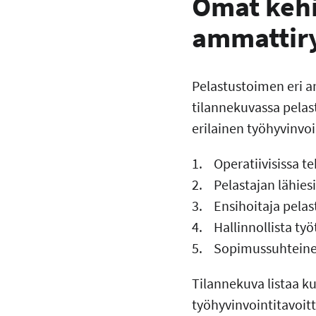
Omat kehi
ammattir
Pelastustoimen eri a
tilannekuvassa pelast
erilainen työhyvinvoin
1. Operatiivisissa te
2. Pelastajan lähies
3. Ensihoitaja pela
4. Hallinnollista työ
5. Sopimussuhteine
Tilannekuva listaa k
työhyvinvointitavoitt