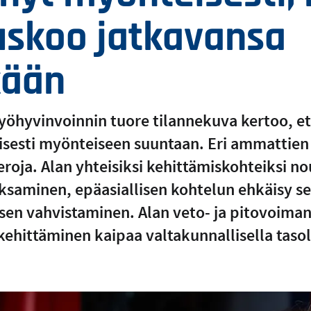
uskoo jatkavansa
kään
yöhyvinvoinnin tuore tilannekuva kertoo, et
isesti myönteiseen suuntaan. Eri ammattien 
eroja. Alan yhteisiksi kehittämiskohteiksi n
aksaminen, epäasiallisen kohtelun ehkäisy 
sen vahvistaminen. Alan veto- ja pitovoima
ehittäminen kaipaa valtakunnallisella tasol