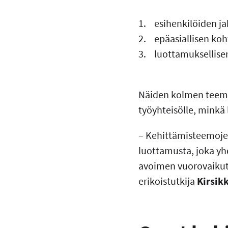
1. esihenkilöiden j
2. epäasiallisen koh
3. luottamuksellise
Näiden kolmen teeman
työyhteisölle, minkä 
– Kehittämisteemojen 
luottamusta, joka yh
avoimen vuorovaikutu
erikoistutkija
Kirsik