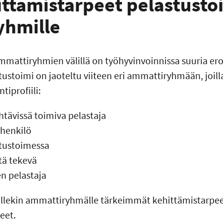
ttämistarpeet pelastusto
yhmille
mmattiryhmien välillä on työhyvinvoinnissa suuria ero
ustoimi on jaoteltu viiteen eri ammattiryhmään, joill
tiprofiili:
htävissä toimiva pelastaja
ihenkilö
stustoimessa
tä tekevä
n pelastaja
ullekin ammattiryhmälle tärkeimmät kehittämistarpee
eet.