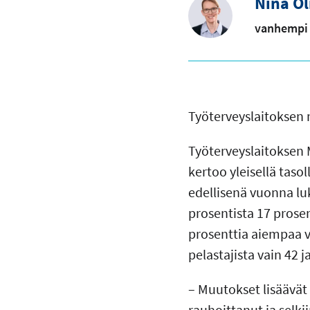
Nina Ol
vanhempi 
Työterveyslaitoksen 
Työterveyslaitoksen 
kertoo yleisellä taso
edellisenä vuonna lu
prosentista 17 prosen
prosenttia aiempaa 
pelastajista vain 42 j
– Muutokset lisäävät
rauhoittanut ja selki