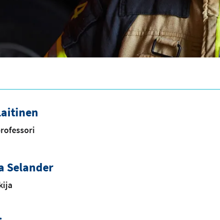
aitinen
rofessori
a Selander
kija