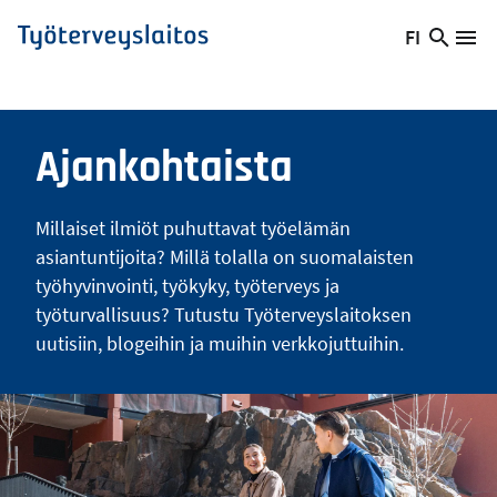
Hyppää
FI
Hae
Vaihda
Va
Työterveyslaitos
pääsisältöön
sivust
kieltä,
nykyinen
kieli:
Ajankohtaista
Millaiset ilmiöt puhuttavat työelämän
asiantuntijoita? Millä tolalla on suomalaisten
työhyvinvointi, työkyky, työterveys ja
työturvallisuus? Tutustu Työterveyslaitoksen
uutisiin, blogeihin ja muihin verkkojuttuihin.