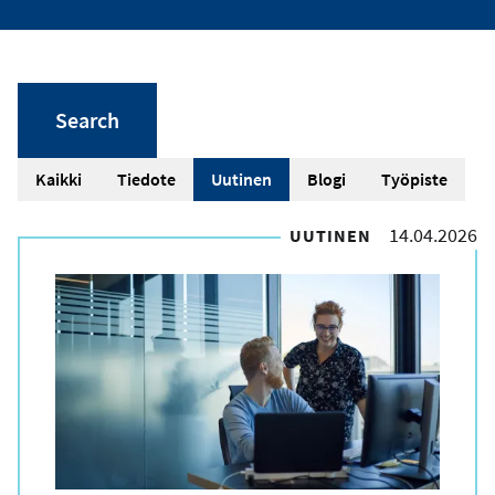
A
Kaikki
Tiedote
Uutinen
Blogi
Työpiste
r
14.04.2026
UUTINEN
t
i
k
k
e
l
i