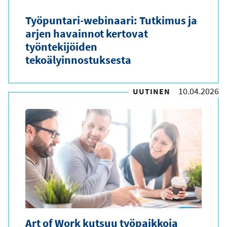
t
Työpuntari-webinaari: Tutkimus ja
y
arjen havainnot kertovat
y
työntekijöiden
tekoälyinnostuksesta
p
p
10.04.2026
UUTINEN
i
Art of Work kutsuu työpaikkoja