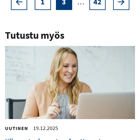
1
3
…
42
Sivutus
Edellinen
Sivu
Nykyinen
Sivu
Seur
sivu
sivu
sivu
Tutustu myös
19.12.2025
UUTINEN