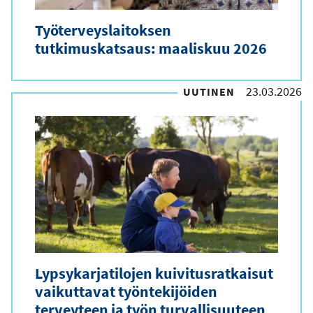
Työterveyslaitoksen
tutkimuskatsaus: maaliskuu 2026
23.03.2026
UUTINEN
Lypsykarjatilojen kuivitusratkaisut
vaikuttavat työntekijöiden
terveyteen ja työn turvallisuuteen