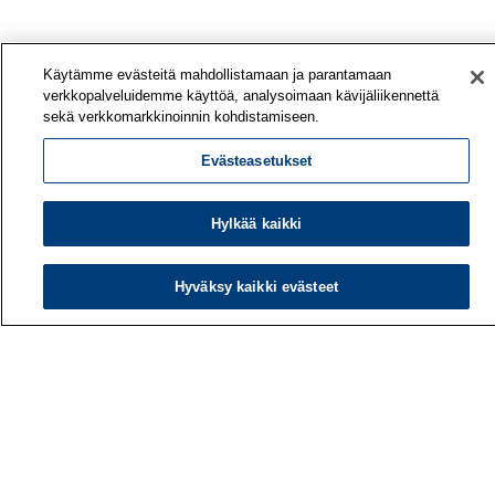
Käytämme evästeitä mahdollistamaan ja parantamaan
verkkopalveluidemme käyttöä, analysoimaan kävijäliikennettä
sekä verkkomarkkinoinnin kohdistamiseen.
Evästeasetukset
Hylkää kaikki
Työterveyslaitos
PL 40
Hyväksy kaikki evästeet
00032 TYÖTERVEYSLAITOS
Puhelin: 030 474 1 (pvm/mpm)
Yhteystiedot
Laskutustiedot
Medialle
Tietoa meistä