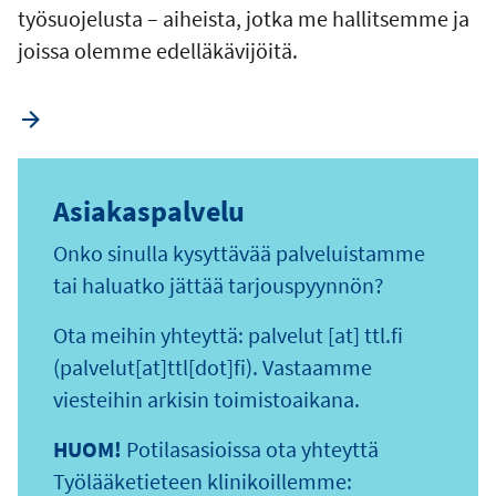
työsuojelusta – aiheista, jotka me hallitsemme ja
joissa olemme edelläkävijöitä.
Asiakaspalvelu
Onko sinulla kysyttävää palveluistamme
tai haluatko jättää tarjouspyynnön?
Ota meihin yhteyttä:
palvelut
[at]
ttl.fi
(palvelut[at]ttl[dot]fi)
. Vastaamme
viesteihin arkisin toimistoaikana.
HUOM!
Potilasasioissa ota yhteyttä
Työlääketieteen klinikoillemme: