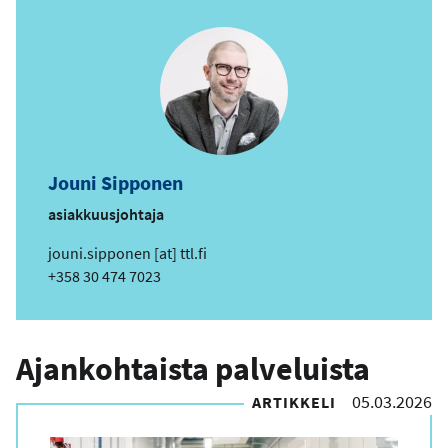
Jouni Sipponen
asiakkuusjohtaja
s
jouni.sipponen
[at]
ttl.fi
ä
Puhelin
+358 30 474 7023
h
k
ö
Ajankohtaista palveluista
p
o
05.03.2026
ARTIKKELI
s
t