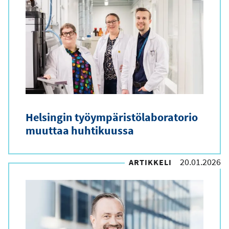
i
o
s
o
i
t
e
Helsingin työympäristölaboratorio
muuttaa huhtikuussa
20.01.2026
ARTIKKELI