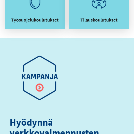
Työsuojelukoulutukset
Tilauskoulutukset
Hyödynnä
verkkovalmennusten