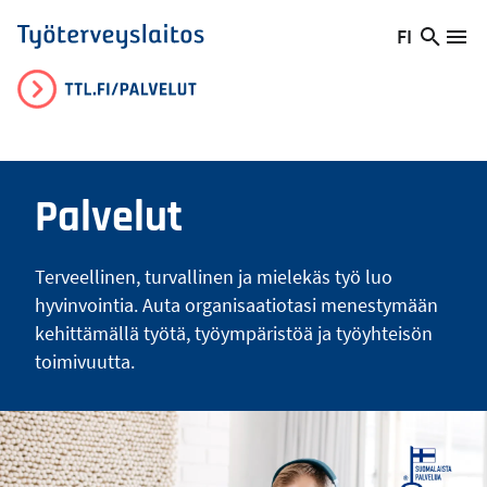
Hyppää
FI
Hae
Vaihda
Va
Työterveyslaitos
pääsisältöön
sivust
kieltä,
nykyinen
kieli:
Palvelut
Terveellinen, turvallinen ja mielekäs työ luo
hyvinvointia. Auta organisaatiotasi menestymään
kehittämällä työtä, työympäristöä ja työyhteisön
toimivuutta.