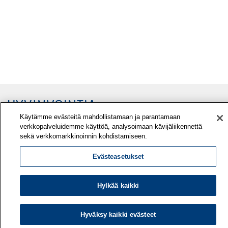
Käytämme evästeitä mahdollistamaan ja parantamaan
verkkopalveluidemme käyttöä, analysoimaan kävijäliikennettä
sekä verkkomarkkinoinnin kohdistamiseen.
Evästeasetukset
Työterveyslaitos
Hylkää kaikki
PL 40
00032 TYÖTERVEYSLAITOS
Hyväksy kaikki evästeet
Puhelin: 030 474 1 (pvm/mpm)