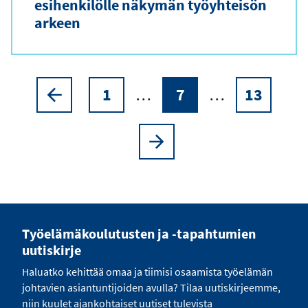
esihenkilölle näkymän työyhteisön
arkeen
1
…
7
…
13
Sivutus
Edellinen
Sivu
Nykyinen
Sivu
sivu
sivu
Seuraava
sivu
Työelämäkoulutusten ja -tapahtumien
uutiskirje
Haluatko kehittää omaa ja tiimisi osaamista työelämän
johtavien asiantuntijoiden avulla? Tilaa uutiskirjeemme,
niin kuulet ajankohtaiset uutiset tulevista