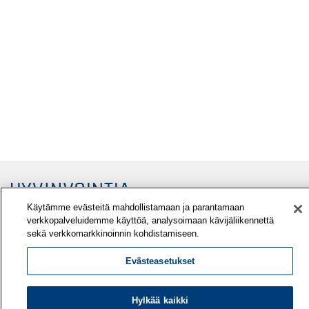
Käytämme evästeitä mahdollistamaan ja parantamaan
verkkopalveluidemme käyttöä, analysoimaan kävijäliikennettä
sekä verkkomarkkinoinnin kohdistamiseen.
Evästeasetukset
Työterveyslaitos
PL 40
Hylkää kaikki