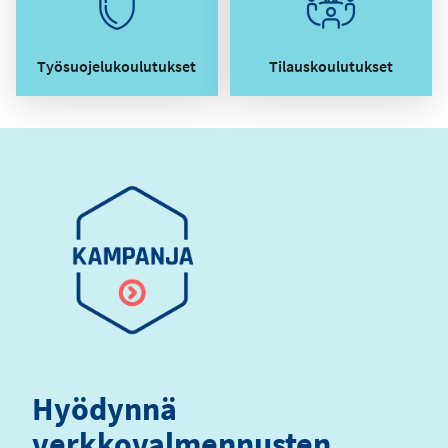
Työsuojelukoulutukset
Tilauskoulutukset
Hyödynnä
verkkovalmennusten