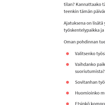
tilan? Kannattaako t
teenkin tämän päivän
Ajatuksena on lisätä
työskentelypaikka ja
Oman pohdinnan tueksi
Valitsenko työ
Vaihdanko paik
suoriutumista?
Sovitanhan työ
Huomioinko muu
Etsinkö kompro