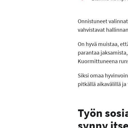
Onnistuneet valinnat
vahvistavat hallinna
On hyvä muistaa, että
parantaa jaksamista, 
Kuormittuneena runsas
Siksi omaa hyvinvoint
pitkällä aikavälillä 
Työn sosi
synny its