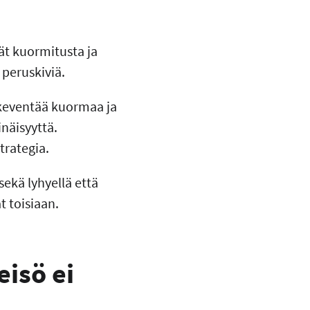
ät kuormitusta ja
peruskiviä.
ä keventää kuormaa ja
inäisyyttä.
trategia.
sekä lyhyellä että
t toisiaan.
isö ei