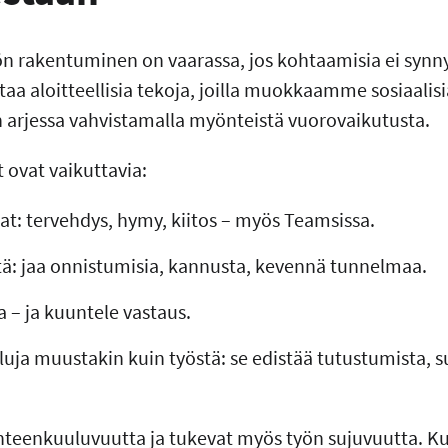
ön rakentuminen on vaarassa, jos kohtaamisia ei synny
a aloitteellisia tekoja, joilla muokkaamme sosiaalisi
 arjessa vahvistamalla myönteistä vuorovaikutusta.
t ovat vaikuttavia:
at: tervehdys, hymy, kiitos – myös Teamsissa.
stä: jaa onnistumisia, kannusta, kevennä tunnelmaa.
 – ja kuuntele vastaus.
luja muustakin kuin työstä: se edistää tutustumista, s
hteenkuuluvuutta ja tukevat myös työn sujuvuutta. K