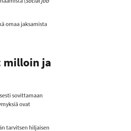
uunaamista (
social job
ekä omaa jaksamista
milloin ja
isesti sovittamaan
symyksiä ovat
n tarvitsen hiljaisen