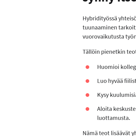
Hybridityössä yhteis
tuunaaminen tarkoitta
vuorovaikutusta työn
Tällöin pienetkin teo
Huomioi kolleg
Luo hyvää fiili
Kysy kuulumisia
Aloita keskuste
luottamusta.
Nämä teot lisäävät y