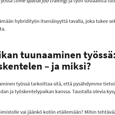
yössä (
time spatial job crafting
) ja työn sosiaalista t
mään hybridityön itsenäisyyttä tavalla, joka tukee s
ta.
aikan tuunaaminen työssä: 
skentelen – ja miksi?
aminen työssä tarkoittaa sitä, että pysähdymme tieto
dan ja työskentelypaikan kanssa. Taustalla olevia ky
mistolle vai jäänkö kotiin etäilemään? Mihin tehtävää