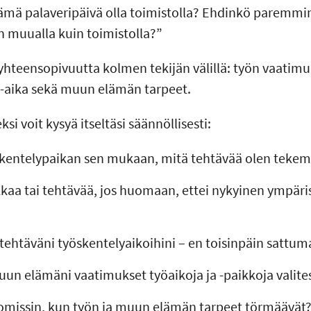
ämä palaveripäivä olla toimistolla? Ehdinkö paremmin
 muualla kuin toimistolla?”
 yhteensopivuutta kolmen tekijän välillä: työn vaatimu
 -aika sekä muun elämän tarpeet.
 voit kysyä itseltäsi säännöllisesti:
skentelypaikan sen mukaan, mitä tehtävää olen teke
kaa tai tehtävää, jos huomaan, ettei nykyinen ympäri
tehtäväni työskentelyaikoihini – en toisinpäin sattum
n elämäni vaatimukset työaikoja ja -paikkoja valite
missin, kun työn ja muun elämän tarpeet törmäävät