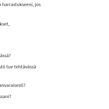
 harrastukseeni, jos
kset,
mässä?
stö tue tehtävässä
anvaraisesti?
ssani?
?