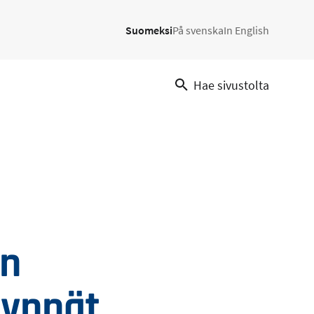
Suomeksi
På svenska
In English
Hae sivustolta
on
dynnät