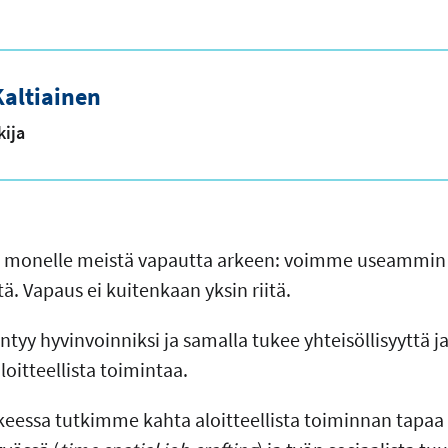
altiainen
kija
t monelle meistä vapautta arkeen: voimme useammin i
. Vapaus ei kuitenkaan yksin riitä.
yy hyvinvoinniksi ja samalla tukee yhteisöllisyyttä ja 
loitteellista toimintaa.
essa tutkimme kahta aloitteellista toiminnan tapaa h