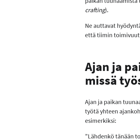
paikan tuunaamista t
crafting
).
Ne auttavat hyödyntä
että tiimin toimivuut
Ajan ja p
missä työ
Ajan ja paikan tuuna
työtä yhteen ajankoh
esimerkiksi:
”Lähdenkö tänään toi