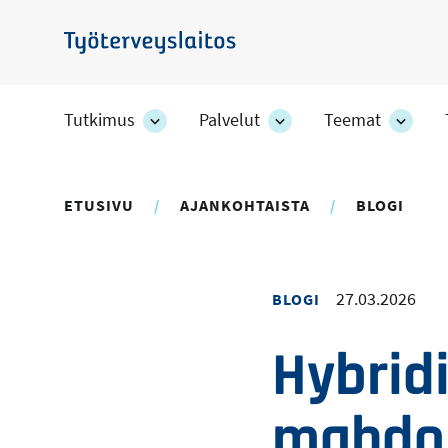
Hyppää
pääsisältöön
Työterveyslaitos
Tutkimus
Palvelut
Teemat
Tutkimus
Palvelut
Teem
-
-
-
osion
osion
osion
alakohteet
alakohteet
alako
ETUSIVU
AJANKOHTAISTA
BLOGI
27.03.2026
BLOGI
Hybrid
mahdol