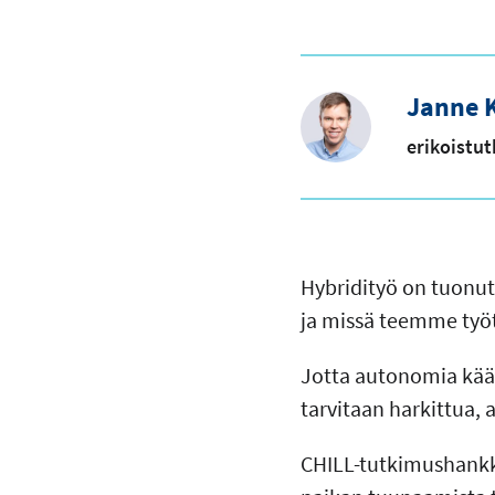
Janne K
erikoistut
Hybridityö on tuonu
ja missä teemme työtä
Jotta autonomia käänt
tarvitaan harkittua, a
CHILL-tutkimushankke