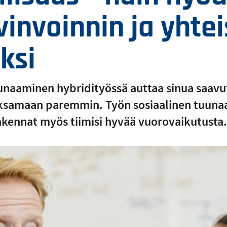
vinvoinnin ja yhte
ksi
uunaaminen hybridityössä auttaa sinua saav
 jaksamaan paremmin. Työn sosiaalinen tuun
rakennat myös tiimisi hyvää vuorovaikutusta.