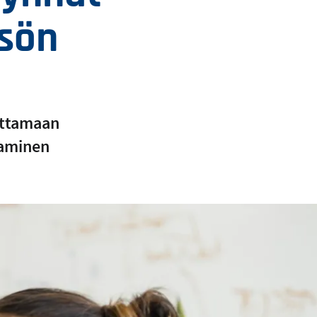
isön
uttamaan
aaminen