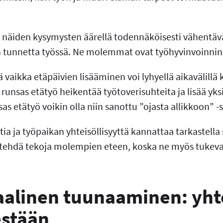
 näiden kysymysten äärellä todennäköisesti vähentäv
n tunnetta työssä. Ne molemmat ovat työhyvinvoinnin 
 vaikka etäpäivien lisääminen voi lyhyellä aikavälill
runsas etätyö heikentää työtoverisuhteita ja lisää yks
 etätyö voikin olla niin sanottu ”ojasta allikkoon” -s
ia ja työpaikan yhteisöllisyyttä kannattaa tarkastella 
ja tehdä tekoja molempien eteen, koska ne myös tukeva
aalinen tuunaaminen: yhte
estään