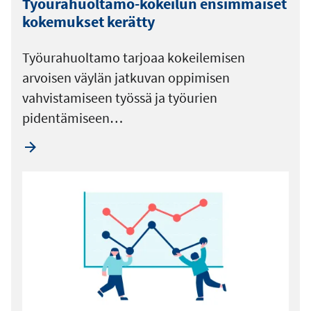
Työurahuoltamo-kokeilun ensimmäiset
kokemukset kerätty
Työurahuoltamo tarjoaa kokeilemisen
arvoisen väylän jatkuvan oppimisen
vahvistamiseen työssä ja työurien
pidentämiseen…