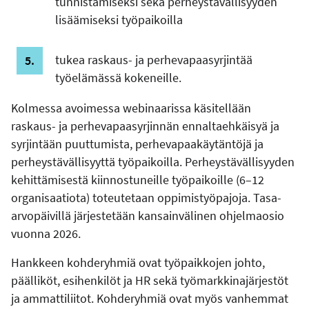
tunnistamiseksi sekä perheystävällisyyden
lisäämiseksi työpaikoilla
tukea raskaus- ja perhevapaasyrjintää
työelämässä kokeneille.
Kolmessa avoimessa webinaarissa käsitellään
raskaus- ja perhevapaasyrjinnän ennaltaehkäisyä ja
syrjintään puuttumista, perhevapaakäytäntöjä ja
perheystävällisyyttä työpaikoilla. Perheystävällisyyden
kehittämisestä kiinnostuneille työpaikoille (6–12
organisaatiota) toteutetaan oppimistyöpajoja. Tasa-
arvopäivillä järjestetään kansainvälinen ohjelmaosio
vuonna 2026.
Hankkeen kohderyhmiä ovat työpaikkojen johto,
päälliköt, esihenkilöt ja HR sekä työmarkkinajärjestöt
ja ammattiliitot. Kohderyhmiä ovat myös vanhemmat