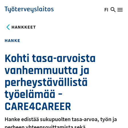
Hyppää
FI
Hae
Vaihda
Va
Työterveyslaitos
pääsisältöön
sivust
kieltä,
nykyinen
HANKKEET
kieli:
HANKE
Kohti tasa-arvoista
vanhemmuutta ja
perheystävällistä
työelämää –
CARE4CAREER
Hanke edistää sukupuolten tasa-arvoa, työn ja
perheen yhteensovittamista sekä