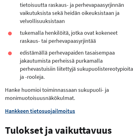
tietoisuutta raskaus- ja perhevapaasyrjinnän
vaikutuksista sekä heidän oikeuksistaan ja
velvollisuuksistaan
tukemalla henkilöitä, jotka ovat kokeneet
raskaus- tai perhevapaasyrjintää
edistämällä perhevapaiden tasaisempaa
jakautumista perheissä purkamalla
perhevastuisiin liitettyjä sukupuolistereotypioita
ja -rooleja.
Hanke huomioi toiminnassaan sukupuoli- ja
monimuotoisuusnäkökulmat.
Hankkeen tietosuojailmoitus
Tulokset ja vaikuttavuus