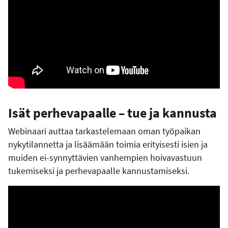
Isät perhevapaalle – tue ja kannusta
Webinaari auttaa tarkastelemaan oman työpaikan
nykytilannetta ja lisäämään toimia erityisesti isien ja
muiden ei-synnyttävien vanhempien hoivavastuun
tukemiseksi ja perhevapaalle kannustamiseksi.