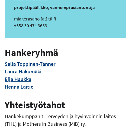
projektipäällikkö, vanhempi asiantuntija
s
mia.terasaho
[at]
ttl.fi
ä
Puhelin
+358 30 474 3653
h
k
ö
Hankeryhmä
p
o
Salla Toppinen-Tanner
s
Laura Hakumäki
t
Eija Haukka
i
o
Henna Laitio
s
o
Yhteistyötahot
i
t
Hankekumppanit: Terveyden ja hyvinvoinnin laitos
e
(THL) ja Mothers in Business (MiB) ry.