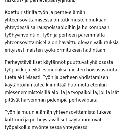
Koettu ristiriita työn ja perhe-elämän
yhteensovittamisessa on tutkimusten mukaan
yhteydessä sairauspoissaoloihin ja heikompaan
työhyvinvointiin. Työn ja perheen paremmalla
yhteensovittamisella on havaittu olevan vaikutuksia
erityisesti naisten työkuormituksen hallintaan.
Perheystävälliset käytännöt puuttuvat yhä osasta
työpaikkoja eikä esimerkiksi miesten hoivavastuuta
tueta aktiivisesti. Työn ja perheen yhdistämisen
käytäntöihin tulee kiinnittää huomiota etenkin
miesenemmistöisillä aloilla ja työpaikoilla, joilla isät
pitävät harvemmin pidempiä perhevapaita.
Työn ja muun elämän yhteensovittamista tukeva
kulttuuri ja perheystävälliset käytännöt ovat
työpaikoilla myönteisessä yhteydessä