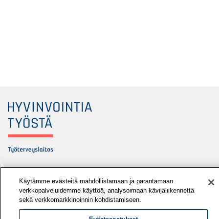
Työterveyslaitos
Käytämme evästeitä mahdollistamaan ja parantamaan
PL 40
verkkopalveluidemme käyttöä, analysoimaan kävijäliikennettä
00032 TYÖTERVEYSLAITOS
sekä verkkomarkkinoinnin kohdistamiseen.
Puhelin: 030 474 1 (pvm/mpm)