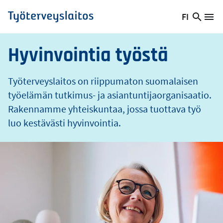
o
Hyppää
FI
s
Hae
Vaihda
Va
Työterveyslaitos
pääsisältöön
sivust
kieltä,
nykyinen
Hyvinvointia työstä
kieli:
Työterveyslaitos on riippumaton suomalaisen
työelämän tutkimus- ja asiantuntijaorganisaatio.
Rakennamme yhteiskuntaa, jossa tuottava työ
luo kestävästi hyvinvointia.