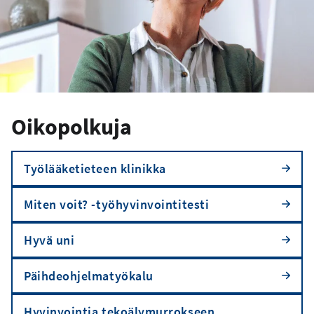
Oikopolkuja
Työlääketieteen klinikka
Miten voit? -työhyvinvointitesti
Hyvä uni
Päihdeohjelmatyökalu
Hyvinvointia tekoälymurrokseen