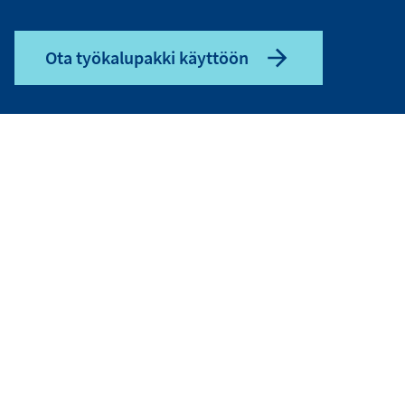
Ota työkalupakki käyttöön