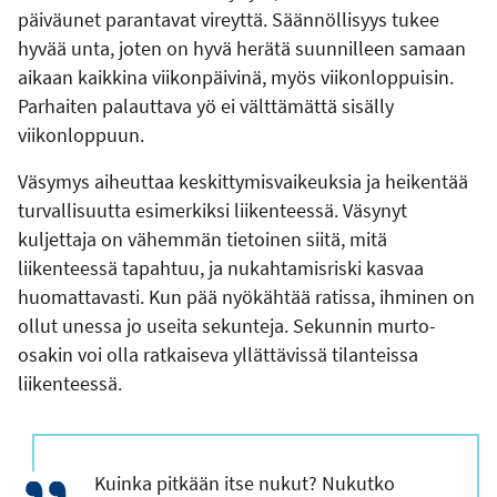
päiväunet parantavat vireyttä. Säännöllisyys tukee
hyvää unta, joten on hyvä herätä suunnilleen samaan
aikaan kaikkina viikonpäivinä, myös viikonloppuisin.
Parhaiten palauttava yö ei välttämättä sisälly
viikonloppuun.
Väsymys aiheuttaa keskittymisvaikeuksia ja heikentää
turvallisuutta esimerkiksi liikenteessä. Väsynyt
kuljettaja on vähemmän tietoinen siitä, mitä
liikenteessä tapahtuu, ja nukahtamisriski kasvaa
huomattavasti. Kun pää nyökähtää ratissa, ihminen on
ollut unessa jo useita sekunteja. Sekunnin murto-
osakin voi olla ratkaiseva yllättävissä tilanteissa
liikenteessä.
Kuinka pitkään itse nukut? Nukutko