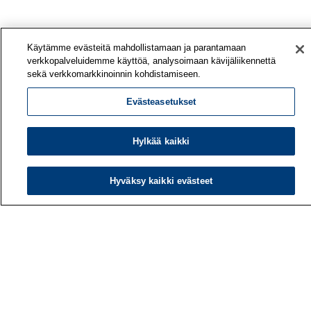
Käytämme evästeitä mahdollistamaan ja parantamaan
verkkopalveluidemme käyttöä, analysoimaan kävijäliikennettä
sekä verkkomarkkinoinnin kohdistamiseen.
Evästeasetukset
Hylkää kaikki
Työterveyslaitos
Hyväksy kaikki evästeet
PL 40
00032 TYÖTERVEYSLAITOS
Puhelin: 030 474 1 (pvm/mpm)
Yhteystiedot
Laskutustiedot
Medialle