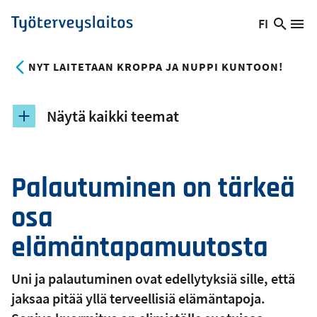
Hyppää
FI
Hae
Vaihda
Va
Työterveyslaitos
pääsisältöön
sivust
kieltä,
nykyinen
NYT LAITETAAN KROPPA JA NUPPI KUNTOON!
kieli:
Näytä kaikki teemat
Palautuminen on tärkeä
osa
elämäntapamuutosta
Uni ja palautuminen ovat edellytyksiä sille, että
jaksaa pitää yllä terveellisiä elämäntapoja.