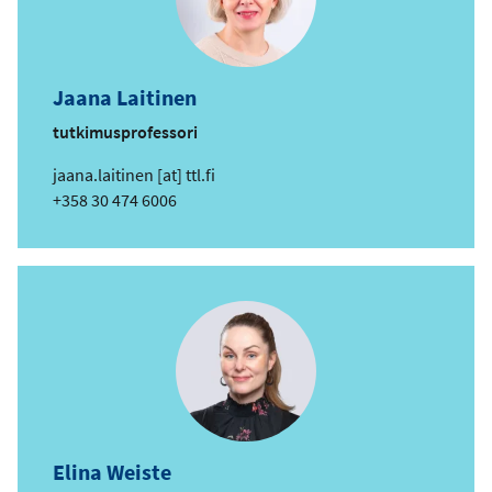
t
i
o
s
Jaana Laitinen
o
i
tutkimusprofessori
t
s
jaana.laitinen
[at]
ttl.fi
e
ä
Puhelin
+358 30 474 6006
h
k
ö
p
o
s
t
i
o
s
Elina Weiste
o