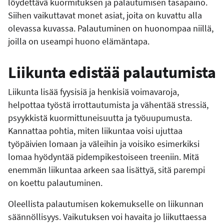
löydettävä kuormituksen ja palautumisen tasapaino.
Siihen vaikuttavat monet asiat, joita on kuvattu alla
olevassa kuvassa. Palautuminen on huonompaa niillä,
joilla on useampi huono elämäntapa.
Liikunta edistää palautumista
Liikunta lisää fyysisiä ja henkisiä voimavaroja,
helpottaa työstä irrottautumista ja vähentää stressiä,
psyykkistä kuormittuneisuutta ja työuupumusta.
Kannattaa pohtia, miten liikuntaa voisi ujuttaa
työpäivien lomaan ja väleihin ja voisiko esimerkiksi
lomaa hyödyntää pidempikestoiseen treeniin. Mitä
enemmän liikuntaa arkeen saa lisättyä, sitä parempi
on koettu palautuminen.
Oleellista palautumisen kokemukselle on liikunnan
säännöllisyys. Vaikutuksen voi havaita jo liikuttaessa