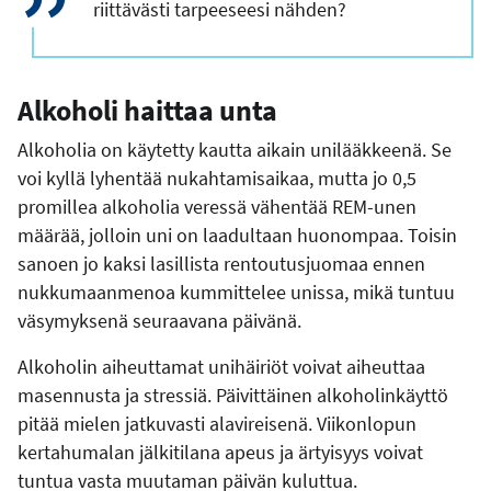
riittävästi tarpeeseesi nähden?
Alkoholi haittaa unta
Alkoholia on käytetty kautta aikain unilääkkeenä. Se
voi kyllä lyhentää nukahtamisaikaa, mutta jo 0,5
promillea alkoholia veressä vähentää REM-unen
määrää, jolloin uni on laadultaan huonompaa. Toisin
sanoen jo kaksi lasillista rentoutusjuomaa ennen
nukkumaanmenoa kummittelee unissa, mikä tuntuu
väsymyksenä seuraavana päivänä.
Alkoholin aiheuttamat unihäiriöt voivat aiheuttaa
masennusta ja stressiä. Päivittäinen alkoholinkäyttö
pitää mielen jatkuvasti alavireisenä. Viikonlopun
kertahumalan jälkitilana apeus ja ärtyisyys voivat
tuntua vasta muutaman päivän kuluttua.