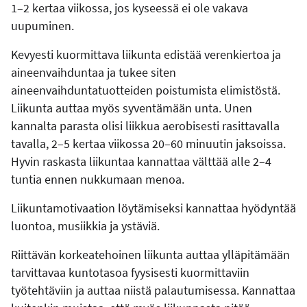
1–2 kertaa viikossa, jos kyseessä ei ole vakava
uupuminen.
Kevyesti kuormittava liikunta edistää verenkiertoa ja
aineenvaihduntaa ja tukee siten
aineenvaihduntatuotteiden poistumista elimistöstä.
Liikunta auttaa myös syventämään unta. Unen
kannalta parasta olisi liikkua aerobisesti rasittavalla
tavalla, 2–5 kertaa viikossa 20–60 minuutin jaksoissa.
Hyvin raskasta liikuntaa kannattaa välttää alle 2–4
tuntia ennen nukkumaan menoa.
Liikuntamotivaation löytämiseksi kannattaa hyödyntää
luontoa, musiikkia ja ystäviä.
Riittävän korkeatehoinen liikunta auttaa ylläpitämään
tarvittavaa kuntotasoa fyysisesti kuormittaviin
työtehtäviin ja auttaa niistä palautumisessa. Kannattaa