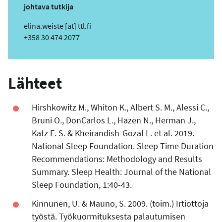
i
johtava tutkija
t
s
elina.weiste
[at]
ttl.fi
e
ä
Puhelin
+358 30 474 2077
h
k
ö
Lähteet
p
o
s
Hirshkowitz M., Whiton K., Albert S. M., Alessi C.,
t
Bruni O., DonCarlos L., Hazen N., Herman J.,
i
Katz E. S. & Kheirandish-Gozal L. et al. 2019.
o
National Sleep Foundation. Sleep Time Duration
s
Recommendations: Methodology and Results
o
Summary. Sleep Health: Journal of the National
i
Sleep Foundation, 1:40-43.
t
e
Kinnunen, U. & Mauno, S. 2009. (toim.) Irtiottoja
työstä. Työkuormituksesta palautumisen