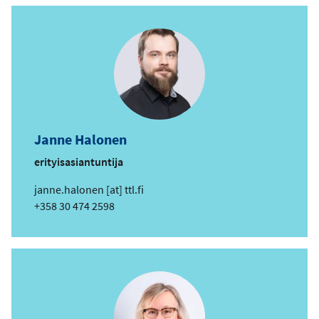
Janne Halonen
erityisasiantuntija
s
janne.halonen
[at]
ttl.fi
ä
Puhelin
+358 30 474 2598
h
k
ö
p
o
s