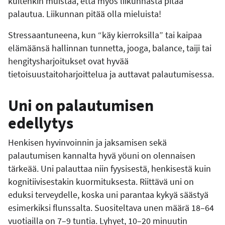
kuitenkin muistaa, että myös liikunnasta pitää
palautua. Liikunnan pitää olla mieluista!
Stressaantuneena, kun “käy kierroksilla” tai kaipaa
elämäänsä hallinnan tunnetta, jooga, balance, taiji tai
hengitysharjoitukset ovat hyvää
tietoisuustaitoharjoittelua ja auttavat palautumisessa.
Uni on palautumisen
edellytys
Henkisen hyvinvoinnin ja jaksamisen sekä
palautumisen kannalta hyvä yöuni on olennaisen
tärkeää. Uni palauttaa niin fyysisestä, henkisestä kuin
kognitiivisestakin kuormituksesta. Riittävä uni on
eduksi terveydelle, koska uni parantaa kykyä säästyä
esimerkiksi flunssalta. Suositeltava unen määrä 18–64
vuotiailla on 7–9 tuntia. Lyhyet, 10–20 minuutin