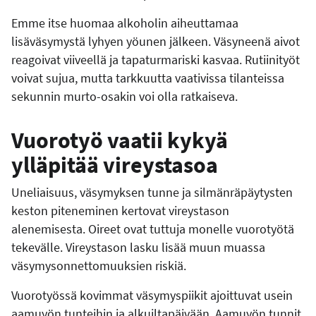
Emme itse huomaa alkoholin aiheuttamaa
lisäväsymystä lyhyen yöunen jälkeen. Väsyneenä aivot
reagoivat viiveellä ja tapaturmariski kasvaa. Rutiinityöt
voivat sujua, mutta tarkkuutta vaativissa tilanteissa
sekunnin murto-osakin voi olla ratkaiseva.
Vuorotyö vaatii kykyä
ylläpitää vireystasoa
Uneliaisuus, väsymyksen tunne ja silmänräpäytysten
keston piteneminen kertovat vireystason
alenemisesta. Oireet ovat tuttuja monelle vuorotyötä
tekevälle. Vireystason lasku lisää muun muassa
väsymysonnettomuuksien riskiä.
Vuorotyössä kovimmat väsymyspiikit ajoittuvat usein
aamuyön tunteihin ja alkuiltapäivään. Aamuyön tunnit