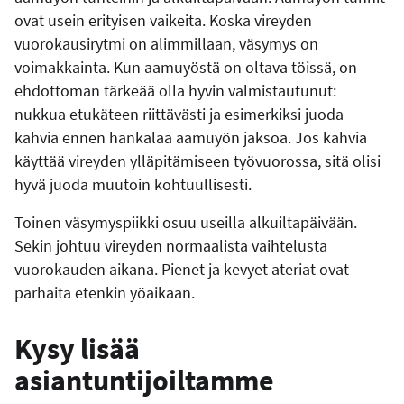
ovat usein erityisen vaikeita. Koska vireyden
vuorokausirytmi on alimmillaan, väsymys on
voimakkainta. Kun aamuyöstä on oltava töissä, on
ehdottoman tärkeää olla hyvin valmistautunut:
nukkua etukäteen riittävästi ja esimerkiksi juoda
kahvia ennen hankalaa aamuyön jaksoa. Jos kahvia
käyttää vireyden ylläpitämiseen työvuorossa, sitä olisi
hyvä juoda muutoin kohtuullisesti.
Toinen väsymyspiikki osuu useilla alkuiltapäivään.
Sekin johtuu vireyden normaalista vaihtelusta
vuorokauden aikana. Pienet ja kevyet ateriat ovat
parhaita etenkin yöaikaan.
Kysy lisää
asiantuntijoiltamme