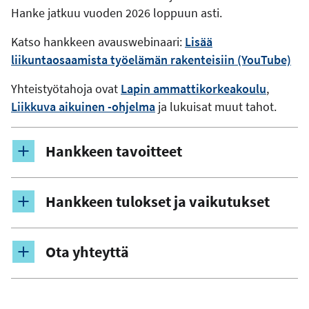
Hanke jatkuu vuoden 2026 loppuun asti.
Katso hankkeen avauswebinaari:
Lisää
liikuntaosaamista työelämän rakenteisiin (YouTube)
Yhteistyötahoja ovat
Lapin ammattikorkeakoulu
,
Liikkuva aikuinen -ohjelma
ja lukuisat muut tahot.
Hankkeen tavoitteet
Hankkeen tulokset ja vaikutukset
Ota yhteyttä