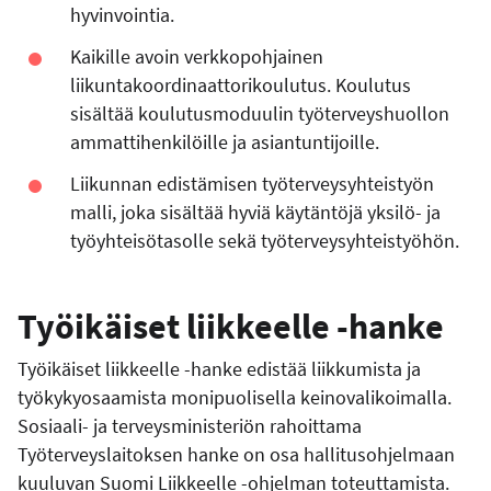
hyvinvointia.
Kaikille avoin verkkopohjainen
liikuntakoordinaattorikoulutus. Koulutus
sisältää koulutusmoduulin työterveyshuollon
ammattihenkilöille ja asiantuntijoille.
Liikunnan edistämisen työterveysyhteistyön
malli, joka sisältää hyviä käytäntöjä yksilö- ja
työyhteisötasolle sekä työterveysyhteistyöhön.
Työikäiset liikkeelle -hanke
Työikäiset liikkeelle -hanke edistää liikkumista ja
työkykyosaamista monipuolisella keinovalikoimalla.
Sosiaali- ja terveysministeriön rahoittama
Työterveyslaitoksen hanke on osa hallitusohjelmaan
kuuluvan Suomi Liikkeelle -ohjelman toteuttamista.