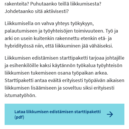
rakenteita? Puhutaanko teillä liikkumisesta?
Johdetaanko sitä aktiivisesti?
Liikkumisella on vahva yhteys työkykyyn,
palautumiseen ja työyhteisöjen toimivuuteen. Työ ja
arki on usein kuitenkin rakennettu etenkin etä- ja
hybridityössä niin, että liikkuminen jää vähäiseksi.
Liikkumisen edistämisen starttipaketti tarjoaa johtajille
ja esihenkilöille kaksi käytännön työkalua työyhteisön
liikkumisen tukemiseen osana työpaikan arkea.
Starttipaketti antaa eväitä erityisesti työpäivän aikaisen
liikkumisen lisäämiseen ja soveltuu siksi erityisesti
istumatyöhön.
Lataa liikkumisen edistämisen starttipaketti
(pdf)