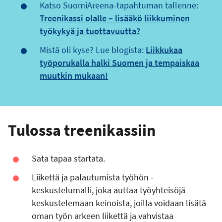
Katso SuomiAreena-tapahtuman tallenne:
Treenikassi olalle – lisääkö liikkuminen
työkykyä ja tuottavuutta?
Mistä oli kyse? Lue blogista:
Liikkukaa
työporukalla halki Suomen ja tempaiskaa
muutkin mukaan!
Tulossa treenikassiin
Sata tapaa startata.
Liikettä ja palautumista työhön -
keskustelumalli, joka auttaa työyhteisöjä
keskustelemaan keinoista, joilla voidaan lisätä
oman työn arkeen liikettä ja vahvistaa