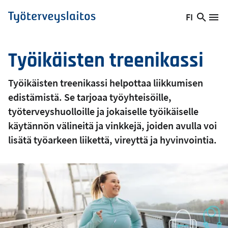
Hyppää
FI
Hae
Vaihda
Va
Työterveyslaitos
pääsisältöön
sivust
kieltä,
nykyinen
Työikäisten treenikassi
kieli:
Työikäisten treenikassi helpottaa liikkumisen
edistämistä. Se tarjoaa työyhteisöille,
työterveyshuolloille ja jokaiselle työikäiselle
käytännön välineitä ja vinkkejä, joiden avulla voi
lisätä työarkeen liikettä, vireyttä ja hyvinvointia.