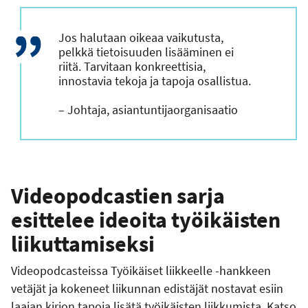
Jos halutaan oikeaa vaikutusta,
pelkkä tietoisuuden lisääminen ei
riitä. Tarvitaan konkreettisia,
innostavia tekoja ja tapoja osallistua.
– Johtaja, asiantuntijaorganisaatio
Videopodcastien sarja
esittelee ideoita työikäisten
liikuttamiseksi
Videopodcasteissa Työikäiset liikkeelle -hankkeen
vetäjät ja kokeneet liikunnan edistäjät nostavat esiin
laajan kirjon tapoja lisätä työikäisten liikkumista. Katso