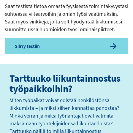
Saat testistä tietoa omasta fyysisestä toimintakyvystäsi
suhteessa viitearvoihin ja oman työsi vaatimuksiin.
Saat myös vinkkejä, joita voit hyödyntää liikkumisesi
suunnittelussa huomioiden työsi ominaispiirteet.
Siirry testiin
Tarttuuko liikuntainnostus
työpaikkoihin?
Miten työpaikat voivat edistää henkilöstönsä
liikkumista – ja miksi siihen kannattaa panostaa?
Minkä verran ja miksi työnantajat ovat valmiita
maksamaan työntekijöidensä liikuntaeduista?
Tarttuuko näillä toimilla liikuntainnostus