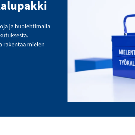
kalupakki
loja ja huolehtimalla
ikutuksesta.
a rakentaa mielen