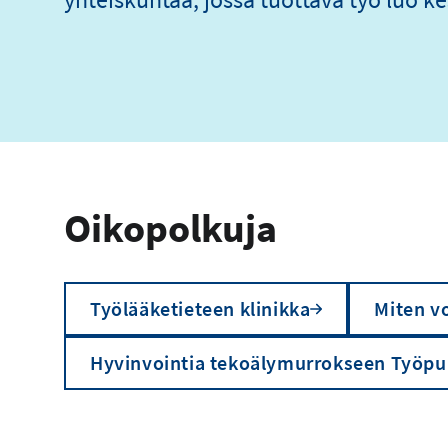
Oikopolkuja
Työlääketieteen klinikka
Miten vo
Hyvinvointia tekoälymurrokseen Työpu