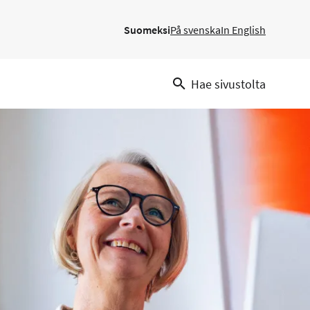
Suomeksi
På svenska
In English
Hae sivustolta