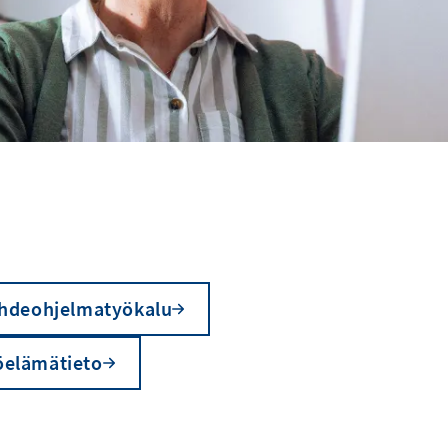
hdeohjelmatyökalu
öelämätieto