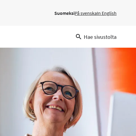
Suomeksi
På svenska
In English
Hae sivustolta