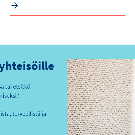
 yhteisöille
 tai etsitkö
miseksi?
sta, terveellistä ja