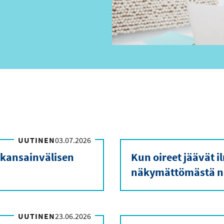
UUTINEN
03.07.2026
 kansainvälisen
Kun oireet jäävät 
näkymättömästä n
UUTINEN
23.06.2026