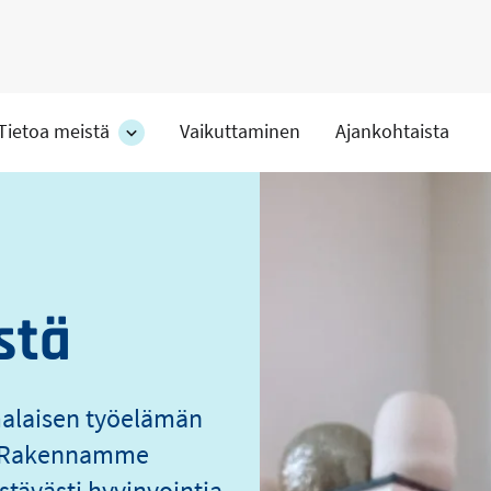
Tietoa meistä
Vaikuttaminen
Ajankohtaista
at
Tietoa
meistä
s
-
hteet
osion
alakohteet
stä
malaisen työelämän
o. Rakennamme
stävästi hyvinvointia.