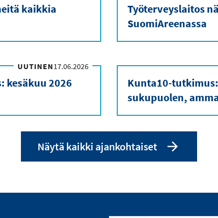
eitä kaikkia
Työterveyslaitos nä
SuomiAreenassa
UUTINEN
17.06.2026
s: kesäkuu 2026
Kunta10-tutkimus:
sukupuolen, ammat
Näytä kaikki ajankohtaiset