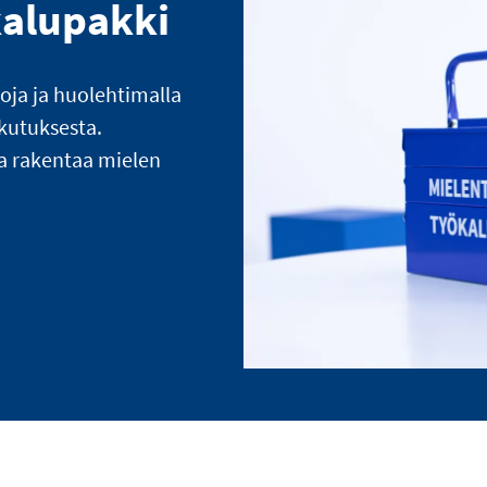
kalupakki
loja ja huolehtimalla
ikutuksesta.
a rakentaa mielen