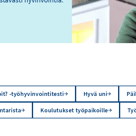
it? -työhyvinvointitesti
Hyvä uni
Päi
ntarista
Koulutukset työpaikoille
Ty