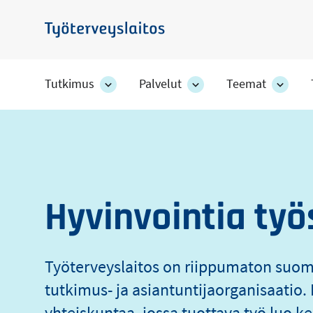
Hyppää
pääsisältöön
Työterveyslaitos
Tutkimus
Palvelut
Teemat
Tutkimus
Palvelut
Teem
-
-
-
Työterveyslaito
osion
osion
osion
alakohteet
alakohteet
alako
Hyvinvointia työ
Työterveyslaitos on riippumaton suo
tutkimus- ja asiantuntijaorganisaati
yhteiskuntaa, jossa tuottava työ luo ke