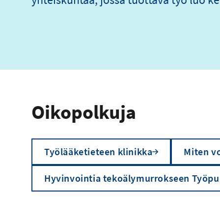
Oikopolkuja
Työlääketieteen klinikka
Miten vo
Hyvinvointia tekoälymurrokseen Työpu