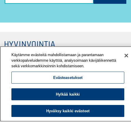
Käytämme evästeitä mahdollistamaan ja parantamaan
verkkopalveluidemme käyttöä, analysoimaan kävijäliikennettä
sekä verkkomarkkinoinnin kohdistamiseen.
Evästeasetukset
Työterveyslaitos
PL 40
Hylkää kaikki
00032 TYÖTERVEYSLAITOS
Puhelin: 030 474 1 (pvm/mpm)
Hyväksy kaikki evästeet
Yhteystiedot