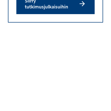
Siirry
tutkimusjulkaisuihin