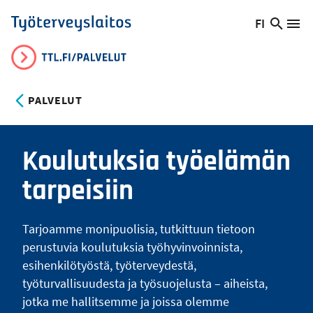
Hyppää
FI
Hae
Vaihda
Va
Työterveyslaitos
pääsisältöön
sivust
kieltä,
nykyinen
kieli:
PALVELUT
Koulutuksia työelämän
tarpeisiin
Tarjoamme monipuolisia, tutkittuun tietoon
perustuvia koulutuksia työhyvinvoinnista,
esihenkilötyöstä, työterveydestä,
työturvallisuudesta ja työsuojelusta – aiheista,
jotka me hallitsemme ja joissa olemme