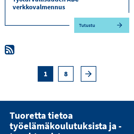
verkkovalmennus
Tutustu
1
8
Sivutus
Nykyinen
Sivu
Seuraava
sivu
sivu
Tuoretta tietoa
työelämäkoulutuksista ja -