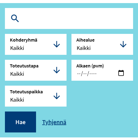
Koulutuksen
nimi
Kohderyhmä
Aihealue
Toteutustapa
Alkaen (pvm)
Toteutuspaikka