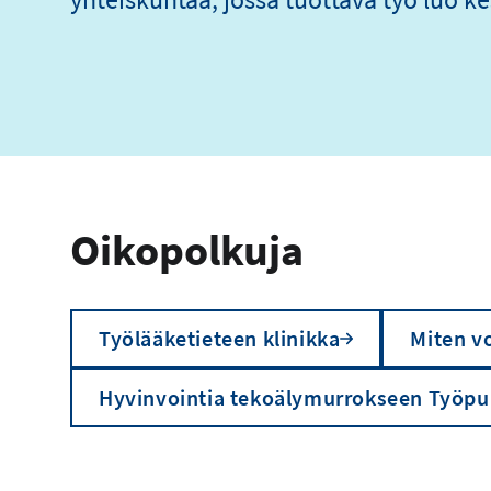
Oikopolkuja
Työlääketieteen klinikka
Miten vo
Hyvinvointia tekoälymurrokseen Työpu