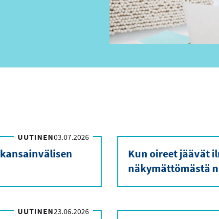
UUTINEN
03.07.2026
 kansainvälisen
Kun oireet jäävät 
näkymättömästä n
UUTINEN
23.06.2026