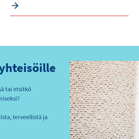
 yhteisöille
 tai etsitkö
miseksi?
sta, terveellistä ja