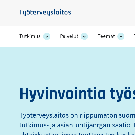
Hyppää
pääsisältöön
Työterveyslaitos
Tutkimus
Palvelut
Teemat
Tutkimus
Palvelut
Teem
-
-
-
Työterveyslaito
osion
osion
osion
alakohteet
alakohteet
alako
Hyvinvointia työ
Työterveyslaitos on riippumaton suo
tutkimus- ja asiantuntijaorganisaati
yhteiskuntaa, jossa tuottava työ luo ke