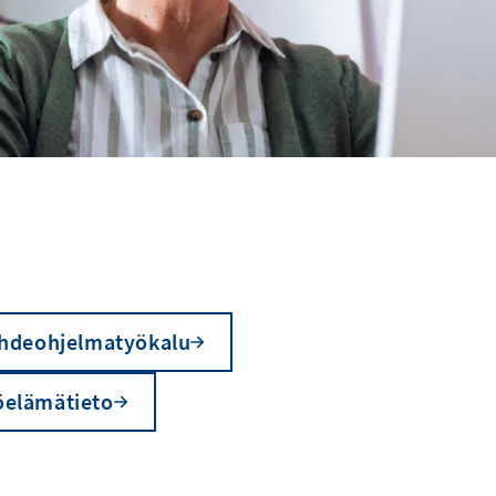
hdeohjelmatyökalu
öelämätieto