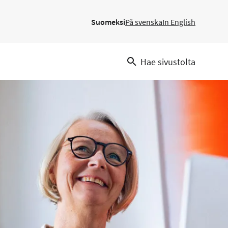
Suomeksi
På svenska
In English
Hae sivustolta