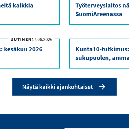
eitä kaikkia
Työterveyslaitos nä
SuomiAreenassa
UUTINEN
17.06.2026
s: kesäkuu 2026
Kunta10-tutkimus:
sukupuolen, ammat
Näytä kaikki ajankohtaiset