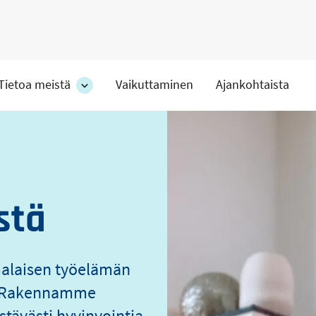
Tietoa meistä
Vaikuttaminen
Ajankohtaista
at
Tietoa
meistä
s
-
hteet
osion
alakohteet
stä
malaisen työelämän
o. Rakennamme
stävästi hyvinvointia.