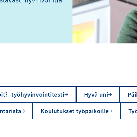
it? -työhyvinvointitesti
Hyvä uni
Päi
ntarista
Koulutukset työpaikoille
Ty