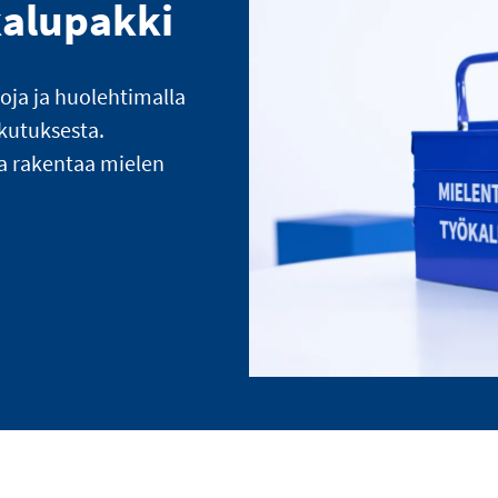
kalupakki
loja ja huolehtimalla
ikutuksesta.
a rakentaa mielen