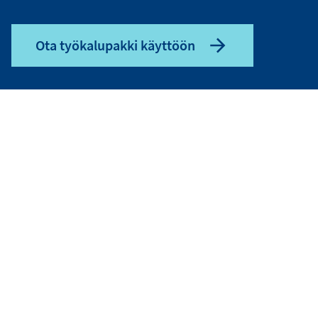
Ota työkalupakki käyttöön