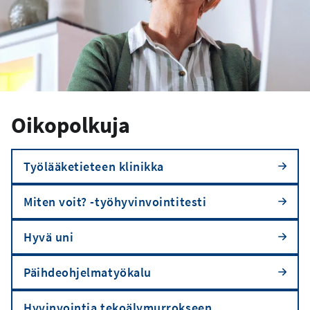
Oikopolkuja
Työlääketieteen klinikka
Miten voit? -työhyvinvointitesti
Hyvä uni
Päihdeohjelmatyökalu
Hyvinvointia tekoälymurrokseen