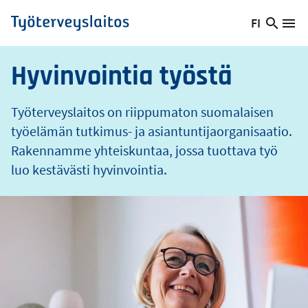
o
Hyppää
FI
s
Hae
Vaihda
Va
Työterveyslaitos
pääsisältöön
sivust
kieltä,
nykyinen
Hyvinvointia työstä
kieli:
Työterveyslaitos on riippumaton suomalaisen
työelämän tutkimus- ja asiantuntijaorganisaatio.
Rakennamme yhteiskuntaa, jossa tuottava työ
luo kestävästi hyvinvointia.