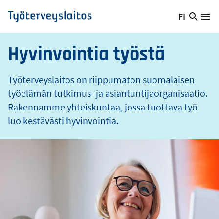
o
Hyppää
FI
s
Hae
Vaihda
Va
Työterveyslaitos
pääsisältöön
sivust
kieltä,
nykyinen
Hyvinvointia työstä
kieli:
Työterveyslaitos on riippumaton suomalaisen
työelämän tutkimus- ja asiantuntijaorganisaatio.
Rakennamme yhteiskuntaa, jossa tuottava työ
luo kestävästi hyvinvointia.