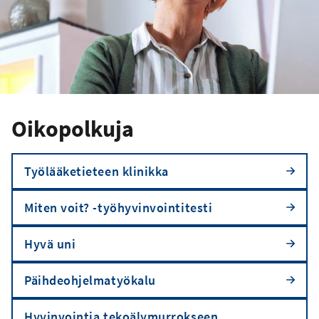
Oikopolkuja
Työlääketieteen klinikka
Miten voit? -työhyvinvointitesti
Hyvä uni
Päihdeohjelmatyökalu
Hyvinvointia tekoälymurrokseen