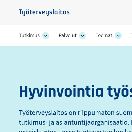
Hyppää
pääsisältöön
Työterveyslaitos
Tutkimus
Palvelut
Teemat
Tutkimus
Palvelut
Teem
-
-
-
Työterveyslaito
osion
osion
osion
alakohteet
alakohteet
alako
Hyvinvointia työ
Työterveyslaitos on riippumaton suo
tutkimus- ja asiantuntijaorganisaati
yhteiskuntaa, jossa tuottava työ luo ke