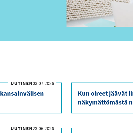
UUTINEN
03.07.2026
 kansainvälisen
Kun oireet jäävät 
näkymättömästä n
UUTINEN
23.06.2026