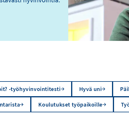
it? -työhyvinvointitesti
Hyvä uni
Päi
ntarista
Koulutukset työpaikoille
Ty