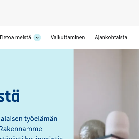
Tietoa meistä
Vaikuttaminen
Ajankohtaista
at
Tietoa
meistä
s
-
hteet
osion
alakohteet
stä
malaisen työelämän
o. Rakennamme
stävästi hyvinvointia.