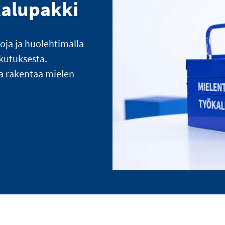
kalupakki
loja ja huolehtimalla
ikutuksesta.
a rakentaa mielen