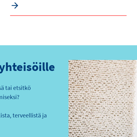
 yhteisöille
 tai etsitkö
miseksi?
sta, terveellistä ja