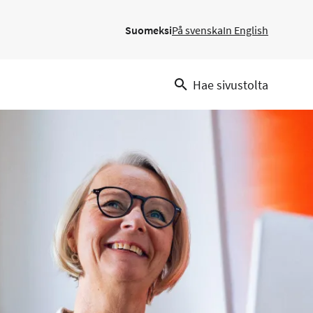
Suomeksi
På svenska
In English
Hae sivustolta