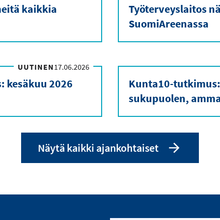
eitä kaikkia
Työterveyslaitos nä
SuomiAreenassa
UUTINEN
17.06.2026
s: kesäkuu 2026
Kunta10-tutkimus:
sukupuolen, ammat
Näytä kaikki ajankohtaiset