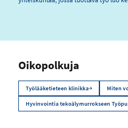
Oikopolkuja
Työlääketieteen klinikka
Miten vo
Hyvinvointia tekoälymurrokseen Työpu