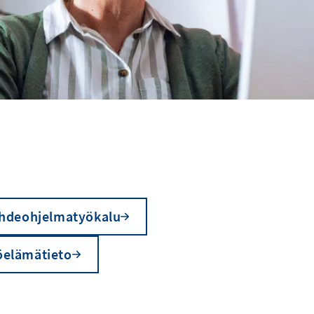
hdeohjelmatyökalu
öelämätieto