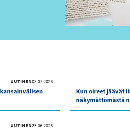
UUTINEN
03.07.2026
 kansainvälisen
Kun oireet jäävät 
näkymättömästä n
UUTINEN
23.06.2026