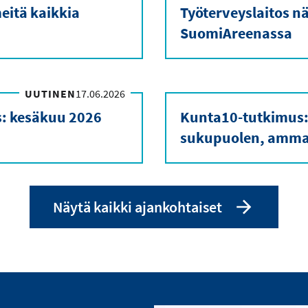
eitä kaikkia
Työterveyslaitos nä
SuomiAreenassa
UUTINEN
17.06.2026
s: kesäkuu 2026
Kunta10-tutkimus:
sukupuolen, ammat
Näytä kaikki ajankohtaiset