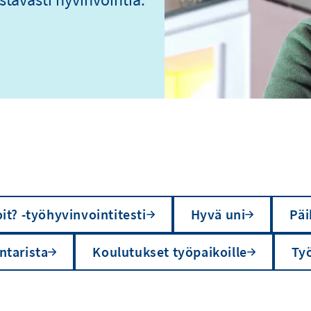
it? -työhyvinvointitesti
Hyvä uni
Päi
ntarista
Koulutukset työpaikoille
Ty