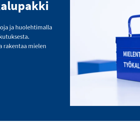
kalupakki
loja ja huolehtimalla
ikutuksesta.
a rakentaa mielen