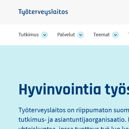
Hyppää
pääsisältöön
Työterveyslaitos
Tutkimus
Palvelut
Teemat
Tutkimus
Palvelut
Teem
-
-
-
Työterveyslaito
osion
osion
osion
alakohteet
alakohteet
alako
Hyvinvointia työ
Työterveyslaitos on riippumaton suo
tutkimus- ja asiantuntijaorganisaati
yhteiskuntaa, jossa tuottava työ luo ke