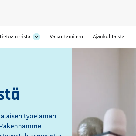
Tietoa meistä
Vaikuttaminen
Ajankohtaista
at
Tietoa
meistä
s
-
hteet
osion
alakohteet
stä
malaisen työelämän
o. Rakennamme
stävästi hyvinvointia.