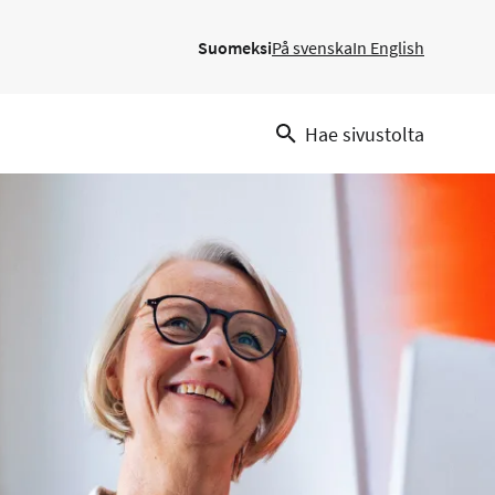
Suomeksi
På svenska
In English
Hae sivustolta