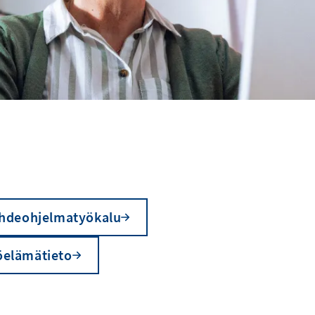
hdeohjelmatyökalu
öelämätieto