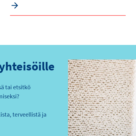
 yhteisöille
 tai etsitkö
miseksi?
sta, terveellistä ja