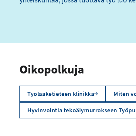
Oikopolkuja
Työlääketieteen klinikka
Miten vo
Hyvinvointia tekoälymurrokseen Työpu