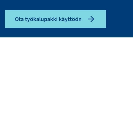
Ota työkalupakki käyttöön