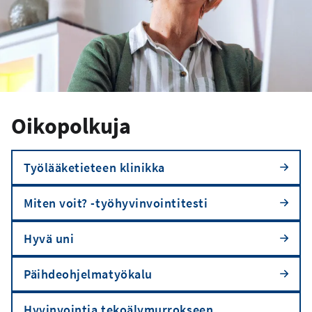
Oikopolkuja
Työlääketieteen klinikka
Miten voit? -työhyvinvointitesti
Hyvä uni
Päihdeohjelmatyökalu
Hyvinvointia tekoälymurrokseen