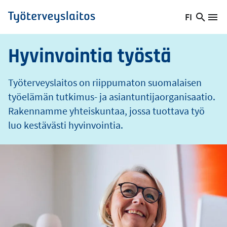
o
Hyppää
FI
s
Hae
Vaihda
Va
Työterveyslaitos
pääsisältöön
sivust
kieltä,
nykyinen
Hyvinvointia työstä
kieli:
Työterveyslaitos on riippumaton suomalaisen
työelämän tutkimus- ja asiantuntijaorganisaatio.
Rakennamme yhteiskuntaa, jossa tuottava työ
luo kestävästi hyvinvointia.