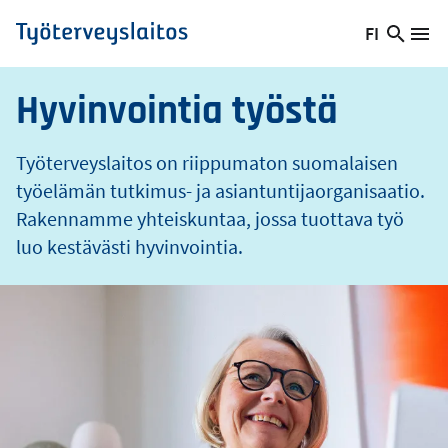
o
Hyppää
FI
s
Hae
Vaihda
Va
Työterveyslaitos
pääsisältöön
sivust
kieltä,
nykyinen
Hyvinvointia työstä
kieli:
Työterveyslaitos on riippumaton suomalaisen
työelämän tutkimus- ja asiantuntijaorganisaatio.
Rakennamme yhteiskuntaa, jossa tuottava työ
luo kestävästi hyvinvointia.