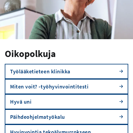
Oikopolkuja
Työlääketieteen klinikka
Miten voit? -työhyvinvointitesti
Hyvä uni
Päihdeohjelmatyökalu
Hyvinvointia tekoälymurrokseen