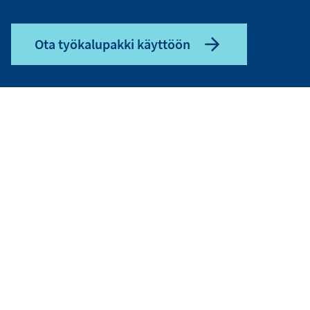
Ota työkalupakki käyttöön