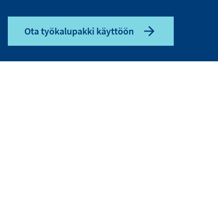
Ota työkalupakki käyttöön