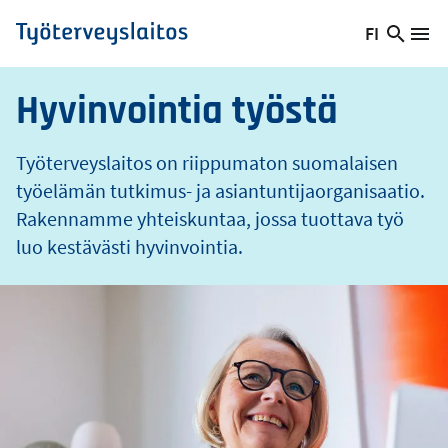
o
Hyppää
FI
s
Hae
Vaihda
Va
Työterveyslaitos
pääsisältöön
sivust
kieltä,
nykyinen
Hyvinvointia työstä
kieli:
Työterveyslaitos on riippumaton suomalaisen
työelämän tutkimus- ja asiantuntijaorganisaatio.
Rakennamme yhteiskuntaa, jossa tuottava työ
luo kestävästi hyvinvointia.