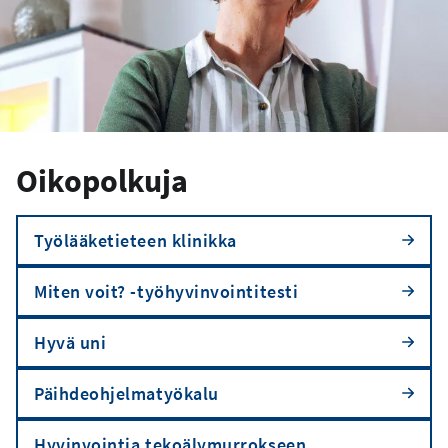
Oikopolkuja
Työlääketieteen klinikka
Miten voit? -työhyvinvointitesti
Hyvä uni
Päihdeohjelmatyökalu
Hyvinvointia tekoälymurrokseen