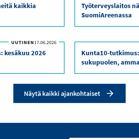
eitä kaikkia
Työterveyslaitos nä
SuomiAreenassa
UUTINEN
17.06.2026
s: kesäkuu 2026
Kunta10-tutkimus:
sukupuolen, ammat
Näytä kaikki ajankohtaiset