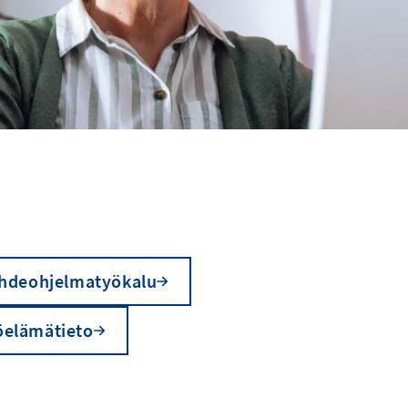
hdeohjelmatyökalu
öelämätieto