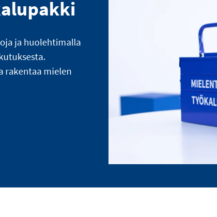
kalupakki
loja ja huolehtimalla
ikutuksesta.
a rakentaa mielen