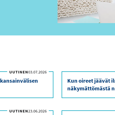
UUTINEN
03.07.2026
 kansainvälisen
Kun oireet jäävät 
näkymättömästä n
UUTINEN
23.06.2026