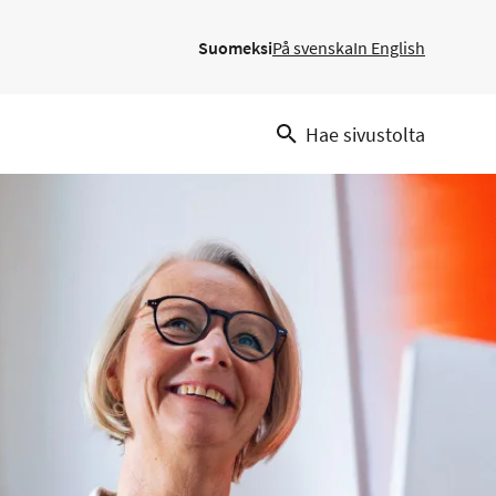
Suomeksi
På svenska
In English
Hae sivustolta