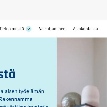
Tietoa meistä
Vaikuttaminen
Ajankohtaista
at
Tietoa
meistä
s
-
hteet
osion
alakohteet
stä
malaisen työelämän
o. Rakennamme
stävästi hyvinvointia.