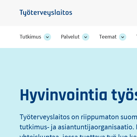
Hyppää
pääsisältöön
Työterveyslaitos
Tutkimus
Palvelut
Teemat
Tutkimus
Palvelut
Teem
-
-
-
Työterveyslaito
osion
osion
osion
alakohteet
alakohteet
alako
Hyvinvointia työ
Työterveyslaitos on riippumaton suo
tutkimus- ja asiantuntijaorganisaati
yhteiskuntaa, jossa tuottava työ luo ke