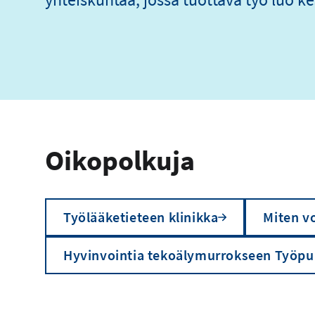
Oikopolkuja
Työlääketieteen klinikka
Miten vo
Hyvinvointia tekoälymurrokseen Työpu