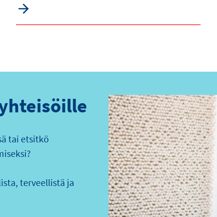
 yhteisöille
 tai etsitkö
miseksi?
sta, terveellistä ja