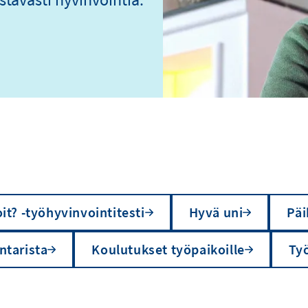
it? -työhyvinvointitesti
Hyvä uni
Päi
ntarista
Koulutukset työpaikoille
Ty